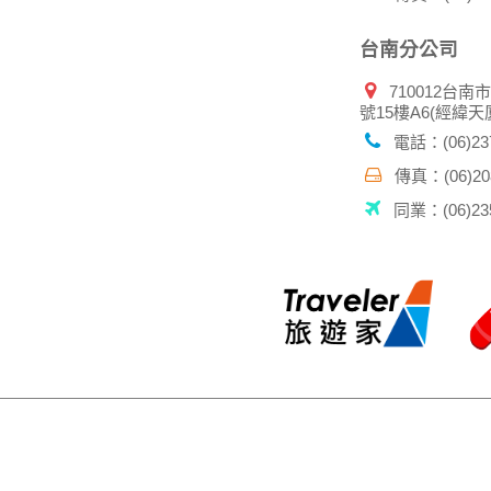
台南分公司
710012台南
號15樓A6(經緯天
電話：(06)237
傳真：(06)208
同業：(06)235