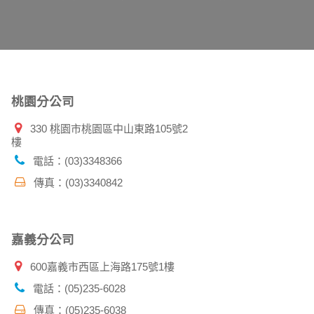
告知您的個人資料，否則本網站不會也無法將此
您主動提供的個人資訊，這些廣告廠商、或連結
件上註明是由本公司發送，也會在該資料或電子
桃園分公司
330 桃園市桃園區中山東路105號2
樓
特定使用指南。
料時，請務必向警政單位提出告訴，我們將全力
電話：(03)3348366
傳真：(03)3340842
並在您使用完本公司相關企業伙伴網站所提供的
嘉義分公司
600嘉義市西區上海路175號1樓
電話：(05)235-6028
傳真：(05)235-6038