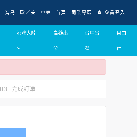
海島
歐／美
中東
首頁
同業專區
會員登入
港澳大陸
高雄出
台中出
自由
發
發
行
03
完成訂單