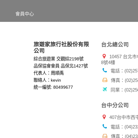
錄等。本網站會對個別連線者的瀏覽器予以標
項記錄和您對應。請您注意，在本網站網刊登
會員中心
網站有其個別的私權保護政策，其資料處理措
本網站將在事前或註冊登錄取得您的同意後，
郵件上提供您能隨時停止接收這些資料或電子
資料使用:
旅遊家旅行社股份有限
台北總公司
本公司不會向任何人出售或出借您的個人識別
公司
10457 台
在以下情況下， 本公司會向其他人士或公司提
綜合旅遊業 交觀綜2198號
8號4樓
1.遵守法令或政府機關的要求；或我們發覺您
品保協會會員 品保北1427號
2.為了保護使用者個人隱私，我們無法為您查
電話：(02)257
代表人：周順禹
配合警政單位調查並提供所有相關資料，以協
聯絡人：kevin
傳真：(02)256
統一編號: 80499677
同業：(02)256
自我保護措施:
請妥善保管您在本公司及相關企業伙伴網站的
服務後，務必記得登出帳戶或關閉網頁瀏覽器
台中分公司
倘若您發現有任何非經授權的第三者使用您的
407台中市西
電話：(04)232
傳真：(04)232