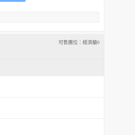
可售團位：經濟艙
0