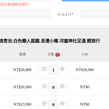
購需先驗證聯絡資料。
E m a i l
境青池.白色戀人庭園.浪漫小樽.河童神社足湯.輕旅行
單價
可售
小計
0
NT$26,900
1
NT$26,900
NT$26,900
0
NT$0
NT$23,900
0
NT$0