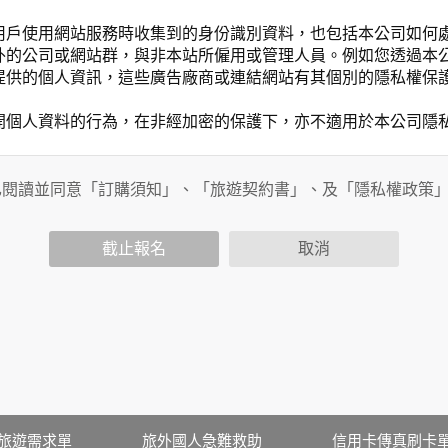
用戶使用網站服務時收集到的身份識別資料，也包括本公司如何
外的公司或網站群，與非本站所僱用或管理人員。例如您透過本
提供的個人資訊，這些廣告廠商或連結網站有其個別的隱私權保
開個人資料的行為，在非經加密的保護下，亦不適用於本公司隱
已閱讀並同意「訂購須知」、「旅遊契約書」、及「隱私權政策
會請您提供相關個人的資料，其範圍如下：
功能時，會保留您所提供的姓名、電子郵件地址、聯絡方式及使
括您使用連線設備的 IP 位址、使用時間、使用的瀏覽器、瀏
截止報名
取消
。
內容進行統計與分析，分析結果之統計數據或說明文字呈現，除
網站絕不會將您的個人資料揭露予第三人或使用於蒐集目的以外
、服務、活動或贈獎時，本網站會收集您的個人識別資料，本網
、電話、住址、身份證字號、電子郵件、出生日期、性別、行業
站取得您的姓名、電話、住址、身份證字號、電子郵件、出生日
料。
伺服器自行產生的相關記錄，包括您使用連線設備的 IP 位址
旅遊需求單
旅外國人急難救助
信用卡傳真刷卡