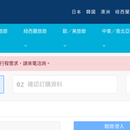
日本
韓國
澳洲
紐西蘭
旅遊
紐西蘭旅遊
歐／美旅遊
中東／南北亞
行程需求，請來電洽詢。
02
確認訂購資料
驗證/登入