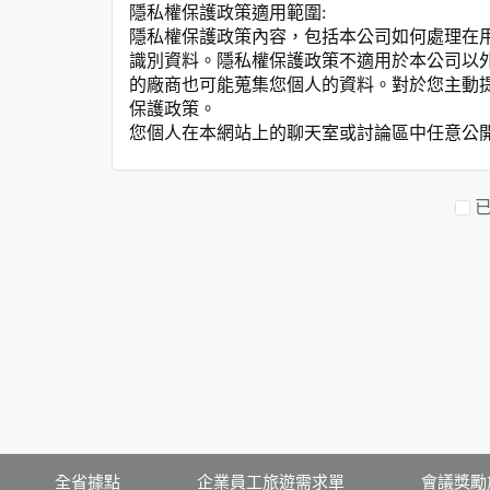
隱私權保護政策適用範圍:
隱私權保護政策內容，包括本公司如何處理在
識別資料。隱私權保護政策不適用於本公司以
的廠商也可能蒐集您個人的資料。對於您主動
保護政策。
您個人在本網站上的聊天室或討論區中任意公
資料的蒐集與使用方式:
為了在本網站提供您最佳的互動性服務，可能
本網站在您使用服務信箱、問卷調查等互動性
於一般瀏覽時，伺服器會自行記錄相關行徑，包
參考依據，此記錄為內部應用，決不對外公布
為提供精確的服務，我們會將收集的問卷調查
明文字，但不涉及特定個人之資料。
除非取得您的同意或其他法令之特別規定，本
在您於本網站註冊帳號、使用本網站相關產品
當客戶在本網站註冊時，我們會取得您的姓名
服務後，我們即取得您的資料。註冊時，本網
登入使用我們的服務後，本網站即取得您的資
其他除了上述，會保留您在上網瀏覽或查詢時，
全省據點
企業員工旅遊需求單
會議獎勵