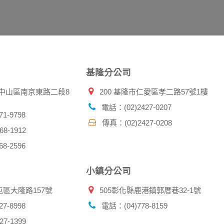
示，歸納使用者瀏覽器在本網站內部所瀏覽的網頁，除非您願意
廣告之廠商，或與連結本網站，也可能蒐集您個人的資料。對於
施不適用本網站隱私權保護政策，本公司不負任何連帶責任。
傳送商業性資料或電子郵件給您。本公司除了在該資料或電子郵
郵件的方法及說明。
基隆分公司
資料。
北市中山區南京東路二段8
200 基隆市仁愛區孝二路57號1樓
供您的個人識別資料：
在網站上的行為違反本公司旗下網站的會員條款或產品、服務的
電話：(02)2427-0207
詢其他使用者的帳號資料。若您有相關法律上問題需查閱他人資
1-9798
傳真：(02)2427-0208
助調查及破案！
8-1912
8-2596
帳號、密碼或個人資料，不要將任何資料、密碼提供給任何人。
，以防止他人讀取您的個人資料。
小鎮分公司
帳號進行任何詢問或訂購時，請立即通知本站。
屯區大隆路157號
505彰化縣鹿港鎮郭厝巷32-1號
7-8998
電話：(04)778-8159
7-1399