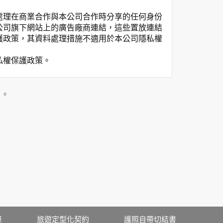
處理在商業合作與本公司合作時分享的任何身份
公司旗下網站上的廣告廠商連結，這些置放連結
護政策，其資料處理措施不適用於本公司隱私權
私權保護政策。
」。
用時間等。
覽及點選資料記錄等，做為我們增進網站服務的
供內部研究外，我們會視需要公佈統計數據及說
之其他用途。
站也可以從商業夥伴處取得個人資料。
等相關資料，當您註冊成功，並登入使用我們的
期、性別、行業等相關資料，當您註冊成功，並
、使用時間、使用的瀏覽器、瀏覽及點選資料紀
單
旅遊定型化契約
護照自帶切結書