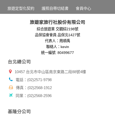
為提供精確的服務，我們會將收集的問卷調查內容進行統計與
旅遊定型化契約
護照自帶切結書
會員中心
分析，分析結果之統計數據或說明文字呈現，除供內部研究
外，我們會視需要公佈統計數據及說明文字，但不涉及特定個
人之資料。
旅遊家旅行社股份有限公司
除非取得您的同意或其他法令之特別規定，本網站絕不會將您
綜合旅遊業 交觀綜2198號
的個人資料揭露予第三人或使用於蒐集目的以外之其他用途。
品保協會會員 品保北1427號
在您於本網站註冊帳號、使用本網站相關產品、服務、活動或
贈獎時，本網站會收集您的個人識別資料，本網站也可以從商
代表人：周順禹
業夥伴處取得個人資料。
聯絡人：kevin
當客戶在本網站註冊時，我們會取得您的姓名、電話、住址、
統一編號: 80499677
身份證字號、電子郵件、出生日期、性別、行業等相關資料，
台北總公司
當您註冊成功，並登入使用我們的服務後，我們即取得您的資
料。註冊時，本網站取得您的姓名、電話、住址、身份證字
10457 台北市中山區南京東路二段88號4樓
號、電子郵件、出生日期、性別、行業等相關資料，當您註冊
成功，並登入使用我們的服務後，本網站即取得您的資料。
電話：(02)2571-9798
其他除了上述，會保留您在上網瀏覽或查詢時，伺服器自行產
生的相關記錄，包括您使用連線設備的 IP 位址、使用時間、使
傳真：(02)2568-1912
用的瀏覽器、瀏覽及點選資料紀錄等。本網站會對個別連線者
同業：(02)2568-2596
的瀏覽器予以標示，歸納使用者瀏覽器在本網站內部所瀏覽的
網頁，除非您願意告知您的個人資料，否則本網站不會也無法
將此項記錄和您對應。請您注意，在本網站網刊登廣告之廠
基隆分公司
商，或與連結本網站，也可能蒐集您個人的資料。對於您主動