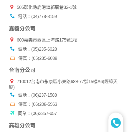
人資料，不要將任何資料、密碼提供給任何人。並在您使用完
505彰化縣鹿港鎮郭厝巷32-1號
本公司相關企業伙伴網站所提供的服務後，務必記得登出帳戶
或關閉網頁瀏覽器，以防止他人讀取您的個人資料。
電話：(04)778-8159
倘若您發現有任何非經授權的第三者使用您的帳號進行任何詢
問或訂購時，請立即通知本站。
嘉義分公司
600嘉義市西區上海路175號1樓
電話：(05)235-6028
傳真：(05)235-6038
台南分公司
710012台南市永康區小東路689-77號15樓A6(經緯天
厦)
電話：(06)237-1588
傳真：(06)208-5963
同業：(06)2357-957
高雄分公司