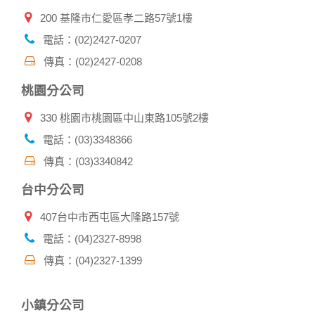
提供的個人資訊，這些廣告廠商、或連結網站有其個別的私權
200 基隆市仁愛區孝二路57號1樓
保護政策，其資料處理措施不適用本網站隱私權保護政策，本
公司不負任何連帶責任。
電話：(02)2427-0207
本網站將在事前或註冊登錄取得您的同意後，傳送商業性資料
傳真：(02)2427-0208
或電子郵件給您。本公司除了在該資料或電子郵件上註明是由
本公司發送，也會在該資料或電子郵件上提供您能隨時停止接
桃園分公司
收這些資料或電子郵件的方法及說明。
330 桃園市桃園區中山東路105號2樓
資料使用:
本公司不會向任何人出售或出借您的個人識別資料。
電話：(03)3348366
在以下情況下， 本公司會向其他人士或公司提供您的個人識別
傳真：(03)3340842
資料：
1.遵守法令或政府機關的要求；或我們發覺您在網站上的行為
台中分公司
違反本公司旗下網站的會員條款或產品、服務的特定使用指
南。
407台中市西屯區大隆路157號
2.為了保護使用者個人隱私，我們無法為您查詢其他使用者的
帳號資料。若您有相關法律上問題需查閱他人資料時，請務必
電話：(04)2327-8998
向警政單位提出告訴，我們將全力配合警政單位調查並提供所
傳真：(04)2327-1399
有相關資料，以協助調查及破案！
自我保護措施:
小鎮分公司
請妥善保管您在本公司及相關企業伙伴網站的帳號、密碼或個