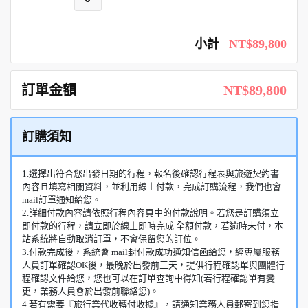
小計
NT$89,800
訂單金額
NT$89,800
訂購須知
1.選擇出符合您出發日期的行程，報名後確認行程表與旅遊契約書
內容且填寫相關資料，並利用線上付款，完成訂購流程，我們也會
mail訂單通知給您。
2.詳細付款內容請依照行程內容頁中的付款說明。若您是訂購須立
即付款的行程，請立即於線上即時完成 全額付款，若逾時未付，本
站系統將自動取消訂單，不會保留您的訂位。
3.付款完成後，系統會 mail封付款成功通知信函給您，經專屬服務
人員訂單確認OK後，最晚於出發前三天，提供行程確認單與團體行
程確認文件給您，您也可以在訂單查詢中得知(若行程確認單有變
更，業務人員會於出發前聯絡您)。
4.若有需要『旅行業代收轉付收據』，請通知業務人員郵寄到您指