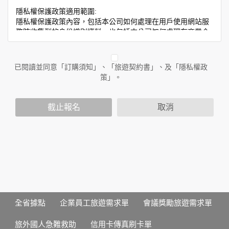
隱私權保護政策適用範圍:
隱私權保護政策內容，包括本公司如何處理在用戶使用網站服
務時收集到的身份識別資料，也包括本公司如何處理在商業合
作與本公司合作時分享的任何身份識別資料。隱私權保護政策
不適用於本公司以外的公司或網站群，與非本站所僱用或管理
人員。例如您透過本公司旗下網站上的廣告廠商連結，這些置
已閱讀並同意「訂購須知」、「旅遊契約書」、及「隱私權政
放連結的廠商也可能蒐集您個人的資料。對於您主動提供的個
策」。
人資訊，這些廣告廠商或連結網站有其個別的隱私權保護政
策，其資料處理措施不適用於本公司隱私權保護政策。
您個人在本網站上的聊天室或討論區中任意公開個人資料的行
截止報名
取消
為，在非經加密的保護下，亦不適用於本公司隱私權保護政
策。
資料的蒐集與使用方式:
為了在本網站提供您最佳的互動性服務，可能會請您提供相關
個人的資料，其範圍如下：
本網站在您使用服務信箱、問卷調查等互動性功能時，會保留
您所提供的姓名、電子郵件地址、聯絡方式及使用時間等。
於一般瀏覽時，伺服器會自行記錄相關行徑，包括您使用連線
全省據點
企業員工旅遊需求單
會議獎勵旅遊需求單
設備的 IP 位址、使用時間、使用的瀏覽器、瀏覽及點選資料記
錄等，做為我們增進網站服務的參考依據，此記錄為內部應
旅外國人急難救助
信用卡傳真刷卡單
用，決不對外公布。