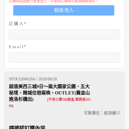
訂購商品請進行會員登入，非會員訂購需先驗證聯絡資料。
驗證/登入
訂 購 人
E m a i l
SFOCI260620A / 2026/06/20
超值美西三城9日～兩大國家公園、五大
秘境、賭城住宿兩晚、OUTLET(舊金山
進洛杉磯出)
[不含小費108美金,單房差165
00]
可售團位：經濟艙
15
請確認訂購內容