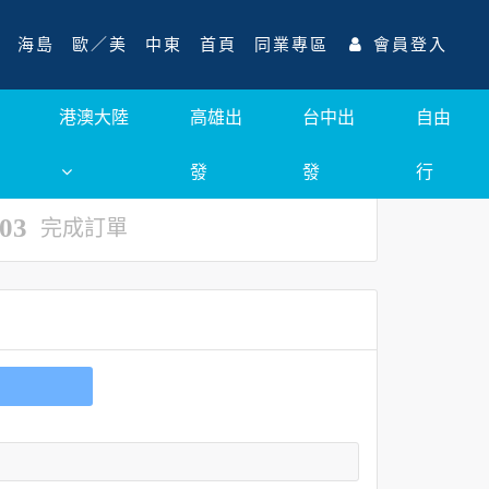
海島
歐／美
中東
首頁
同業專區
會員登入
港澳大陸
高雄出
台中出
自由
發
發
行
03
完成訂單