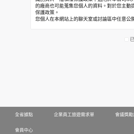
的廠商也可能蒐集您個人的資料。對於您主動
保護政策。
您個人在本網站上的聊天室或討論區中任意公
資料的蒐集與使用方式:
為了在本網站提供您最佳的互動性服務，可能
本網站在您使用服務信箱、問卷調查等互動性
於一般瀏覽時，伺服器會自行記錄相關行徑，包
參考依據，此記錄為內部應用，決不對外公布
為提供精確的服務，我們會將收集的問卷調查
明文字，但不涉及特定個人之資料。
除非取得您的同意或其他法令之特別規定，本
在您於本網站註冊帳號、使用本網站相關產品
當客戶在本網站註冊時，我們會取得您的姓名
服務後，我們即取得您的資料。註冊時，本網
登入使用我們的服務後，本網站即取得您的資
其他除了上述，會保留您在上網瀏覽或查詢時，
全省據點
企業員工旅遊需求單
會議獎勵
錄等。本網站會對個別連線者的瀏覽器予以標
項記錄和您對應。請您注意，在本網站網刊登
會員中心
網站有其個別的私權保護政策，其資料處理措