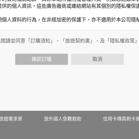
提供的個人資訊，這些廣告廠商或連結網站有其個別的隱私權保
開個人資料的行為，在非經加密的保護下，亦不適用於本公司隱
已閱讀並同意「訂購須知」、「旅遊契約書」、及「隱私權政策
會請您提供相關個人的資料，其範圍如下：
功能時，會保留您所提供的姓名、電子郵件地址、聯絡方式及使
括您使用連線設備的 IP 位址、使用時間、使用的瀏覽器、瀏
確認訂購
取消
。
內容進行統計與分析，分析結果之統計數據或說明文字呈現，除
網站絕不會將您的個人資料揭露予第三人或使用於蒐集目的以外
、服務、活動或贈獎時，本網站會收集您的個人識別資料，本網
、電話、住址、身份證字號、電子郵件、出生日期、性別、行業
站取得您的姓名、電話、住址、身份證字號、電子郵件、出生日
料。
伺服器自行產生的相關記錄，包括您使用連線設備的 IP 位址
旅遊需求單
旅外國人急難救助
信用卡傳真刷卡
示，歸納使用者瀏覽器在本網站內部所瀏覽的網頁，除非您願意
廣告之廠商，或與連結本網站，也可能蒐集您個人的資料。對於
施不適用本網站隱私權保護政策，本公司不負任何連帶責任。