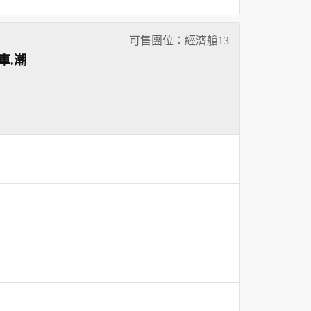
可售團位：經濟艙
13
車.潮