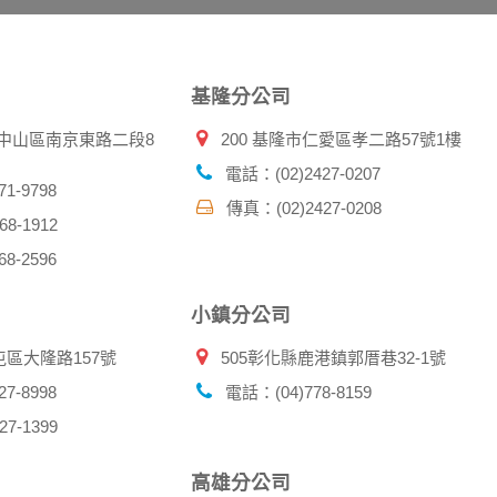
傳送商業性資料或電子郵件給您。本公司除了在該資料或電子郵
郵件的方法及說明。
基隆分公司
資料。
北市中山區南京東路二段8
200 基隆市仁愛區孝二路57號1樓
供您的個人識別資料：
在網站上的行為違反本公司旗下網站的會員條款或產品、服務的
電話：(02)2427-0207
詢其他使用者的帳號資料。若您有相關法律上問題需查閱他人資
1-9798
傳真：(02)2427-0208
助調查及破案！
8-1912
8-2596
帳號、密碼或個人資料，不要將任何資料、密碼提供給任何人。
，以防止他人讀取您的個人資料。
小鎮分公司
帳號進行任何詢問或訂購時，請立即通知本站。
屯區大隆路157號
505彰化縣鹿港鎮郭厝巷32-1號
7-8998
電話：(04)778-8159
7-1399
高雄分公司