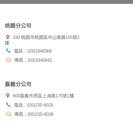
件上註明是由本公司發送，也會在該資料或電子
桃園分公司
330 桃園市桃園區中山東路105號2
樓
特定使用指南。
料時，請務必向警政單位提出告訴，我們將全力
電話：(03)3348366
傳真：(03)3340842
並在您使用完本公司相關企業伙伴網站所提供的
嘉義分公司
600嘉義市西區上海路175號1樓
電話：(05)235-6028
傳真：(05)235-6038