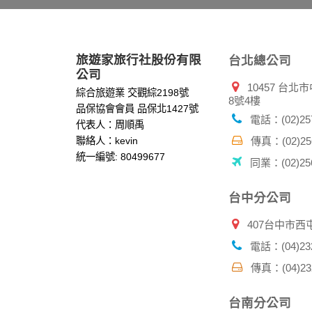
本網站將在事前或註冊登錄取得您的同意後，
郵件上提供您能隨時停止接收這些資料或電子
資料使用:
旅遊家旅行社股份有限
台北總公司
本公司不會向任何人出售或出借您的個人識別
公司
10457 台
在以下情況下， 本公司會向其他人士或公司提
綜合旅遊業 交觀綜2198號
8號4樓
1.遵守法令或政府機關的要求；或我們發覺您
品保協會會員 品保北1427號
2.為了保護使用者個人隱私，我們無法為您查
電話：(02)257
代表人：周順禹
配合警政單位調查並提供所有相關資料，以協
聯絡人：kevin
傳真：(02)256
統一編號: 80499677
同業：(02)256
自我保護措施:
請妥善保管您在本公司及相關企業伙伴網站的
服務後，務必記得登出帳戶或關閉網頁瀏覽器
台中分公司
倘若您發現有任何非經授權的第三者使用您的
407台中市西
電話：(04)232
傳真：(04)232
台南分公司