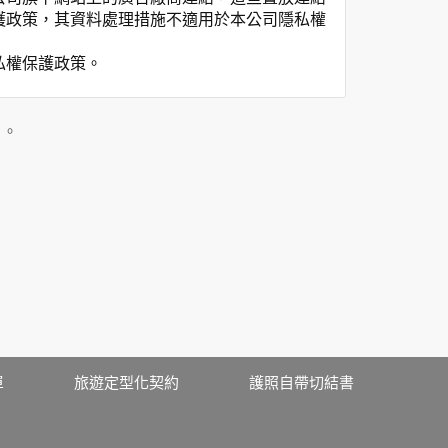
護政策，其資料處理措施不適用於本公司隱私權
私權保護政策。
」。
用時間等。
覽及點選資料記錄等，做為我們增進網站服務的
供內部研究外，我們會視需要公佈統計數據及說
之其他用途。
站也可以從商業夥伴處取得個人資料。
等相關資料，當您註冊成功，並登入使用我們的
期、性別、行業等相關資料，當您註冊成功，並
、使用時間、使用的瀏覽器、瀏覽及點選資料紀
單
旅遊定型化契約
護照自帶切結書
告知您的個人資料，否則本網站不會也無法將此
您主動提供的個人資訊，這些廣告廠商、或連結