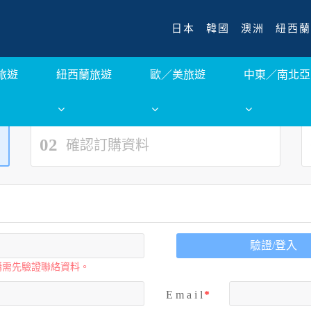
日本
韓國
澳洲
紐西蘭
旅遊
紐西蘭旅遊
歐／美旅遊
中東／南北亞
02
確認訂購資料
驗證/登入
購需先驗證聯絡資料。
E m a i l