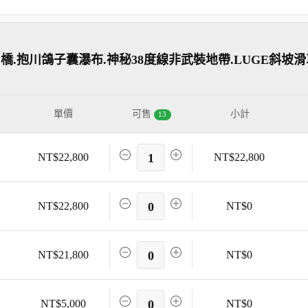
橋.抱川鴿子囊瀑布.神秘38度線非武裝地帶.LUGE斜坡滑
單價
可售
小計
13
NT$22,800
1
NT$22,800
NT$22,800
0
NT$0
NT$21,800
0
NT$0
NT$5,000
0
NT$0