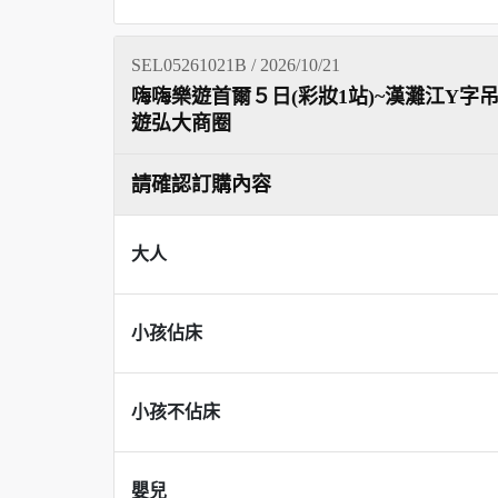
SEL05261021B / 2026/10/21
嗨嗨樂遊首爾５日(彩妝1站)~漢灘江Y字吊
遊弘大商圈
請確認訂購內容
大人
小孩佔床
小孩不佔床
嬰兒