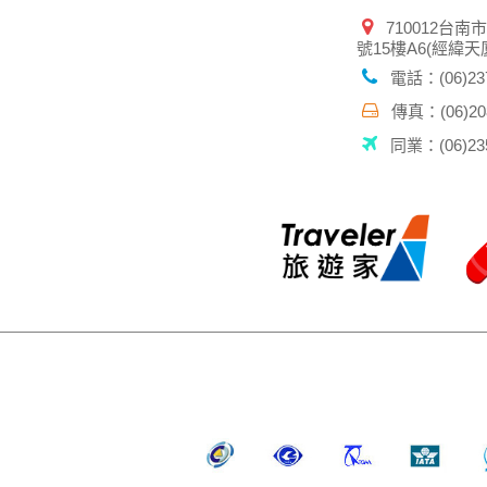
710012台南
號15樓A6(經緯天
電話：(06)237
傳真：(06)208
同業：(06)235