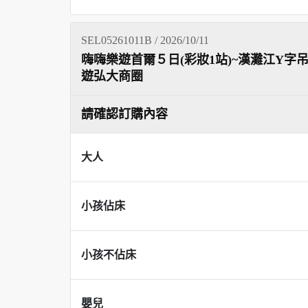
SEL05261011B / 2026/10/11
嗨嗨樂遊首爾５日(彩妝1站)~漢灘江Y字吊
遊弘大商圈
請確認訂購內容
大人
小孩佔床
小孩不佔床
嬰兒