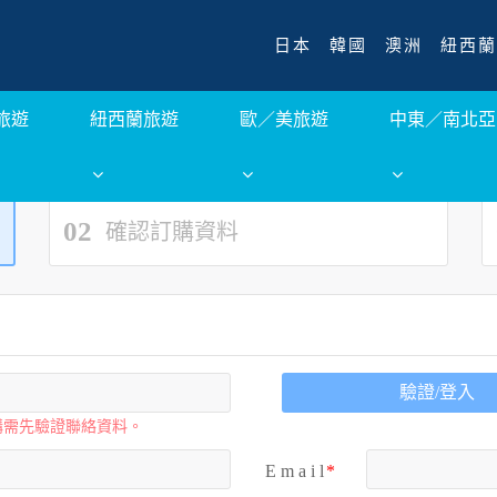
日本
韓國
澳洲
紐西蘭
旅遊
紐西蘭旅遊
歐／美旅遊
中東／南北亞
02
確認訂購資料
驗證/登入
購需先驗證聯絡資料。
E m a i l