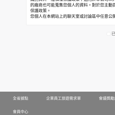
的廠商也可能蒐集您個人的資料。對於您主動
保護政策。
您個人在本網站上的聊天室或討論區中任意公
資料的蒐集與使用方式:
為了在本網站提供您最佳的互動性服務，可能
本網站在您使用服務信箱、問卷調查等互動性
於一般瀏覽時，伺服器會自行記錄相關行徑，包
參考依據，此記錄為內部應用，決不對外公布
為提供精確的服務，我們會將收集的問卷調查
明文字，但不涉及特定個人之資料。
除非取得您的同意或其他法令之特別規定，本
在您於本網站註冊帳號、使用本網站相關產品
當客戶在本網站註冊時，我們會取得您的姓名
服務後，我們即取得您的資料。註冊時，本網
登入使用我們的服務後，本網站即取得您的資
其他除了上述，會保留您在上網瀏覽或查詢時，
全省據點
企業員工旅遊需求單
會議獎勵
錄等。本網站會對個別連線者的瀏覽器予以標
項記錄和您對應。請您注意，在本網站網刊登
會員中心
網站有其個別的私權保護政策，其資料處理措