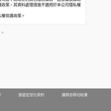
護政策，其資料處理措施不適用於本公司隱私權
私權保護政策。
」。
用時間等。
覽及點選資料記錄等，做為我們增進網站服務的
供內部研究外，我們會視需要公佈統計數據及說
之其他用途。
站也可以從商業夥伴處取得個人資料。
等相關資料，當您註冊成功，並登入使用我們的
期、性別、行業等相關資料，當您註冊成功，並
、使用時間、使用的瀏覽器、瀏覽及點選資料紀
單
旅遊定型化契約
護照自帶切結書
告知您的個人資料，否則本網站不會也無法將此
您主動提供的個人資訊，這些廣告廠商、或連結