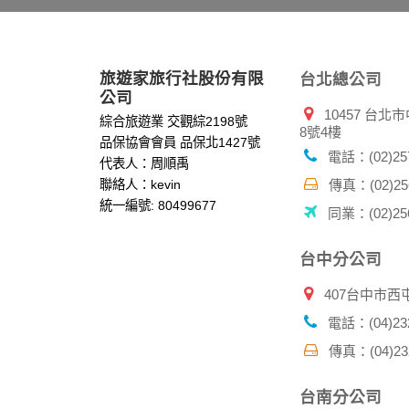
本網站將在事前或註冊登錄取得您的同意後，
郵件上提供您能隨時停止接收這些資料或電子
資料使用:
旅遊家旅行社股份有限
台北總公司
本公司不會向任何人出售或出借您的個人識別
公司
10457 台
在以下情況下， 本公司會向其他人士或公司提
綜合旅遊業 交觀綜2198號
8號4樓
1.遵守法令或政府機關的要求；或我們發覺您
品保協會會員 品保北1427號
2.為了保護使用者個人隱私，我們無法為您查
電話：(02)257
代表人：周順禹
配合警政單位調查並提供所有相關資料，以協
聯絡人：kevin
傳真：(02)256
統一編號: 80499677
同業：(02)256
自我保護措施:
請妥善保管您在本公司及相關企業伙伴網站的
服務後，務必記得登出帳戶或關閉網頁瀏覽器
台中分公司
倘若您發現有任何非經授權的第三者使用您的
407台中市西
電話：(04)232
傳真：(04)232
台南分公司