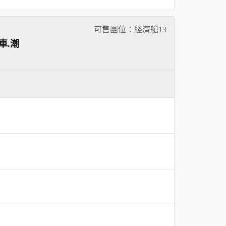
可售團位：經濟艙
13
車.潮