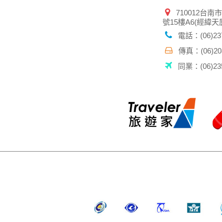
710012台南
號15樓A6(經緯天
電話：(06)237
傳真：(06)208
同業：(06)235