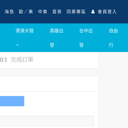
海島
歐／美
中東
首頁
同業專區
會員登入
港澳大陸
高雄出
台中出
自由
發
發
行
03
完成訂單