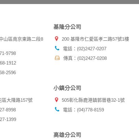
傳送商業性資料或電子郵件給您。本公司除了在該資料或電子郵
郵件的方法及說明。
基隆分公司
資料。
北市中山區南京東路二段8
200 基隆市仁愛區孝二路57號1樓
供您的個人識別資料：
在網站上的行為違反本公司旗下網站的會員條款或產品、服務的
電話：(02)2427-0207
詢其他使用者的帳號資料。若您有相關法律上問題需查閱他人資
1-9798
傳真：(02)2427-0208
助調查及破案！
8-1912
8-2596
帳號、密碼或個人資料，不要將任何資料、密碼提供給任何人。
，以防止他人讀取您的個人資料。
小鎮分公司
帳號進行任何詢問或訂購時，請立即通知本站。
屯區大隆路157號
505彰化縣鹿港鎮郭厝巷32-1號
7-8998
電話：(04)778-8159
7-1399
高雄分公司