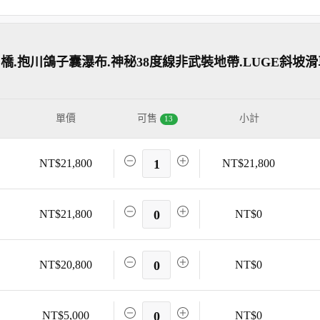
橋.抱川鴿子囊瀑布.神秘38度線非武裝地帶.LUGE斜坡滑
單價
可售
小計
13
NT$21,800
1
NT$21,800
NT$21,800
0
NT$0
NT$20,800
0
NT$0
NT$5,000
0
NT$0