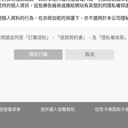
提供的個人資訊，這些廣告廠商或連結網站有其個別的隱私權保
開個人資料的行為，在非經加密的保護下，亦不適用於本公司隱
已閱讀並同意「訂購須知」、「旅遊契約書」、及「隱私權政策
會請您提供相關個人的資料，其範圍如下：
功能時，會保留您所提供的姓名、電子郵件地址、聯絡方式及使
括您使用連線設備的 IP 位址、使用時間、使用的瀏覽器、瀏
確認訂購
取消
。
內容進行統計與分析，分析結果之統計數據或說明文字呈現，除
網站絕不會將您的個人資料揭露予第三人或使用於蒐集目的以外
、服務、活動或贈獎時，本網站會收集您的個人識別資料，本網
、電話、住址、身份證字號、電子郵件、出生日期、性別、行業
站取得您的姓名、電話、住址、身份證字號、電子郵件、出生日
料。
伺服器自行產生的相關記錄，包括您使用連線設備的 IP 位址
旅遊需求單
旅外國人急難救助
信用卡傳真刷卡
示，歸納使用者瀏覽器在本網站內部所瀏覽的網頁，除非您願意
廣告之廠商，或與連結本網站，也可能蒐集您個人的資料。對於
施不適用本網站隱私權保護政策，本公司不負任何連帶責任。