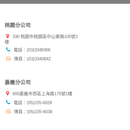
件上註明是由本公司發送，也會在該資料或電子
桃園分公司
330 桃園市桃園區中山東路105號2
樓
特定使用指南。
料時，請務必向警政單位提出告訴，我們將全力
電話：(03)3348366
傳真：(03)3340842
並在您使用完本公司相關企業伙伴網站所提供的
嘉義分公司
600嘉義市西區上海路175號1樓
電話：(05)235-6028
傳真：(05)235-6038