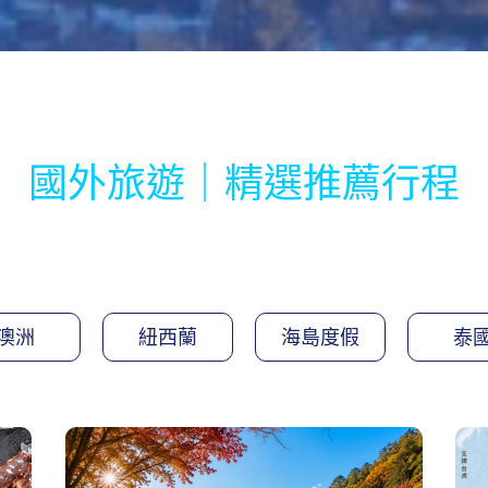
國外旅遊｜精選推薦行程
澳洲
紐西蘭
海島度假
泰