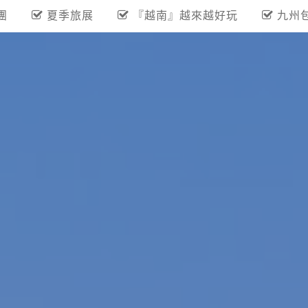
團
夏季旅展
『越南』越來越好玩
九州