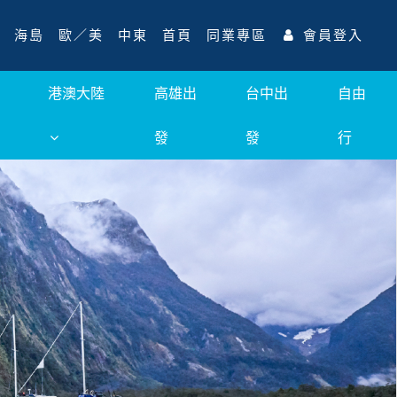
海島
歐／美
中東
首頁
同業專區
會員登入
港澳大陸
高雄出
台中出
自由
發
發
行