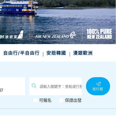
自由行/半自由行
安妞韓國
漫遊歐洲
找行程
可報名
保證出發