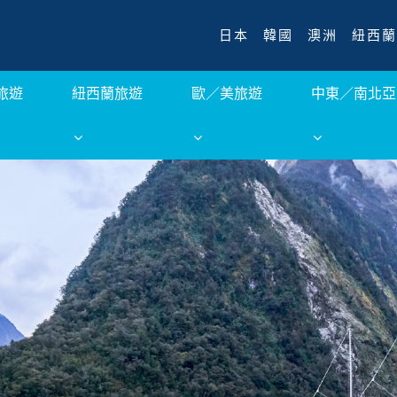
日本
韓國
澳洲
紐西蘭
旅遊
紐西蘭旅遊
歐／美旅遊
中東／南北亞