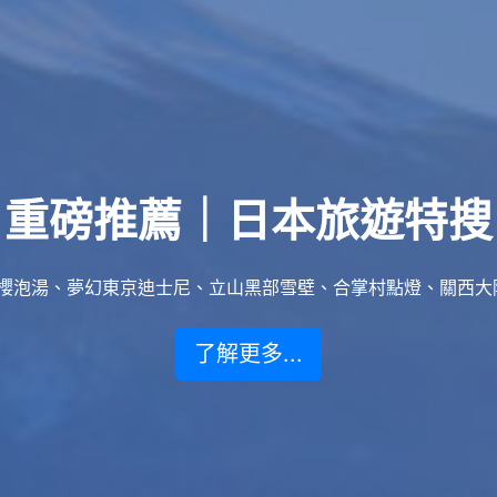
重磅推薦｜日本旅遊特搜
泡湯、夢幻東京迪士尼、立山黑部雪壁、合掌村點燈、關西大阪賞楓
了解更多...