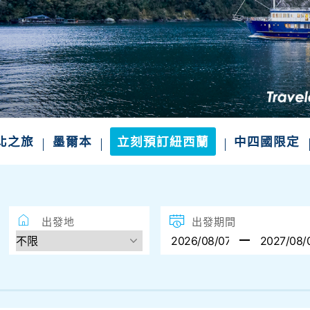
北之旅
墨爾本
立刻預訂紐西蘭
中四國限定
出發地
出發期間