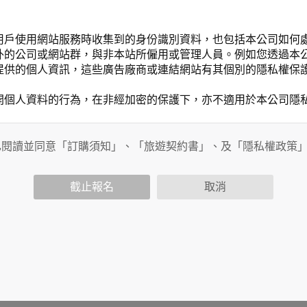
用戶使用網站服務時收集到的身份識別資料，也包括本公司如何
外的公司或網站群，與非本站所僱用或管理人員。例如您透過本
提供的個人資訊，這些廣告廠商或連結網站有其個別的隱私權保
開個人資料的行為，在非經加密的保護下，亦不適用於本公司隱
已閱讀並同意「訂購須知」、「旅遊契約書」、及「隱私權政策
會請您提供相關個人的資料，其範圍如下：
功能時，會保留您所提供的姓名、電子郵件地址、聯絡方式及使
括您使用連線設備的 IP 位址、使用時間、使用的瀏覽器、瀏
截止報名
取消
。
內容進行統計與分析，分析結果之統計數據或說明文字呈現，除
網站絕不會將您的個人資料揭露予第三人或使用於蒐集目的以外
、服務、活動或贈獎時，本網站會收集您的個人識別資料，本網
、電話、住址、身份證字號、電子郵件、出生日期、性別、行業
站取得您的姓名、電話、住址、身份證字號、電子郵件、出生日
料。