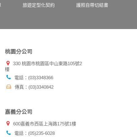
、使用時間、使用的瀏覽器、瀏覽及點選資料紀
單
旅遊定型化契約
護照自帶切結書
告知您的個人資料，否則本網站不會也無法將此
您主動提供的個人資訊，這些廣告廠商、或連結
件上註明是由本公司發送，也會在該資料或電子
桃園分公司
330 桃園市桃園區中山東路105號2
樓
特定使用指南。
料時，請務必向警政單位提出告訴，我們將全力
電話：(03)3348366
傳真：(03)3340842
並在您使用完本公司相關企業伙伴網站所提供的
嘉義分公司
600嘉義市西區上海路175號1樓
電話：(05)235-6028