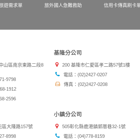
伺服器自行產生的相關記錄，包括您使用連線設備的 IP 位址
旅遊需求單
旅外國人急難救助
信用卡傳真刷卡
示，歸納使用者瀏覽器在本網站內部所瀏覽的網頁，除非您願意
廣告之廠商，或與連結本網站，也可能蒐集您個人的資料。對於
施不適用本網站隱私權保護政策，本公司不負任何連帶責任。
傳送商業性資料或電子郵件給您。本公司除了在該資料或電子郵
郵件的方法及說明。
基隆分公司
資料。
北市中山區南京東路二段8
200 基隆市仁愛區孝二路57號1樓
供您的個人識別資料：
在網站上的行為違反本公司旗下網站的會員條款或產品、服務的
電話：(02)2427-0207
詢其他使用者的帳號資料。若您有相關法律上問題需查閱他人資
1-9798
傳真：(02)2427-0208
助調查及破案！
8-1912
8-2596
帳號、密碼或個人資料，不要將任何資料、密碼提供給任何人。
，以防止他人讀取您的個人資料。
小鎮分公司
帳號進行任何詢問或訂購時，請立即通知本站。
屯區大隆路157號
505彰化縣鹿港鎮郭厝巷32-1號
7-8998
電話：(04)778-8159