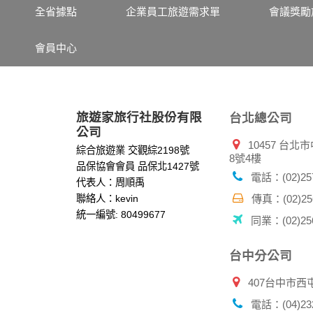
其他除了上述，會保留您在上網瀏覽或查詢時，
全省據點
企業員工旅遊需求單
會議獎勵
錄等。本網站會對個別連線者的瀏覽器予以標
項記錄和您對應。請您注意，在本網站網刊登
會員中心
網站有其個別的私權保護政策，其資料處理措
本網站將在事前或註冊登錄取得您的同意後，
郵件上提供您能隨時停止接收這些資料或電子
資料使用:
旅遊家旅行社股份有限
台北總公司
本公司不會向任何人出售或出借您的個人識別
公司
10457 台
在以下情況下， 本公司會向其他人士或公司提
綜合旅遊業 交觀綜2198號
8號4樓
1.遵守法令或政府機關的要求；或我們發覺您
品保協會會員 品保北1427號
2.為了保護使用者個人隱私，我們無法為您查
電話：(02)257
代表人：周順禹
配合警政單位調查並提供所有相關資料，以協
聯絡人：kevin
傳真：(02)256
統一編號: 80499677
同業：(02)256
自我保護措施:
請妥善保管您在本公司及相關企業伙伴網站的
服務後，務必記得登出帳戶或關閉網頁瀏覽器
台中分公司
倘若您發現有任何非經授權的第三者使用您的
407台中市西
電話：(04)232