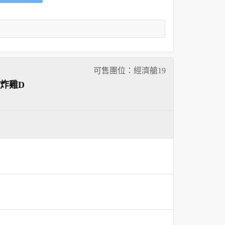
可售團位：經濟艙
19
村炸雞D