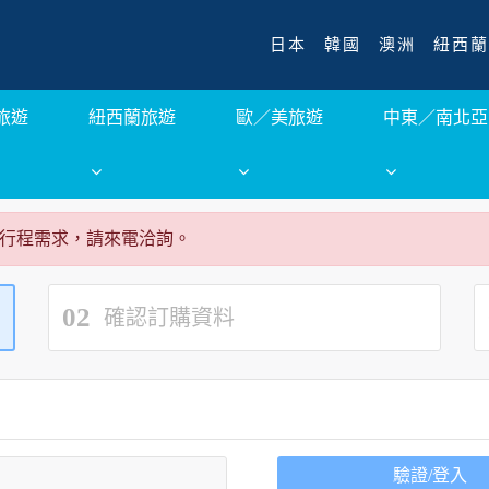
日本
韓國
澳洲
紐西蘭
旅遊
紐西蘭旅遊
歐／美旅遊
中東／南北亞
行程需求，請來電洽詢。
02
確認訂購資料
驗證/登入