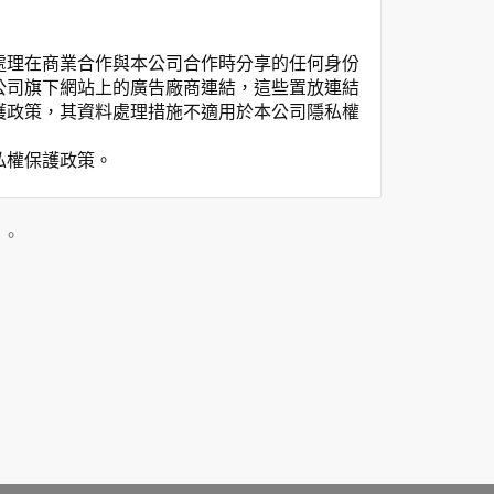
處理在商業合作與本公司合作時分享的任何身份
公司旗下網站上的廣告廠商連結，這些置放連結
護政策，其資料處理措施不適用於本公司隱私權
私權保護政策。
」。
用時間等。
覽及點選資料記錄等，做為我們增進網站服務的
供內部研究外，我們會視需要公佈統計數據及說
之其他用途。
站也可以從商業夥伴處取得個人資料。
等相關資料，當您註冊成功，並登入使用我們的
期、性別、行業等相關資料，當您註冊成功，並