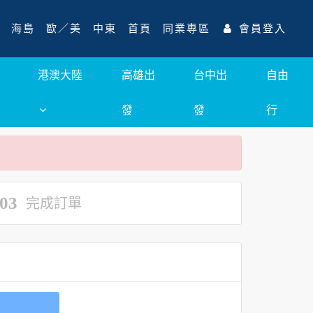
海島
歐／美
中東
首頁
同業專區
會員登入
港澳大陸
高雄出
台中出
自由
發
發
行
03
完成訂單