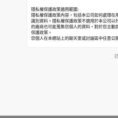
隱私權保護政策適用範圍:
隱私權保護政策內容，包括本公司如何處理在
識別資料。隱私權保護政策不適用於本公司以
的廠商也可能蒐集您個人的資料。對於您主動
保護政策。
您個人在本網站上的聊天室或討論區中任意公
資料的蒐集與使用方式:
為了在本網站提供您最佳的互動性服務，可能
本網站在您使用服務信箱、問卷調查等互動性
於一般瀏覽時，伺服器會自行記錄相關行徑，包
參考依據，此記錄為內部應用，決不對外公布
為提供精確的服務，我們會將收集的問卷調查
明文字，但不涉及特定個人之資料。
除非取得您的同意或其他法令之特別規定，本
在您於本網站註冊帳號、使用本網站相關產品
當客戶在本網站註冊時，我們會取得您的姓名
服務後，我們即取得您的資料。註冊時，本網
登入使用我們的服務後，本網站即取得您的資