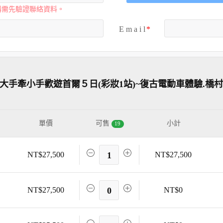
購需先驗證聯絡資料。
E m a i l
】大手牽小手歡遊首爾５日(彩妝1站)~復古電動車體驗.橋
單價
可售
小計
19
NT$27,500
1
NT$27,500
NT$27,500
0
NT$0