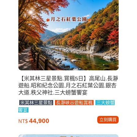
特惠戀上櫻花北海道三溫泉5日
道南漁火列車
函館百萬夜景
三大螃蟹吃到飽
立刻購買
31,900
NT$
【米其林三星景點.賞楓5日】高尾山.長瀞
遊船.昭和紀念公園.月之石紅葉公園.銀杏
大道.秩父神社.三大螃蟹饗宴