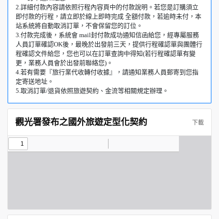
2.詳細付款內容請依照行程內容頁中的付款說明。若您是訂購須立
即付款的行程，請立即於線上即時完成 全額付款，若逾時未付，本
站系統將自動取消訂單，不會保留您的訂位。
3.付款完成後，系統會 mail封付款成功通知信函給您，經專屬服務
人員訂單確認OK後，最晚於出發前三天，提供行程確認單與團體行
程確認文件給您，您也可以在訂單查詢中得知(若行程確認單有變
更，業務人員會於出發前聯絡您)。
4.若有需要『旅行業代收轉付收據』，請通知業務人員郵寄到您指
定寄送地址。
5.取消訂單/退貨依照旅遊契約、金流等相關規定辦理。
觀光署發布之國外旅遊定型化契約
下載