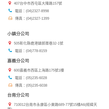
407台中市西屯區大隆路157號
2.為了保護使用者個人隱私，我們無法為您查詢其他使用者的
帳號資料。若您有相關法律上問題需查閱他人資料時，請務必
電話：(04)2327-8998
向警政單位提出告訴，我們將全力配合警政單位調查並提供所
傳真：(04)2327-1399
有相關資料，以協助調查及破案！
自我保護措施:
小鎮分公司
請妥善保管您在本公司及相關企業伙伴網站的帳號、密碼或個
人資料，不要將任何資料、密碼提供給任何人。並在您使用完
505彰化縣鹿港鎮郭厝巷32-1號
本公司相關企業伙伴網站所提供的服務後，務必記得登出帳戶
或關閉網頁瀏覽器，以防止他人讀取您的個人資料。
電話：(04)778-8159
倘若您發現有任何非經授權的第三者使用您的帳號進行任何詢
問或訂購時，請立即通知本站。
嘉義分公司
600嘉義市西區上海路175號1樓
電話：(05)235-6028
傳真：(05)235-6038
台南分公司
710012台南市永康區小東路689-77號15樓A6(經緯天