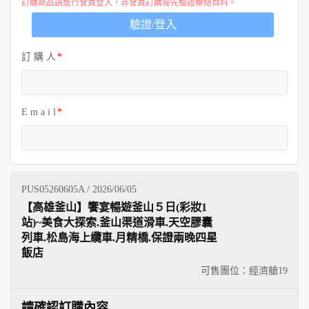
訂購商品請進行會員登入，非會員訂購需先驗證聯絡資料。
驗證/登入
訂 購 人
E m a i l
PUS05260605A / 2026/06/05
【高雄釜山】饗宴暢遊釜山５日(彩妝1
站)~美食大探索.釜山渠道滑車.天空膠囊
列車.松島海上纜車.月精橋.保證兩晚四星
飯店
可售團位：經濟艙
19
請確認訂購內容