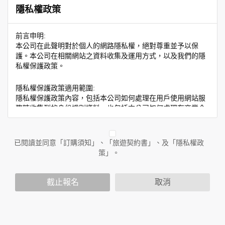
隱私權政策
前言申明:
本公司在此聲明對於個人的網路隱私權，絕對尊重並予以保
護。本公司在相關網站之資料收集及運用方式，以及我們的隱
私權保護政策。
隱私權保護政策適用範圍:
隱私權保護政策內容，包括本公司如何處理在用戶使用網站服
務時收集到的身份識別資料，也包括本公司如何處理在商業合
作與本公司合作時分享的任何身份識別資料。隱私權保護政策
不適用於本公司以外的公司或網站群，與非本站所僱用或管理
人員。例如您透過本公司旗下網站上的廣告廠商連結，這些置
已閱讀並同意「訂購須知」、「旅遊契約書」、及「隱私權政
放連結的廠商也可能蒐集您個人的資料。對於您主動提供的個
策」。
人資訊，這些廣告廠商或連結網站有其個別的隱私權保護政
策，其資料處理措施不適用於本公司隱私權保護政策。
您個人在本網站上的聊天室或討論區中任意公開個人資料的行
截止報名
取消
為，在非經加密的保護下，亦不適用於本公司隱私權保護政
策。
資料的蒐集與使用方式: