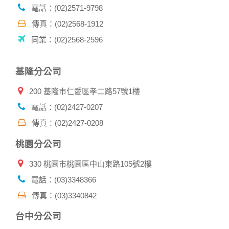
成功，並登入使用我們的服務後，本網站即取得您的資料。
電話：(02)2571-9798
其他除了上述，會保留您在上網瀏覽或查詢時，伺服器自行產
生的相關記錄，包括您使用連線設備的 IP 位址、使用時間、使
傳真：(02)2568-1912
用的瀏覽器、瀏覽及點選資料紀錄等。本網站會對個別連線者
同業：(02)2568-2596
的瀏覽器予以標示，歸納使用者瀏覽器在本網站內部所瀏覽的
網頁，除非您願意告知您的個人資料，否則本網站不會也無法
將此項記錄和您對應。請您注意，在本網站網刊登廣告之廠
基隆分公司
商，或與連結本網站，也可能蒐集您個人的資料。對於您主動
提供的個人資訊，這些廣告廠商、或連結網站有其個別的私權
200 基隆市仁愛區孝二路57號1樓
保護政策，其資料處理措施不適用本網站隱私權保護政策，本
公司不負任何連帶責任。
電話：(02)2427-0207
本網站將在事前或註冊登錄取得您的同意後，傳送商業性資料
傳真：(02)2427-0208
或電子郵件給您。本公司除了在該資料或電子郵件上註明是由
本公司發送，也會在該資料或電子郵件上提供您能隨時停止接
桃園分公司
收這些資料或電子郵件的方法及說明。
330 桃園市桃園區中山東路105號2樓
資料使用:
本公司不會向任何人出售或出借您的個人識別資料。
電話：(03)3348366
在以下情況下， 本公司會向其他人士或公司提供您的個人識別
傳真：(03)3340842
資料：
1.遵守法令或政府機關的要求；或我們發覺您在網站上的行為
台中分公司
違反本公司旗下網站的會員條款或產品、服務的特定使用指
南。