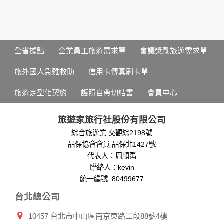
為了在本網站提供您最佳的互動性服務，可能會請您提供相關
個人的資料，其範圍如下：
本網站在您使用服務信箱、問卷調查等互動性功能時，會保留
您所提供的姓名、電子郵件地址、聯絡方式及使用時間等。
於一般瀏覽時，伺服器會自行記錄相關行徑，包括您使用連線
全省據點
企業員工旅遊需求單
會議獎勵旅遊需求單
設備的 IP 位址、使用時間、使用的瀏覽器、瀏覽及點選資料記
錄等，做為我們增進網站服務的參考依據，此記錄為內部應
旅外國人急難救助
信用卡傳真刷卡單
用，決不對外公布。
為提供精確的服務，我們會將收集的問卷調查內容進行統計與
旅遊定型化契約
護照自帶切結書
會員中心
分析，分析結果之統計數據或說明文字呈現，除供內部研究
外，我們會視需要公佈統計數據及說明文字，但不涉及特定個
人之資料。
旅遊家旅行社股份有限公司
除非取得您的同意或其他法令之特別規定，本網站絕不會將您
綜合旅遊業 交觀綜2198號
的個人資料揭露予第三人或使用於蒐集目的以外之其他用途。
品保協會會員 品保北1427號
在您於本網站註冊帳號、使用本網站相關產品、服務、活動或
贈獎時，本網站會收集您的個人識別資料，本網站也可以從商
代表人：周順禹
業夥伴處取得個人資料。
聯絡人：kevin
當客戶在本網站註冊時，我們會取得您的姓名、電話、住址、
統一編號: 80499677
身份證字號、電子郵件、出生日期、性別、行業等相關資料，
台北總公司
當您註冊成功，並登入使用我們的服務後，我們即取得您的資
料。註冊時，本網站取得您的姓名、電話、住址、身份證字
10457 台北市中山區南京東路二段88號4樓
號、電子郵件、出生日期、性別、行業等相關資料，當您註冊