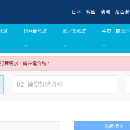
日本
韓國
澳洲
紐西蘭
旅遊
紐西蘭旅遊
歐／美旅遊
中東／南北亞
行程需求，請來電洽詢。
02
確認訂購資料
驗證/登入