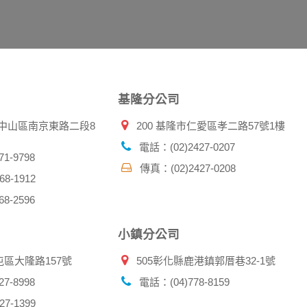
示，歸納使用者瀏覽器在本網站內部所瀏覽的網頁，除非您願意
廣告之廠商，或與連結本網站，也可能蒐集您個人的資料。對於
施不適用本網站隱私權保護政策，本公司不負任何連帶責任。
傳送商業性資料或電子郵件給您。本公司除了在該資料或電子郵
郵件的方法及說明。
基隆分公司
資料。
北市中山區南京東路二段8
200 基隆市仁愛區孝二路57號1樓
供您的個人識別資料：
在網站上的行為違反本公司旗下網站的會員條款或產品、服務的
電話：(02)2427-0207
詢其他使用者的帳號資料。若您有相關法律上問題需查閱他人資
1-9798
傳真：(02)2427-0208
助調查及破案！
8-1912
8-2596
帳號、密碼或個人資料，不要將任何資料、密碼提供給任何人。
，以防止他人讀取您的個人資料。
小鎮分公司
帳號進行任何詢問或訂購時，請立即通知本站。
屯區大隆路157號
505彰化縣鹿港鎮郭厝巷32-1號
7-8998
電話：(04)778-8159
7-1399