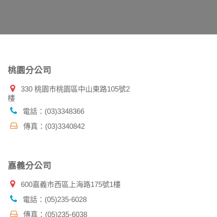
告知您的個人資料，否則本網站不會也無法將此
您主動提供的個人資訊，這些廣告廠商、或連結
件上註明是由本公司發送，也會在該資料或電子
桃園分公司
330 桃園市桃園區中山東路105號2
樓
特定使用指南。
料時，請務必向警政單位提出告訴，我們將全力
電話：(03)3348366
傳真：(03)3340842
並在您使用完本公司相關企業伙伴網站所提供的
嘉義分公司
600嘉義市西區上海路175號1樓
電話：(05)235-6028
傳真：(05)235-6038