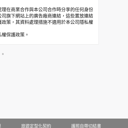
處理在商業合作與本公司合作時分享的任何身份
公司旗下網站上的廣告廠商連結，這些置放連結
護政策，其資料處理措施不適用於本公司隱私權
私權保護政策。
」。
用時間等。
覽及點選資料記錄等，做為我們增進網站服務的
供內部研究外，我們會視需要公佈統計數據及說
之其他用途。
站也可以從商業夥伴處取得個人資料。
等相關資料，當您註冊成功，並登入使用我們的
期、性別、行業等相關資料，當您註冊成功，並
、使用時間、使用的瀏覽器、瀏覽及點選資料紀
單
旅遊定型化契約
護照自帶切結書