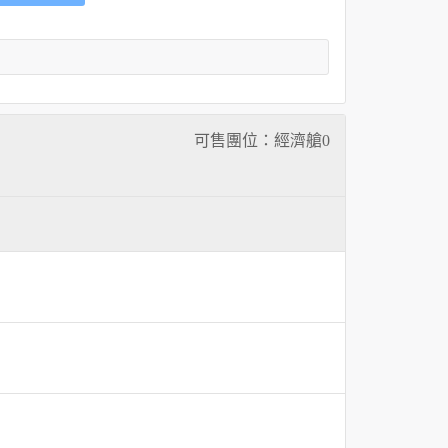
可售團位：經濟艙
0