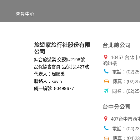
錄等。本網站會對個別連線者的瀏覽器予以標
項記錄和您對應。請您注意，在本網站網刊登
會員中心
網站有其個別的私權保護政策，其資料處理措
本網站將在事前或註冊登錄取得您的同意後，
郵件上提供您能隨時停止接收這些資料或電子
資料使用:
旅遊家旅行社股份有限
台北總公司
本公司不會向任何人出售或出借您的個人識別
公司
10457 台
在以下情況下， 本公司會向其他人士或公司提
綜合旅遊業 交觀綜2198號
8號4樓
1.遵守法令或政府機關的要求；或我們發覺您
品保協會會員 品保北1427號
2.為了保護使用者個人隱私，我們無法為您查
電話：(02)257
代表人：周順禹
配合警政單位調查並提供所有相關資料，以協
聯絡人：kevin
傳真：(02)256
統一編號: 80499677
同業：(02)256
自我保護措施:
請妥善保管您在本公司及相關企業伙伴網站的
服務後，務必記得登出帳戶或關閉網頁瀏覽器
台中分公司
倘若您發現有任何非經授權的第三者使用您的
407台中市西
電話：(04)232
傳真：(04)232