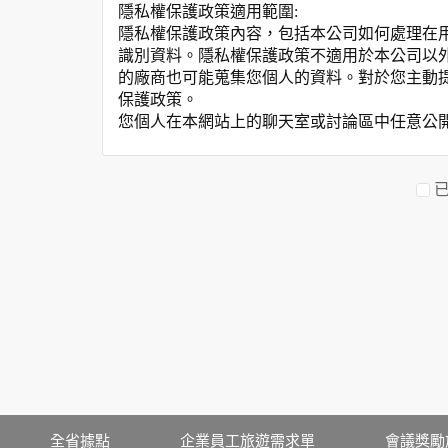
隱私權保護政策適用範圍:
隱私權保護政策內容，包括本公司如何處理在
識別資料。隱私權保護政策不適用於本公司以
的廠商也可能蒐集您個人的資料。對於您主動
保護政策。
您個人在本網站上的聊天室或討論區中任意公
資料的蒐集與使用方式:
為了在本網站提供您最佳的互動性服務，可能
本網站在您使用服務信箱、問卷調查等互動性
於一般瀏覽時，伺服器會自行記錄相關行徑，包
參考依據，此記錄為內部應用，決不對外公布
為提供精確的服務，我們會將收集的問卷調查
明文字，但不涉及特定個人之資料。
除非取得您的同意或其他法令之特別規定，本
在您於本網站註冊帳號、使用本網站相關產品
當客戶在本網站註冊時，我們會取得您的姓名
服務後，我們即取得您的資料。註冊時，本網
登入使用我們的服務後，本網站即取得您的資
其他除了上述，會保留您在上網瀏覽或查詢時，
全省據點
企業員工旅遊需求單
會議獎勵