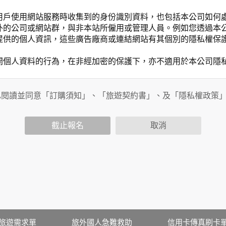
用戶使用網站服務時收集到的身份識別資料，也包括本公司如何
外的公司或網站群，與非本站所僱用或管理人員。例如您透過本
提供的個人資訊，這些廣告廠商或連結網站有其個別的隱私權保
開個人資料的行為，在非經加密的保護下，亦不適用於本公司隱
已閱讀並同意「訂購須知」、「旅遊契約書」、及「隱私權政策
會請您提供相關個人的資料，其範圍如下：
功能時，會保留您所提供的姓名、電子郵件地址、聯絡方式及使
括您使用連線設備的 IP 位址、使用時間、使用的瀏覽器、瀏
截止報名
取消
。
內容進行統計與分析，分析結果之統計數據或說明文字呈現，除
網站絕不會將您的個人資料揭露予第三人或使用於蒐集目的以外
、服務、活動或贈獎時，本網站會收集您的個人識別資料，本網
、電話、住址、身份證字號、電子郵件、出生日期、性別、行業
站取得您的姓名、電話、住址、身份證字號、電子郵件、出生日
料。
伺服器自行產生的相關記錄，包括您使用連線設備的 IP 位址
旅遊需求單
旅外國人急難救助
信用卡傳真刷卡