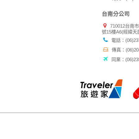
台南分公司
710012台南
號15樓A6(經緯天
電話：(06)237
傳真：(06)208
同業：(06)235