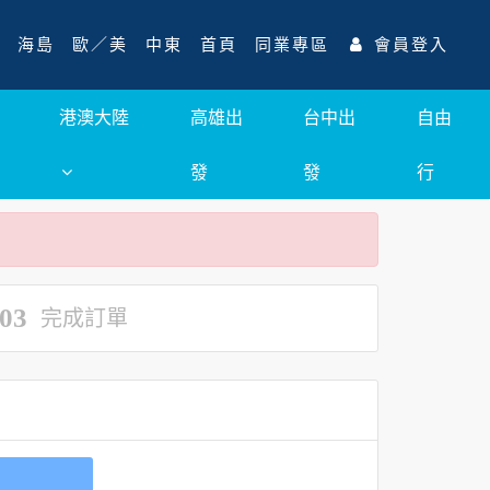
海島
歐／美
中東
首頁
同業專區
會員登入
港澳大陸
高雄出
台中出
自由
發
發
行
03
完成訂單