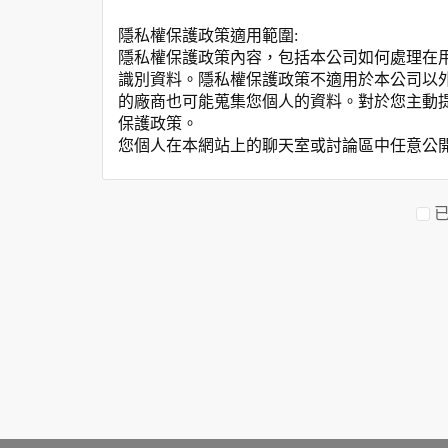
隱私權保護政策適用範圍:
隱私權保護政策內容，包括本公司如何處理在
識別資料。隱私權保護政策不適用於本公司以
的廠商也可能蒐集您個人的資料。對於您主動
保護政策。
您個人在本網站上的聊天室或討論區中任意公
資料的蒐集與使用方式:
為了在本網站提供您最佳的互動性服務，可能
本網站在您使用服務信箱、問卷調查等互動性
於一般瀏覽時，伺服器會自行記錄相關行徑，包
參考依據，此記錄為內部應用，決不對外公布
為提供精確的服務，我們會將收集的問卷調查
明文字，但不涉及特定個人之資料。
除非取得您的同意或其他法令之特別規定，本
在您於本網站註冊帳號、使用本網站相關產品
當客戶在本網站註冊時，我們會取得您的姓名
服務後，我們即取得您的資料。註冊時，本網
登入使用我們的服務後，本網站即取得您的資