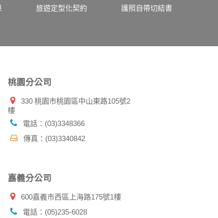
、使用時間、使用的瀏覽器、瀏覽及點選資料紀
單
旅遊定型化契約
護照自帶切結書
告知您的個人資料，否則本網站不會也無法將此
您主動提供的個人資訊，這些廣告廠商、或連結
件上註明是由本公司發送，也會在該資料或電子
桃園分公司
330 桃園市桃園區中山東路105號2
樓
特定使用指南。
料時，請務必向警政單位提出告訴，我們將全力
電話：(03)3348366
傳真：(03)3340842
並在您使用完本公司相關企業伙伴網站所提供的
嘉義分公司
600嘉義市西區上海路175號1樓
電話：(05)235-6028