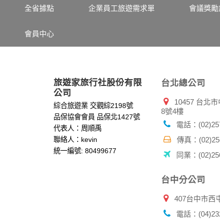
其他除了上述，會保留您在上網瀏覽或查詢時，
全省據點
企業員工旅遊需求單
會議獎勵
錄等。本網站會對個別連線者的瀏覽器予以標
項記錄和您對應。請您注意，在本網站網刊登
會員中心
網站有其個別的私權保護政策，其資料處理措
本網站將在事前或註冊登錄取得您的同意後，
郵件上提供您能隨時停止接收這些資料或電子
資料使用:
旅遊家旅行社股份有限
台北總公司
本公司不會向任何人出售或出借您的個人識別
公司
10457 台
在以下情況下， 本公司會向其他人士或公司提
綜合旅遊業 交觀綜2198號
8號4樓
1.遵守法令或政府機關的要求；或我們發覺您
品保協會會員 品保北1427號
2.為了保護使用者個人隱私，我們無法為您查
電話：(02)257
代表人：周順禹
配合警政單位調查並提供所有相關資料，以協
聯絡人：kevin
傳真：(02)256
統一編號: 80499677
同業：(02)256
自我保護措施:
請妥善保管您在本公司及相關企業伙伴網站的
服務後，務必記得登出帳戶或關閉網頁瀏覽器
台中分公司
倘若您發現有任何非經授權的第三者使用您的
407台中市西
電話：(04)232