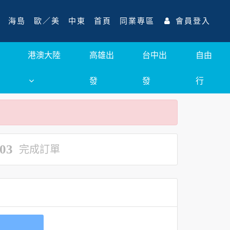
海島
歐／美
中東
首頁
同業專區
會員登入
港澳大陸
高雄出
台中出
自由
發
發
行
03
完成訂單