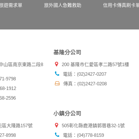
伺服器自行產生的相關記錄，包括您使用連線設備的 IP 位址
旅遊需求單
旅外國人急難救助
信用卡傳真刷卡
示，歸納使用者瀏覽器在本網站內部所瀏覽的網頁，除非您願意
廣告之廠商，或與連結本網站，也可能蒐集您個人的資料。對於
施不適用本網站隱私權保護政策，本公司不負任何連帶責任。
傳送商業性資料或電子郵件給您。本公司除了在該資料或電子郵
郵件的方法及說明。
基隆分公司
資料。
北市中山區南京東路二段8
200 基隆市仁愛區孝二路57號1樓
供您的個人識別資料：
在網站上的行為違反本公司旗下網站的會員條款或產品、服務的
電話：(02)2427-0207
詢其他使用者的帳號資料。若您有相關法律上問題需查閱他人資
1-9798
傳真：(02)2427-0208
助調查及破案！
8-1912
8-2596
帳號、密碼或個人資料，不要將任何資料、密碼提供給任何人。
，以防止他人讀取您的個人資料。
小鎮分公司
帳號進行任何詢問或訂購時，請立即通知本站。
屯區大隆路157號
505彰化縣鹿港鎮郭厝巷32-1號
7-8998
電話：(04)778-8159