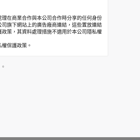
處理在商業合作與本公司合作時分享的任何身份
公司旗下網站上的廣告廠商連結，這些置放連結
護政策，其資料處理措施不適用於本公司隱私權
私權保護政策。
」。
用時間等。
覽及點選資料記錄等，做為我們增進網站服務的
供內部研究外，我們會視需要公佈統計數據及說
之其他用途。
站也可以從商業夥伴處取得個人資料。
等相關資料，當您註冊成功，並登入使用我們的
期、性別、行業等相關資料，當您註冊成功，並