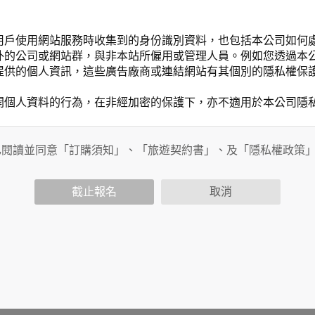
用戶使用網站服務時收集到的身份識別資料，也包括本公司如何
外的公司或網站群，與非本站所僱用或管理人員。例如您透過本
提供的個人資訊，這些廣告廠商或連結網站有其個別的隱私權保
開個人資料的行為，在非經加密的保護下，亦不適用於本公司隱
已閱讀並同意「訂購須知」、「旅遊契約書」、及「隱私權政策
會請您提供相關個人的資料，其範圍如下：
功能時，會保留您所提供的姓名、電子郵件地址、聯絡方式及使
括您使用連線設備的 IP 位址、使用時間、使用的瀏覽器、瀏
截止報名
取消
。
內容進行統計與分析，分析結果之統計數據或說明文字呈現，除
網站絕不會將您的個人資料揭露予第三人或使用於蒐集目的以外
、服務、活動或贈獎時，本網站會收集您的個人識別資料，本網
、電話、住址、身份證字號、電子郵件、出生日期、性別、行業
站取得您的姓名、電話、住址、身份證字號、電子郵件、出生日
料。