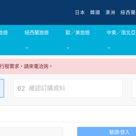
日本
韓國
澳洲
紐西蘭
旅遊
紐西蘭旅遊
歐／美旅遊
中東／南北亞
行程需求，請來電洽詢。
02
確認訂購資料
驗證/登入