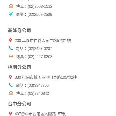
其他除了上述，會保留您在上網瀏覽或查詢時，伺服器自行產
生的相關記錄，包括您使用連線設備的 IP 位址、使用時間、使
傳真：(02)2568-1912
用的瀏覽器、瀏覽及點選資料紀錄等。本網站會對個別連線者
同業：(02)2568-2596
的瀏覽器予以標示，歸納使用者瀏覽器在本網站內部所瀏覽的
網頁，除非您願意告知您的個人資料，否則本網站不會也無法
將此項記錄和您對應。請您注意，在本網站網刊登廣告之廠
基隆分公司
商，或與連結本網站，也可能蒐集您個人的資料。對於您主動
提供的個人資訊，這些廣告廠商、或連結網站有其個別的私權
200 基隆市仁愛區孝二路57號1樓
保護政策，其資料處理措施不適用本網站隱私權保護政策，本
公司不負任何連帶責任。
電話：(02)2427-0207
本網站將在事前或註冊登錄取得您的同意後，傳送商業性資料
傳真：(02)2427-0208
或電子郵件給您。本公司除了在該資料或電子郵件上註明是由
本公司發送，也會在該資料或電子郵件上提供您能隨時停止接
桃園分公司
收這些資料或電子郵件的方法及說明。
330 桃園市桃園區中山東路105號2樓
資料使用:
本公司不會向任何人出售或出借您的個人識別資料。
電話：(03)3348366
在以下情況下， 本公司會向其他人士或公司提供您的個人識別
傳真：(03)3340842
資料：
1.遵守法令或政府機關的要求；或我們發覺您在網站上的行為
台中分公司
違反本公司旗下網站的會員條款或產品、服務的特定使用指
南。
407台中市西屯區大隆路157號
2.為了保護使用者個人隱私，我們無法為您查詢其他使用者的