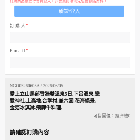
訂購商品請進行會員登入，非會員訂購需先驗證聯絡資料。
驗證/登入
訂 購 人
E m a i l
NGO05260605A / 2026/06/05
愛上立山黑部雪牆雙溫泉5日.下呂溫泉.戀
愛神社.上高地.合掌村.兼六園.花海絕景.
金箔冰淇淋.飛驒牛料理.
可售團位：經濟艙
0
請確認訂購內容