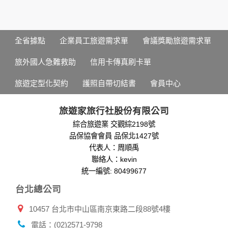
個人的資料，其範圍如下：
本網站在您使用服務信箱、問卷調查等互動性功能時，會保留
您所提供的姓名、電子郵件地址、聯絡方式及使用時間等。
於一般瀏覽時，伺服器會自行記錄相關行徑，包括您使用連線
全省據點
企業員工旅遊需求單
會議獎勵旅遊需求單
設備的 IP 位址、使用時間、使用的瀏覽器、瀏覽及點選資料記
錄等，做為我們增進網站服務的參考依據，此記錄為內部應
旅外國人急難救助
信用卡傳真刷卡單
用，決不對外公布。
為提供精確的服務，我們會將收集的問卷調查內容進行統計與
旅遊定型化契約
護照自帶切結書
會員中心
分析，分析結果之統計數據或說明文字呈現，除供內部研究
外，我們會視需要公佈統計數據及說明文字，但不涉及特定個
人之資料。
旅遊家旅行社股份有限公司
除非取得您的同意或其他法令之特別規定，本網站絕不會將您
綜合旅遊業 交觀綜2198號
的個人資料揭露予第三人或使用於蒐集目的以外之其他用途。
品保協會會員 品保北1427號
在您於本網站註冊帳號、使用本網站相關產品、服務、活動或
贈獎時，本網站會收集您的個人識別資料，本網站也可以從商
代表人：周順禹
業夥伴處取得個人資料。
聯絡人：kevin
當客戶在本網站註冊時，我們會取得您的姓名、電話、住址、
統一編號: 80499677
身份證字號、電子郵件、出生日期、性別、行業等相關資料，
台北總公司
當您註冊成功，並登入使用我們的服務後，我們即取得您的資
料。註冊時，本網站取得您的姓名、電話、住址、身份證字
10457 台北市中山區南京東路二段88號4樓
號、電子郵件、出生日期、性別、行業等相關資料，當您註冊
成功，並登入使用我們的服務後，本網站即取得您的資料。
電話：(02)2571-9798