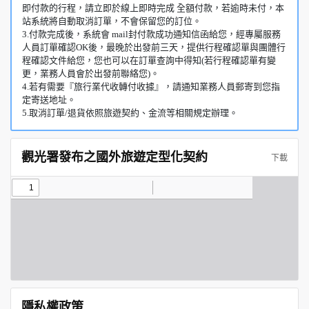
即付款的行程，請立即於線上即時完成 全額付款，若逾時未付，本
站系統將自動取消訂單，不會保留您的訂位。
3.付款完成後，系統會 mail封付款成功通知信函給您，經專屬服務
人員訂單確認OK後，最晚於出發前三天，提供行程確認單與團體行
程確認文件給您，您也可以在訂單查詢中得知(若行程確認單有變
更，業務人員會於出發前聯絡您)。
4.若有需要『旅行業代收轉付收據』，請通知業務人員郵寄到您指
定寄送地址。
5.取消訂單/退貨依照旅遊契約、金流等相關規定辦理。
觀光署發布之國外旅遊定型化契約
下載
隱私權政策