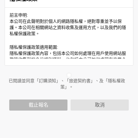
前言申明:
本公司在此聲明對於個人的網路隱私權，絕對尊重並予以保
護。本公司在相關網站之資料收集及運用方式，以及我們的隱
私權保護政策。
隱私權保護政策適用範圍:
隱私權保護政策內容，包括本公司如何處理在用戶使用網站服
務時收集到的身份識別資料，也包括本公司如何處理在商業合
作與本公司合作時分享的任何身份識別資料。隱私權保護政策
不適用於本公司以外的公司或網站群，與非本站所僱用或管理
人員。例如您透過本公司旗下網站上的廣告廠商連結，這些置
已閱讀並同意「訂購須知」、「旅遊契約書」、及「隱私權政
放連結的廠商也可能蒐集您個人的資料。對於您主動提供的個
策」。
人資訊，這些廣告廠商或連結網站有其個別的隱私權保護政
策，其資料處理措施不適用於本公司隱私權保護政策。
您個人在本網站上的聊天室或討論區中任意公開個人資料的行
截止報名
取消
為，在非經加密的保護下，亦不適用於本公司隱私權保護政
策。
資料的蒐集與使用方式:
為了在本網站提供您最佳的互動性服務，可能會請您提供相關