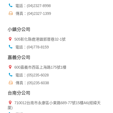
帳號資料。若您有相關法律上問題需查閱他人資料時，請務必
電話：(04)2327-8998
向警政單位提出告訴，我們將全力配合警政單位調查並提供所
傳真：(04)2327-1399
有相關資料，以協助調查及破案！
自我保護措施:
小鎮分公司
請妥善保管您在本公司及相關企業伙伴網站的帳號、密碼或個
人資料，不要將任何資料、密碼提供給任何人。並在您使用完
505彰化縣鹿港鎮郭厝巷32-1號
本公司相關企業伙伴網站所提供的服務後，務必記得登出帳戶
或關閉網頁瀏覽器，以防止他人讀取您的個人資料。
電話：(04)778-8159
倘若您發現有任何非經授權的第三者使用您的帳號進行任何詢
問或訂購時，請立即通知本站。
嘉義分公司
600嘉義市西區上海路175號1樓
電話：(05)235-6028
傳真：(05)235-6038
台南分公司
710012台南市永康區小東路689-77號15樓A6(經緯天
厦)