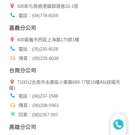
人資料，不要將任何資料、密碼提供給任何人。並在您使用完
505彰化縣鹿港鎮郭厝巷32-1號
本公司相關企業伙伴網站所提供的服務後，務必記得登出帳戶
或關閉網頁瀏覽器，以防止他人讀取您的個人資料。
電話：(04)778-8159
倘若您發現有任何非經授權的第三者使用您的帳號進行任何詢
問或訂購時，請立即通知本站。
嘉義分公司
600嘉義市西區上海路175號1樓
電話：(05)235-6028
傳真：(05)235-6038
台南分公司
710012台南市永康區小東路689-77號15樓A6(經緯天
厦)
電話：(06)237-1588
傳真：(06)208-5963
同業：(06)2357-957
高雄分公司