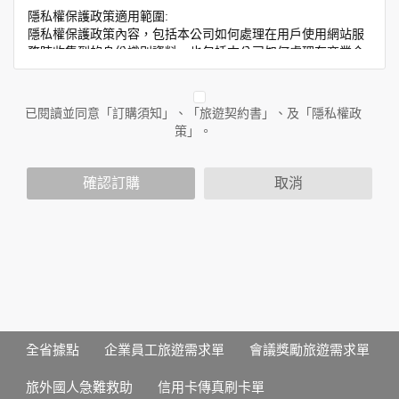
隱私權保護政策適用範圍:
隱私權保護政策內容，包括本公司如何處理在用戶使用網站服
務時收集到的身份識別資料，也包括本公司如何處理在商業合
作與本公司合作時分享的任何身份識別資料。隱私權保護政策
不適用於本公司以外的公司或網站群，與非本站所僱用或管理
人員。例如您透過本公司旗下網站上的廣告廠商連結，這些置
已閱讀並同意「訂購須知」、「旅遊契約書」、及「隱私權政
放連結的廠商也可能蒐集您個人的資料。對於您主動提供的個
策」。
人資訊，這些廣告廠商或連結網站有其個別的隱私權保護政
策，其資料處理措施不適用於本公司隱私權保護政策。
您個人在本網站上的聊天室或討論區中任意公開個人資料的行
確認訂購
取消
為，在非經加密的保護下，亦不適用於本公司隱私權保護政
策。
資料的蒐集與使用方式:
為了在本網站提供您最佳的互動性服務，可能會請您提供相關
個人的資料，其範圍如下：
本網站在您使用服務信箱、問卷調查等互動性功能時，會保留
您所提供的姓名、電子郵件地址、聯絡方式及使用時間等。
於一般瀏覽時，伺服器會自行記錄相關行徑，包括您使用連線
全省據點
企業員工旅遊需求單
會議獎勵旅遊需求單
設備的 IP 位址、使用時間、使用的瀏覽器、瀏覽及點選資料記
錄等，做為我們增進網站服務的參考依據，此記錄為內部應
旅外國人急難救助
信用卡傳真刷卡單
用，決不對外公布。