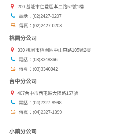
提供的個人資訊，這些廣告廠商、或連結網站有其個別的私權
200 基隆市仁愛區孝二路57號1樓
保護政策，其資料處理措施不適用本網站隱私權保護政策，本
公司不負任何連帶責任。
電話：(02)2427-0207
本網站將在事前或註冊登錄取得您的同意後，傳送商業性資料
傳真：(02)2427-0208
或電子郵件給您。本公司除了在該資料或電子郵件上註明是由
本公司發送，也會在該資料或電子郵件上提供您能隨時停止接
桃園分公司
收這些資料或電子郵件的方法及說明。
330 桃園市桃園區中山東路105號2樓
資料使用:
本公司不會向任何人出售或出借您的個人識別資料。
電話：(03)3348366
在以下情況下， 本公司會向其他人士或公司提供您的個人識別
傳真：(03)3340842
資料：
1.遵守法令或政府機關的要求；或我們發覺您在網站上的行為
台中分公司
違反本公司旗下網站的會員條款或產品、服務的特定使用指
南。
407台中市西屯區大隆路157號
2.為了保護使用者個人隱私，我們無法為您查詢其他使用者的
帳號資料。若您有相關法律上問題需查閱他人資料時，請務必
電話：(04)2327-8998
向警政單位提出告訴，我們將全力配合警政單位調查並提供所
傳真：(04)2327-1399
有相關資料，以協助調查及破案！
自我保護措施:
小鎮分公司
請妥善保管您在本公司及相關企業伙伴網站的帳號、密碼或個