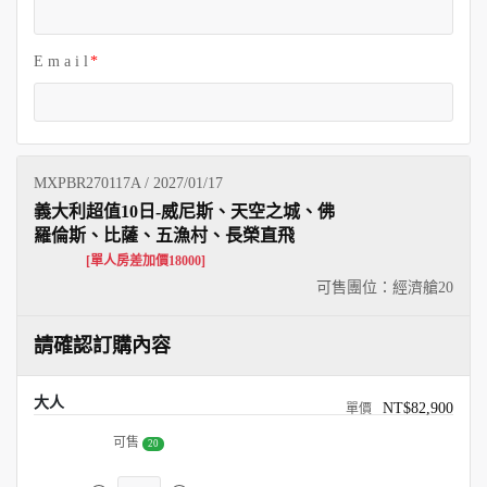
E m a i l
MXPBR270117A / 2027/01/17
義大利超值10日-威尼斯、天空之城、佛
羅倫斯、比薩、五漁村、長榮直飛
[單人房差加價18000]
可售團位：經濟艙
20
請確認訂購內容
大人
NT$82,900
可售
20