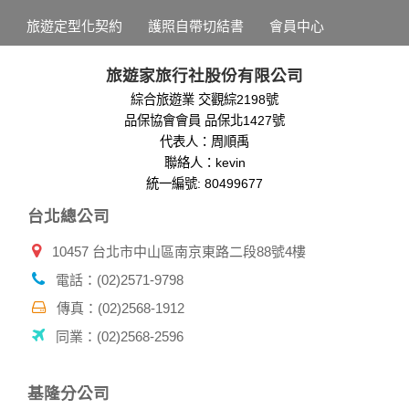
為提供精確的服務，我們會將收集的問卷調查內容進行統計與
旅遊定型化契約
護照自帶切結書
會員中心
分析，分析結果之統計數據或說明文字呈現，除供內部研究
外，我們會視需要公佈統計數據及說明文字，但不涉及特定個
人之資料。
旅遊家旅行社股份有限公司
除非取得您的同意或其他法令之特別規定，本網站絕不會將您
綜合旅遊業 交觀綜2198號
的個人資料揭露予第三人或使用於蒐集目的以外之其他用途。
品保協會會員 品保北1427號
在您於本網站註冊帳號、使用本網站相關產品、服務、活動或
贈獎時，本網站會收集您的個人識別資料，本網站也可以從商
代表人：周順禹
業夥伴處取得個人資料。
聯絡人：kevin
當客戶在本網站註冊時，我們會取得您的姓名、電話、住址、
統一編號: 80499677
身份證字號、電子郵件、出生日期、性別、行業等相關資料，
台北總公司
當您註冊成功，並登入使用我們的服務後，我們即取得您的資
料。註冊時，本網站取得您的姓名、電話、住址、身份證字
10457 台北市中山區南京東路二段88號4樓
號、電子郵件、出生日期、性別、行業等相關資料，當您註冊
成功，並登入使用我們的服務後，本網站即取得您的資料。
電話：(02)2571-9798
其他除了上述，會保留您在上網瀏覽或查詢時，伺服器自行產
生的相關記錄，包括您使用連線設備的 IP 位址、使用時間、使
傳真：(02)2568-1912
用的瀏覽器、瀏覽及點選資料紀錄等。本網站會對個別連線者
同業：(02)2568-2596
的瀏覽器予以標示，歸納使用者瀏覽器在本網站內部所瀏覽的
網頁，除非您願意告知您的個人資料，否則本網站不會也無法
將此項記錄和您對應。請您注意，在本網站網刊登廣告之廠
基隆分公司
商，或與連結本網站，也可能蒐集您個人的資料。對於您主動