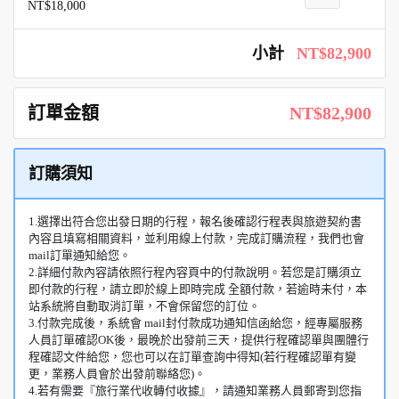
NT$18,000
小計
NT$82,900
訂單金額
NT$82,900
訂購須知
1.選擇出符合您出發日期的行程，報名後確認行程表與旅遊契約書
內容且填寫相關資料，並利用線上付款，完成訂購流程，我們也會
mail訂單通知給您。
2.詳細付款內容請依照行程內容頁中的付款說明。若您是訂購須立
即付款的行程，請立即於線上即時完成 全額付款，若逾時未付，本
站系統將自動取消訂單，不會保留您的訂位。
3.付款完成後，系統會 mail封付款成功通知信函給您，經專屬服務
人員訂單確認OK後，最晚於出發前三天，提供行程確認單與團體行
程確認文件給您，您也可以在訂單查詢中得知(若行程確認單有變
更，業務人員會於出發前聯絡您)。
4.若有需要『旅行業代收轉付收據』，請通知業務人員郵寄到您指