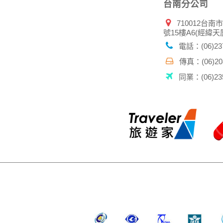
台南分公司
710012台南
號15樓A6(經緯天
電話：(06)237
傳真：(06)208
同業：(06)235