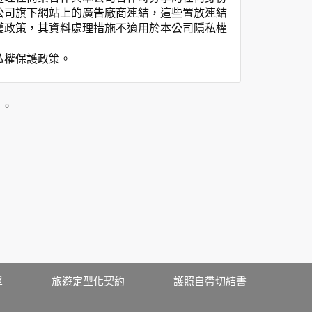
公司旗下網站上的廣告廠商連結，這些置放連結
護政策，其資料處理措施不適用於本公司隱私權
私權保護政策。
」。
用時間等。
覽及點選資料記錄等，做為我們增進網站服務的
供內部研究外，我們會視需要公佈統計數據及說
之其他用途。
站也可以從商業夥伴處取得個人資料。
等相關資料，當您註冊成功，並登入使用我們的
期、性別、行業等相關資料，當您註冊成功，並
、使用時間、使用的瀏覽器、瀏覽及點選資料紀
單
旅遊定型化契約
護照自帶切結書
告知您的個人資料，否則本網站不會也無法將此
您主動提供的個人資訊，這些廣告廠商、或連結