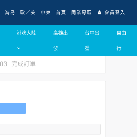
海島
歐／美
中東
首頁
同業專區
會員登入
港澳大陸
高雄出
台中出
自由
發
發
行
03
完成訂單