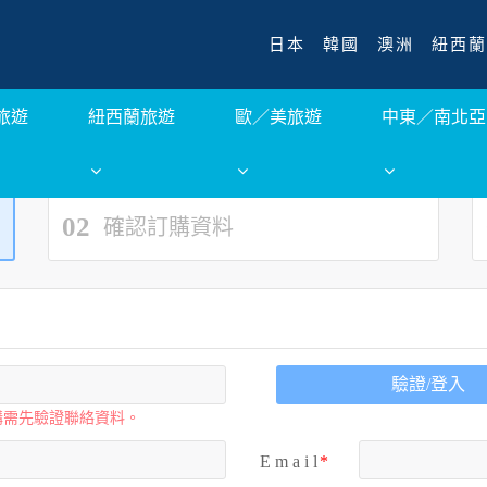
日本
韓國
澳洲
紐西蘭
旅遊
紐西蘭旅遊
歐／美旅遊
中東／南北亞
02
確認訂購資料
驗證/登入
購需先驗證聯絡資料。
E m a i l