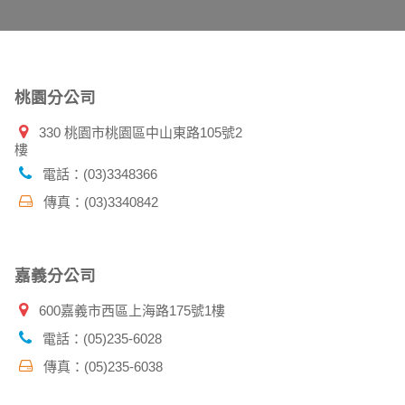
件上註明是由本公司發送，也會在該資料或電子
桃園分公司
330 桃園市桃園區中山東路105號2
樓
特定使用指南。
料時，請務必向警政單位提出告訴，我們將全力
電話：(03)3348366
傳真：(03)3340842
並在您使用完本公司相關企業伙伴網站所提供的
嘉義分公司
600嘉義市西區上海路175號1樓
電話：(05)235-6028
傳真：(05)235-6038