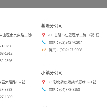
施不適用本網站隱私權保護政策，本公司不負任何連帶責任。
傳送商業性資料或電子郵件給您。本公司除了在該資料或電子郵
郵件的方法及說明。
基隆分公司
資料。
北市中山區南京東路二段8
200 基隆市仁愛區孝二路57號1樓
供您的個人識別資料：
在網站上的行為違反本公司旗下網站的會員條款或產品、服務的
電話：(02)2427-0207
詢其他使用者的帳號資料。若您有相關法律上問題需查閱他人資
1-9798
傳真：(02)2427-0208
助調查及破案！
8-1912
8-2596
帳號、密碼或個人資料，不要將任何資料、密碼提供給任何人。
，以防止他人讀取您的個人資料。
小鎮分公司
帳號進行任何詢問或訂購時，請立即通知本站。
屯區大隆路157號
505彰化縣鹿港鎮郭厝巷32-1號
7-8998
電話：(04)778-8159
7-1399