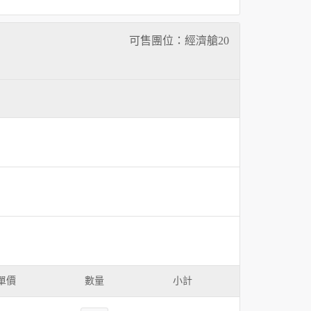
可售團位：經濟艙
20
單價
數量
小計