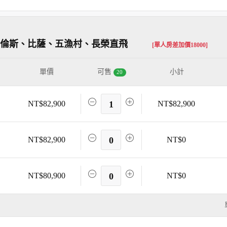
羅倫斯、比薩、五漁村、長榮直飛
[單人房差加價18000]
單價
可售
小計
20
NT$82,900
1
NT$82,900
NT$82,900
0
NT$0
NT$80,900
0
NT$0