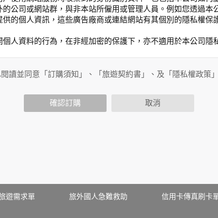
外的公司或網站群，與非本站所僱用或管理人員。例如您透過本
提供的個人資訊，這些廣告廠商或連結網站有其個別的隱私權保
開個人資料的行為，在非經加密的保護下，亦不適用於本公司隱
已閱讀並同意「訂購須知」、「旅遊契約書」、及「隱私權政策
會請您提供相關個人的資料，其範圍如下：
功能時，會保留您所提供的姓名、電子郵件地址、聯絡方式及使
括您使用連線設備的 IP 位址、使用時間、使用的瀏覽器、瀏
確認訂購
取消
。
內容進行統計與分析，分析結果之統計數據或說明文字呈現，除
網站絕不會將您的個人資料揭露予第三人或使用於蒐集目的以外
、服務、活動或贈獎時，本網站會收集您的個人識別資料，本網
、電話、住址、身份證字號、電子郵件、出生日期、性別、行業
站取得您的姓名、電話、住址、身份證字號、電子郵件、出生日
料。
伺服器自行產生的相關記錄，包括您使用連線設備的 IP 位址
旅遊需求單
旅外國人急難救助
信用卡傳真刷卡
示，歸納使用者瀏覽器在本網站內部所瀏覽的網頁，除非您願意
廣告之廠商，或與連結本網站，也可能蒐集您個人的資料。對於