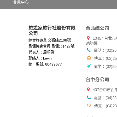
會員中心
網站有其個別的私權保護政策，其資料處理措
本網站將在事前或註冊登錄取得您的同意後，
郵件上提供您能隨時停止接收這些資料或電子
資料使用:
旅遊家旅行社股份有限
台北總公司
本公司不會向任何人出售或出借您的個人識別
公司
10457 台
在以下情況下， 本公司會向其他人士或公司提
綜合旅遊業 交觀綜2198號
8號4樓
1.遵守法令或政府機關的要求；或我們發覺您
品保協會會員 品保北1427號
2.為了保護使用者個人隱私，我們無法為您查
電話：(02)257
代表人：周順禹
配合警政單位調查並提供所有相關資料，以協
聯絡人：kevin
傳真：(02)256
統一編號: 80499677
同業：(02)256
自我保護措施:
請妥善保管您在本公司及相關企業伙伴網站的
服務後，務必記得登出帳戶或關閉網頁瀏覽器
台中分公司
倘若您發現有任何非經授權的第三者使用您的
407台中市西
電話：(04)232
傳真：(04)232