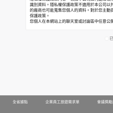
識別資料。隱私權保護政策不適用於本公司以
的廠商也可能蒐集您個人的資料。對於您主動
保護政策。
您個人在本網站上的聊天室或討論區中任意公
資料的蒐集與使用方式:
為了在本網站提供您最佳的互動性服務，可能
本網站在您使用服務信箱、問卷調查等互動性
於一般瀏覽時，伺服器會自行記錄相關行徑，包
參考依據，此記錄為內部應用，決不對外公布
為提供精確的服務，我們會將收集的問卷調查
明文字，但不涉及特定個人之資料。
除非取得您的同意或其他法令之特別規定，本
在您於本網站註冊帳號、使用本網站相關產品
當客戶在本網站註冊時，我們會取得您的姓名
服務後，我們即取得您的資料。註冊時，本網
登入使用我們的服務後，本網站即取得您的資
其他除了上述，會保留您在上網瀏覽或查詢時，
全省據點
企業員工旅遊需求單
會議獎勵
錄等。本網站會對個別連線者的瀏覽器予以標
項記錄和您對應。請您注意，在本網站網刊登