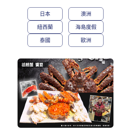
日本
澳洲
紐西蘭
海島度假
泰國
歐洲