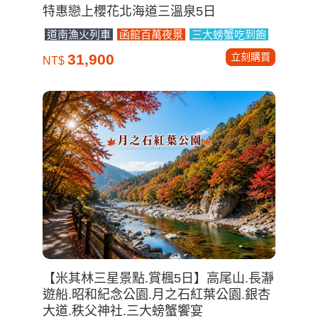
特惠戀上櫻花北海道三溫泉5日
道南漁火列車
函館百萬夜景
三大螃蟹吃到飽
立刻購買
31,900
NT$
【米其林三星景點.賞楓5日】高尾山.長瀞
遊船.昭和紀念公園.月之石紅葉公園.銀杏
大道.秩父神社.三大螃蟹饗宴