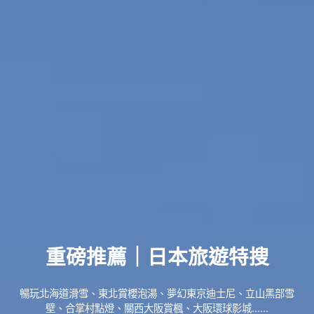
重磅推薦｜日本旅遊特搜
暢玩北海道滑雪、東北賞櫻泡湯、夢幻東京迪士尼、立山黑部雪
壁、合掌村點燈、關西大阪賞楓、大阪環球影城......