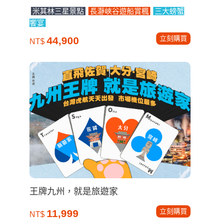
米其林三星景點
長瀞峽谷遊船賞楓
三大螃蟹
饗宴
立刻購買
44,900
NT$
王牌九州，就是旅遊家
立刻購買
11,999
NT$