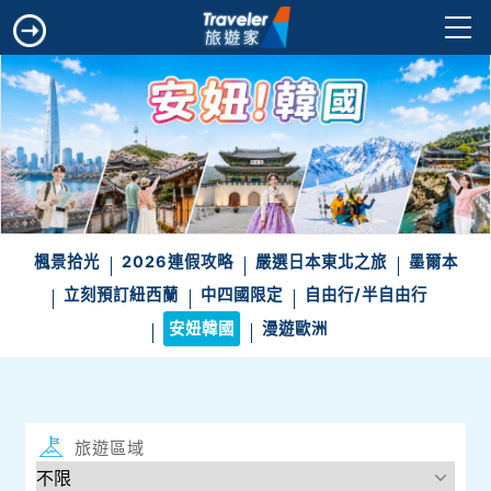
楓景拾光
2026連假攻略
嚴選日本東北之旅
墨爾本
立刻預訂紐西蘭
中四國限定
自由行/半自由行
安妞韓國
漫遊歐洲
旅遊區域