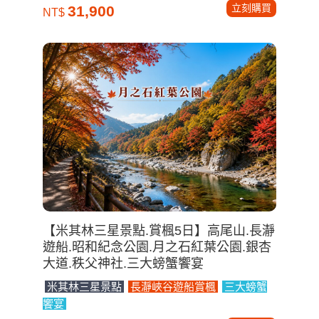
立刻購買
31,900
NT$
【米其林三星景點.賞楓5日】高尾山.長瀞
遊船.昭和紀念公園.月之石紅葉公園.銀杏
大道.秩父神社.三大螃蟹饗宴
米其林三星景點
長瀞峽谷遊船賞楓
三大螃蟹
饗宴