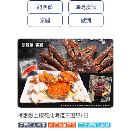
紐西蘭
海島度假
泰國
歐洲
特惠戀上櫻花北海道三溫泉5日
道南漁火列車
函館百萬夜景
三大螃蟹吃到飽