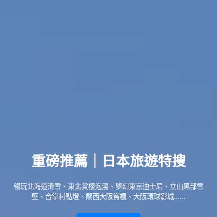
重磅推薦｜日本旅遊特搜
暢玩北海道滑雪、東北賞櫻泡湯、夢幻東京迪士尼、立山黑部雪
壁、合掌村點燈、關西大阪賞楓、大阪環球影城......