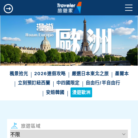
楓景拾光
2026連假攻略
嚴選日本東北之旅
墨爾本
立刻預訂紐西蘭
中四國限定
自由行/半自由行
安妞韓國
漫遊歐洲
旅遊區域