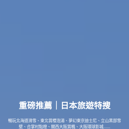
重磅推薦｜日本旅遊特搜
暢玩北海道滑雪、東北賞櫻泡湯、夢幻東京迪士尼、立山黑部雪
壁、合掌村點燈、關西大阪賞楓、大阪環球影城......