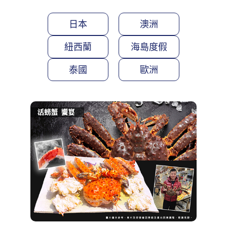
日本
澳洲
紐西蘭
海島度假
泰國
歐洲