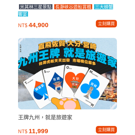
米其林三星景點
長瀞峽谷遊船賞楓
三大螃蟹
饗宴
立刻購買
44,900
NT$
王牌九州，就是旅遊家
立刻購買
11,999
NT$