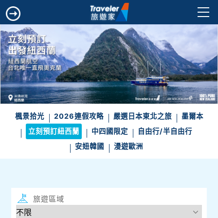
楓景拾光
2026連假攻略
嚴選日本東北之旅
墨爾本
立刻預訂紐西蘭
中四國限定
自由行/半自由行
安妞韓國
漫遊歐洲
旅遊區域