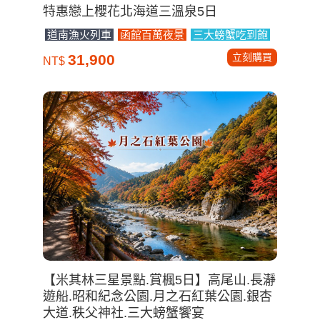
特惠戀上櫻花北海道三溫泉5日
道南漁火列車
函館百萬夜景
三大螃蟹吃到飽
立刻購買
31,900
NT$
【米其林三星景點.賞楓5日】高尾山.長瀞
遊船.昭和紀念公園.月之石紅葉公園.銀杏
大道.秩父神社.三大螃蟹饗宴