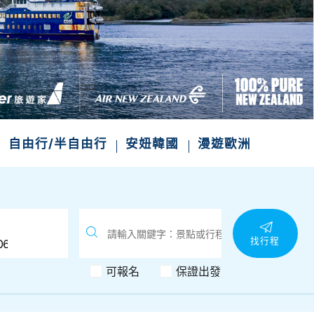
次收藏
自由行/半自由行
安妞韓國
漫遊歐洲
找行程
可報名
保證出發