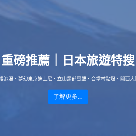
重磅推薦｜日本旅遊特搜
泡湯、夢幻東京迪士尼、立山黑部雪壁、合掌村點燈、關西大阪賞楓
了解更多...