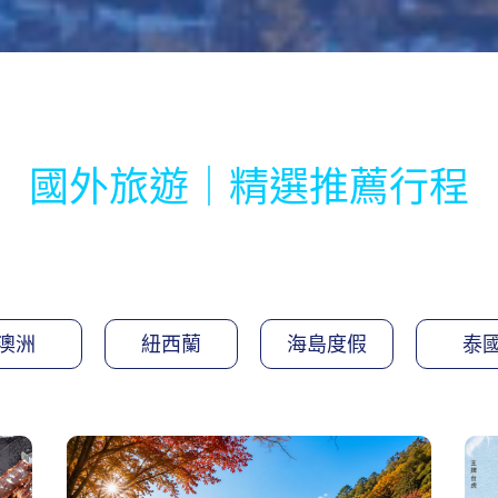
國外旅遊｜精選推薦行程
澳洲
紐西蘭
海島度假
泰