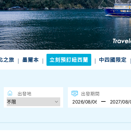
四國絕景．山陰山陽．一次滿足
不一樣的風景 小眾秘境、世界遺產、溫泉美食一
精選航班席次，把握限定出發
北之旅
墨爾本
立刻預訂紐西蘭
中四國限定
出發地
出發期間