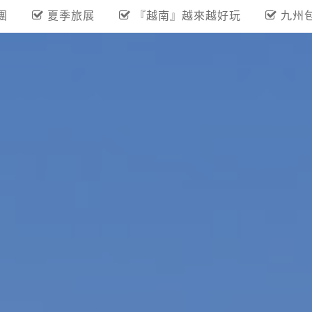
團
夏季旅展
『越南』越來越好玩
九州