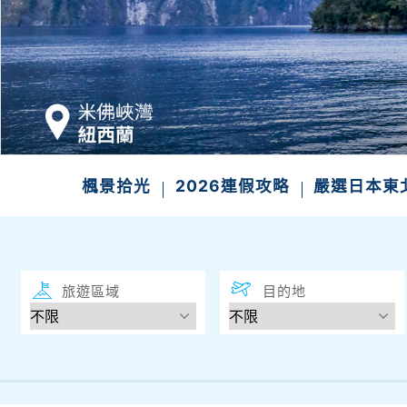
發現
楓景拾光
2026連假攻略
嚴選日本東
旅遊區域
目的地