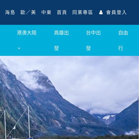
海島
歐／美
中東
首頁
同業專區
會員登入
港澳大陸
高雄出
台中出
自由
發
發
行