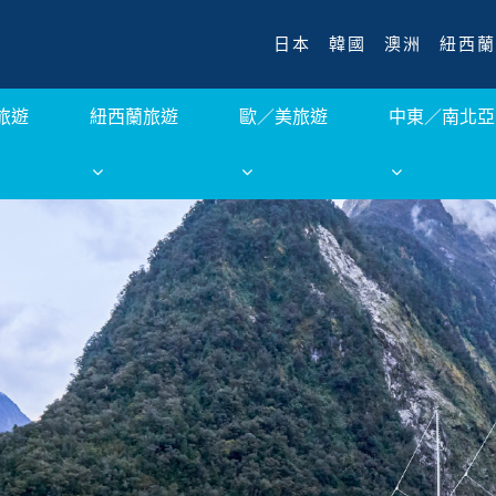
日本
韓國
澳洲
紐西蘭
旅遊
紐西蘭旅遊
歐／美旅遊
中東／南北亞