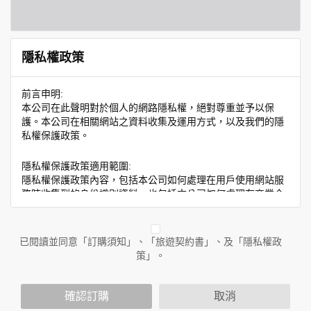
隱私權政策
前言申明:
本公司在此聲明對於個人的網路隱私權，絕對尊重並予以保
護。本公司在相關網站之資料收集及運用方式，以及我們的隱
私權保護政策。
隱私權保護政策適用範圍:
隱私權保護政策內容，包括本公司如何處理在用戶使用網站服
務時收集到的身份識別資料，也包括本公司如何處理在商業合
作與本公司合作時分享的任何身份識別資料。隱私權保護政策
不適用於本公司以外的公司或網站群，與非本站所僱用或管理
人員。例如您透過本公司旗下網站上的廣告廠商連結，這些置
已閱讀並同意「訂購須知」、「旅遊契約書」、及「隱私權政
放連結的廠商也可能蒐集您個人的資料。對於您主動提供的個
策」。
人資訊，這些廣告廠商或連結網站有其個別的隱私權保護政
策，其資料處理措施不適用於本公司隱私權保護政策。
您個人在本網站上的聊天室或討論區中任意公開個人資料的行
確認訂購
取消
為，在非經加密的保護下，亦不適用於本公司隱私權保護政