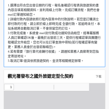
1.選擇出符合您出發日期的行程，報名後確認行程表與旅遊契約書
內容且填寫相關資料，並利用線上付款，完成訂購流程，我們也會
mail訂單通知給您。
2.詳細付款內容請依照行程內容頁中的付款說明。若您是訂購須立
即付款的行程，請立即於線上即時完成 全額付款，若逾時未付，本
站系統將自動取消訂單，不會保留您的訂位。
3.付款完成後，系統會 mail封付款成功通知信函給您，經專屬服務
人員訂單確認OK後，最晚於出發前三天，提供行程確認單與團體行
程確認文件給您，您也可以在訂單查詢中得知(若行程確認單有變
更，業務人員會於出發前聯絡您)。
4.若有需要『旅行業代收轉付收據』，請通知業務人員郵寄到您指
定寄送地址。
5.取消訂單/退貨依照旅遊契約、金流等相關規定辦理。
觀光署發布之國外旅遊定型化契約
下載