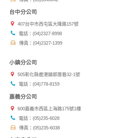
資料：
1.遵守法令或政府機關的要求；或我們發覺您在網站上的行為
台中分公司
違反本公司旗下網站的會員條款或產品、服務的特定使用指
南。
407台中市西屯區大隆路157號
2.為了保護使用者個人隱私，我們無法為您查詢其他使用者的
帳號資料。若您有相關法律上問題需查閱他人資料時，請務必
電話：(04)2327-8998
向警政單位提出告訴，我們將全力配合警政單位調查並提供所
傳真：(04)2327-1399
有相關資料，以協助調查及破案！
自我保護措施:
小鎮分公司
請妥善保管您在本公司及相關企業伙伴網站的帳號、密碼或個
人資料，不要將任何資料、密碼提供給任何人。並在您使用完
505彰化縣鹿港鎮郭厝巷32-1號
本公司相關企業伙伴網站所提供的服務後，務必記得登出帳戶
或關閉網頁瀏覽器，以防止他人讀取您的個人資料。
電話：(04)778-8159
倘若您發現有任何非經授權的第三者使用您的帳號進行任何詢
問或訂購時，請立即通知本站。
嘉義分公司
600嘉義市西區上海路175號1樓
電話：(05)235-6028
傳真：(05)235-6038