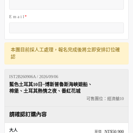
E m a i l
本團目前採人工處理，報名完成後將立即安排訂位確
認
IST2B260906A / 2026/09/06
藍色土耳其10日~博斯普魯斯海峽遊船、
棉堡、土耳其熱情之夜、番紅花城
可售團位：經濟艙
10
請確認訂購內容
大人
NT$50,900