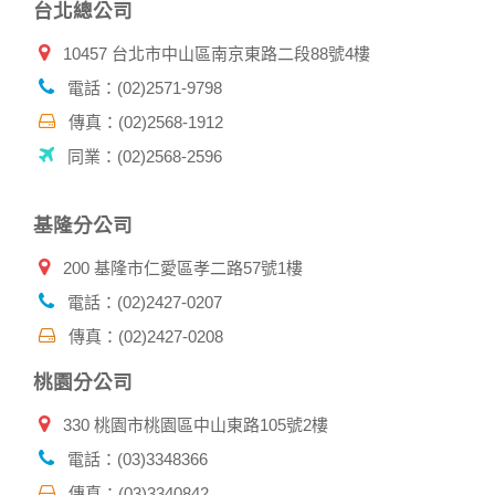
台北總公司
當您註冊成功，並登入使用我們的服務後，我們即取得您的資
料。註冊時，本網站取得您的姓名、電話、住址、身份證字
10457 台北市中山區南京東路二段88號4樓
號、電子郵件、出生日期、性別、行業等相關資料，當您註冊
成功，並登入使用我們的服務後，本網站即取得您的資料。
電話：(02)2571-9798
其他除了上述，會保留您在上網瀏覽或查詢時，伺服器自行產
生的相關記錄，包括您使用連線設備的 IP 位址、使用時間、使
傳真：(02)2568-1912
用的瀏覽器、瀏覽及點選資料紀錄等。本網站會對個別連線者
同業：(02)2568-2596
的瀏覽器予以標示，歸納使用者瀏覽器在本網站內部所瀏覽的
網頁，除非您願意告知您的個人資料，否則本網站不會也無法
將此項記錄和您對應。請您注意，在本網站網刊登廣告之廠
基隆分公司
商，或與連結本網站，也可能蒐集您個人的資料。對於您主動
提供的個人資訊，這些廣告廠商、或連結網站有其個別的私權
200 基隆市仁愛區孝二路57號1樓
保護政策，其資料處理措施不適用本網站隱私權保護政策，本
公司不負任何連帶責任。
電話：(02)2427-0207
本網站將在事前或註冊登錄取得您的同意後，傳送商業性資料
傳真：(02)2427-0208
或電子郵件給您。本公司除了在該資料或電子郵件上註明是由
本公司發送，也會在該資料或電子郵件上提供您能隨時停止接
桃園分公司
收這些資料或電子郵件的方法及說明。
330 桃園市桃園區中山東路105號2樓
資料使用:
本公司不會向任何人出售或出借您的個人識別資料。
電話：(03)3348366
在以下情況下， 本公司會向其他人士或公司提供您的個人識別
傳真：(03)3340842