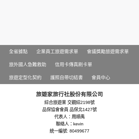
策。
資料的蒐集與使用方式:
為了在本網站提供您最佳的互動性服務，可能會請您提供相關
個人的資料，其範圍如下：
本網站在您使用服務信箱、問卷調查等互動性功能時，會保留
您所提供的姓名、電子郵件地址、聯絡方式及使用時間等。
於一般瀏覽時，伺服器會自行記錄相關行徑，包括您使用連線
全省據點
企業員工旅遊需求單
會議獎勵旅遊需求單
設備的 IP 位址、使用時間、使用的瀏覽器、瀏覽及點選資料記
錄等，做為我們增進網站服務的參考依據，此記錄為內部應
旅外國人急難救助
信用卡傳真刷卡單
用，決不對外公布。
為提供精確的服務，我們會將收集的問卷調查內容進行統計與
旅遊定型化契約
護照自帶切結書
會員中心
分析，分析結果之統計數據或說明文字呈現，除供內部研究
外，我們會視需要公佈統計數據及說明文字，但不涉及特定個
人之資料。
旅遊家旅行社股份有限公司
除非取得您的同意或其他法令之特別規定，本網站絕不會將您
綜合旅遊業 交觀綜2198號
的個人資料揭露予第三人或使用於蒐集目的以外之其他用途。
品保協會會員 品保北1427號
在您於本網站註冊帳號、使用本網站相關產品、服務、活動或
贈獎時，本網站會收集您的個人識別資料，本網站也可以從商
代表人：周順禹
業夥伴處取得個人資料。
聯絡人：kevin
當客戶在本網站註冊時，我們會取得您的姓名、電話、住址、
統一編號: 80499677
身份證字號、電子郵件、出生日期、性別、行業等相關資料，