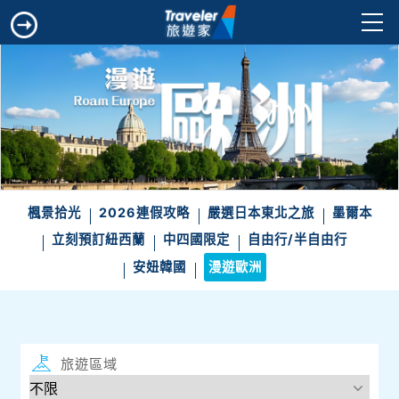
楓景拾光
2026連假攻略
嚴選日本東北之旅
墨爾本
立刻預訂紐西蘭
中四國限定
自由行/半自由行
安妞韓國
漫遊歐洲
旅遊區域