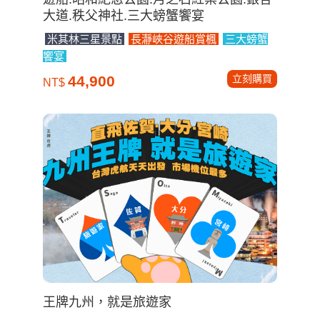
大道.秩父神社.三大螃蟹饗宴
米其林三星景點
長瀞峽谷遊船賞楓
三大螃蟹
饗宴
立刻購買
44,900
NT$
王牌九州，就是旅遊家