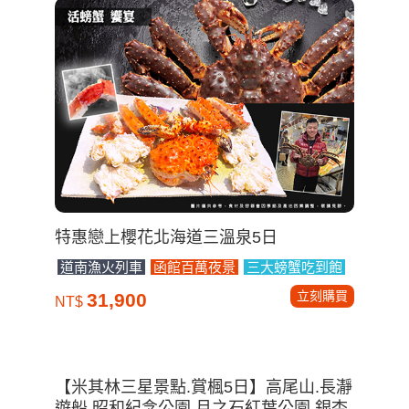
特惠戀上櫻花北海道三溫泉5日
道南漁火列車
函館百萬夜景
三大螃蟹吃到飽
立刻購買
31,900
NT$
【米其林三星景點.賞楓5日】高尾山.長瀞
遊船.昭和紀念公園.月之石紅葉公園.銀杏