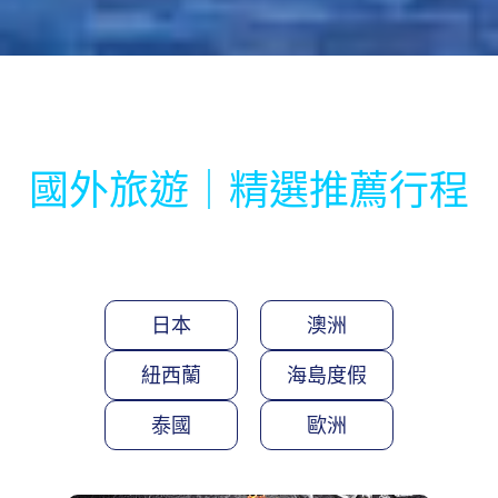
國外旅遊｜精選推薦行程
日本
澳洲
紐西蘭
海島度假
泰國
歐洲