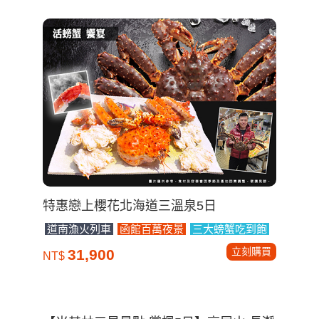
特惠戀上櫻花北海道三溫泉5日
道南漁火列車
函館百萬夜景
三大螃蟹吃到飽
立刻購買
31,900
NT$