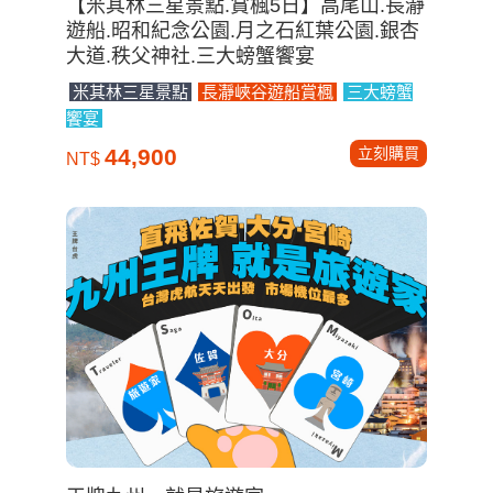
【米其林三星景點.賞楓5日】高尾山.長瀞
遊船.昭和紀念公園.月之石紅葉公園.銀杏
大道.秩父神社.三大螃蟹饗宴
米其林三星景點
長瀞峽谷遊船賞楓
三大螃蟹
饗宴
立刻購買
44,900
NT$