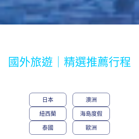
國外旅遊｜精選推薦行程
日本
澳洲
紐西蘭
海島度假
泰國
歐洲