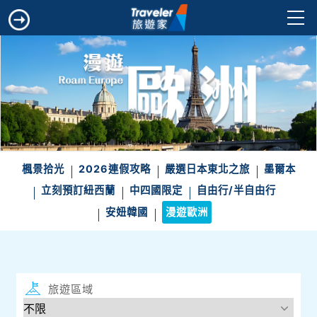
楓景拾光
2026連假攻略
嚴選日本東北之旅
墨爾本
立刻預訂紐西蘭
中四國限定
自由行/半自由行
安妞韓國
漫遊歐洲
旅遊區域