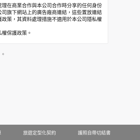
處理在商業合作與本公司合作時分享的任何身份
公司旗下網站上的廣告廠商連結，這些置放連結
護政策，其資料處理措施不適用於本公司隱私權
私權保護政策。
」。
用時間等。
覽及點選資料記錄等，做為我們增進網站服務的
供內部研究外，我們會視需要公佈統計數據及說
之其他用途。
站也可以從商業夥伴處取得個人資料。
等相關資料，當您註冊成功，並登入使用我們的
期、性別、行業等相關資料，當您註冊成功，並
、使用時間、使用的瀏覽器、瀏覽及點選資料紀
單
旅遊定型化契約
護照自帶切結書
告知您的個人資料，否則本網站不會也無法將此