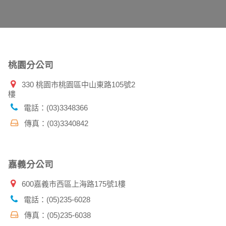
您主動提供的個人資訊，這些廣告廠商、或連結
件上註明是由本公司發送，也會在該資料或電子
桃園分公司
330 桃園市桃園區中山東路105號2
樓
特定使用指南。
料時，請務必向警政單位提出告訴，我們將全力
電話：(03)3348366
傳真：(03)3340842
並在您使用完本公司相關企業伙伴網站所提供的
嘉義分公司
600嘉義市西區上海路175號1樓
電話：(05)235-6028
傳真：(05)235-6038