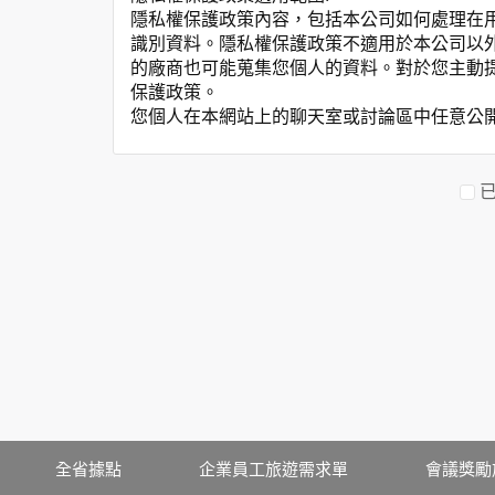
隱私權保護政策內容，包括本公司如何處理在
識別資料。隱私權保護政策不適用於本公司以
的廠商也可能蒐集您個人的資料。對於您主動
保護政策。
您個人在本網站上的聊天室或討論區中任意公
資料的蒐集與使用方式:
為了在本網站提供您最佳的互動性服務，可能
本網站在您使用服務信箱、問卷調查等互動性
於一般瀏覽時，伺服器會自行記錄相關行徑，包
參考依據，此記錄為內部應用，決不對外公布
為提供精確的服務，我們會將收集的問卷調查
明文字，但不涉及特定個人之資料。
除非取得您的同意或其他法令之特別規定，本
在您於本網站註冊帳號、使用本網站相關產品
當客戶在本網站註冊時，我們會取得您的姓名
服務後，我們即取得您的資料。註冊時，本網
登入使用我們的服務後，本網站即取得您的資
其他除了上述，會保留您在上網瀏覽或查詢時，
全省據點
企業員工旅遊需求單
會議獎勵
錄等。本網站會對個別連線者的瀏覽器予以標