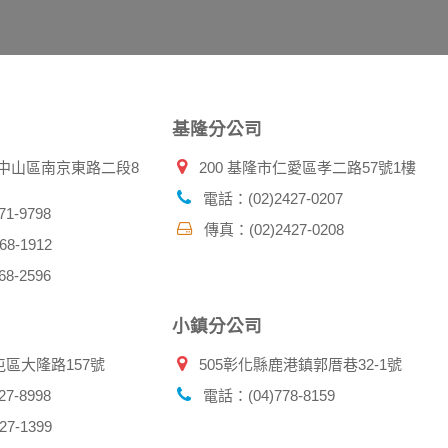
廣告之廠商，或與連結本網站，也可能蒐集您個人的資料。對於
施不適用本網站隱私權保護政策，本公司不負任何連帶責任。
傳送商業性資料或電子郵件給您。本公司除了在該資料或電子郵
郵件的方法及說明。
基隆分公司
資料。
北市中山區南京東路二段8
200 基隆市仁愛區孝二路57號1樓
供您的個人識別資料：
在網站上的行為違反本公司旗下網站的會員條款或產品、服務的
電話：(02)2427-0207
詢其他使用者的帳號資料。若您有相關法律上問題需查閱他人資
1-9798
傳真：(02)2427-0208
助調查及破案！
8-1912
8-2596
帳號、密碼或個人資料，不要將任何資料、密碼提供給任何人。
，以防止他人讀取您的個人資料。
小鎮分公司
帳號進行任何詢問或訂購時，請立即通知本站。
屯區大隆路157號
505彰化縣鹿港鎮郭厝巷32-1號
7-8998
電話：(04)778-8159
7-1399