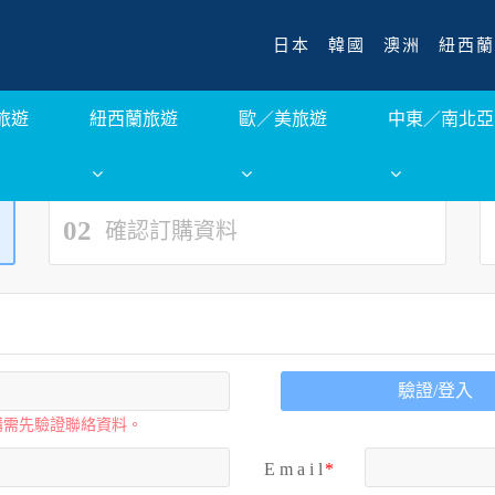
日本
韓國
澳洲
紐西蘭
旅遊
紐西蘭旅遊
歐／美旅遊
中東／南北亞
02
確認訂購資料
驗證/登入
購需先驗證聯絡資料。
E m a i l