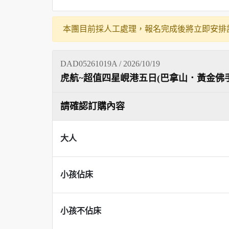
本團目前採人工處理，報名完成後將立即安排
DAD05261019A / 2026/10/19
虎航~超值四星峴港五日(巴拿山．黃金佛
請確認訂購內容
大人
小孩佔床
小孩不佔床