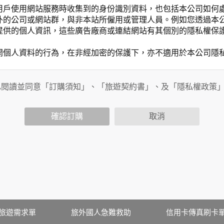
用戶使用網站服務時收集到的身份識別資料，也包括本公司如何
外的公司或網站群，與非本站所僱用或管理人員。例如您透過本
提供的個人資訊，這些廣告廠商或連結網站有其個別的隱私權保
開個人資料的行為，在非經加密的保護下，亦不適用於本公司隱
已閱讀並同意「訂購須知」、「旅遊契約書」、及「隱私權政策
會請您提供相關個人的資料，其範圍如下：
功能時，會保留您所提供的姓名、電子郵件地址、聯絡方式及使
括您使用連線設備的 IP 位址、使用時間、使用的瀏覽器、瀏
確認訂購
取消
。
內容進行統計與分析，分析結果之統計數據或說明文字呈現，除
網站絕不會將您的個人資料揭露予第三人或使用於蒐集目的以外
、服務、活動或贈獎時，本網站會收集您的個人識別資料，本網
、電話、住址、身份證字號、電子郵件、出生日期、性別、行業
站取得您的姓名、電話、住址、身份證字號、電子郵件、出生日
料。
伺服器自行產生的相關記錄，包括您使用連線設備的 IP 位址
旅遊需求單
旅外國人急難救助
信用卡傳真刷卡
示，歸納使用者瀏覽器在本網站內部所瀏覽的網頁，除非您願意