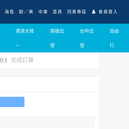
海島
歐／美
中東
首頁
同業專區
會員登入
港澳大陸
高雄出
台中出
自由
發
發
行
03
完成訂單