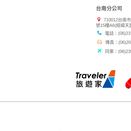
台南分公司
710012台南
號15樓A6(經緯天
電話：(06)237
傳真：(06)208
同業：(06)235