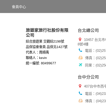
項記錄和您對應。請您注意，在本網站網刊登
會員中心
網站有其個別的私權保護政策，其資料處理措
本網站將在事前或註冊登錄取得您的同意後，
郵件上提供您能隨時停止接收這些資料或電子
資料使用:
旅遊家旅行社股份有限
台北總公司
本公司不會向任何人出售或出借您的個人識別
公司
10457 台
在以下情況下， 本公司會向其他人士或公司提
綜合旅遊業 交觀綜2198號
8號4樓
1.遵守法令或政府機關的要求；或我們發覺您
品保協會會員 品保北1427號
2.為了保護使用者個人隱私，我們無法為您查
電話：(02)257
代表人：周順禹
配合警政單位調查並提供所有相關資料，以協
聯絡人：kevin
傳真：(02)256
統一編號: 80499677
同業：(02)256
自我保護措施:
請妥善保管您在本公司及相關企業伙伴網站的
服務後，務必記得登出帳戶或關閉網頁瀏覽器
台中分公司
倘若您發現有任何非經授權的第三者使用您的
407台中市西
電話：(04)232
傳真：(04)232