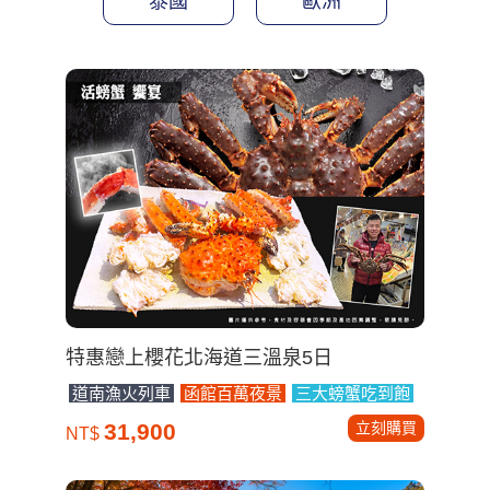
泰國
歐洲
特惠戀上櫻花北海道三溫泉5日
道南漁火列車
函館百萬夜景
三大螃蟹吃到飽
立刻購買
31,900
NT$