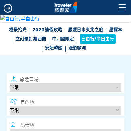
楓景拾光
2026連假攻略
嚴選日本東北之旅
墨爾本
立刻預訂紐西蘭
中四國限定
自由行/半自由行
安妞韓國
漫遊歐洲
旅遊區域
目的地
出發地