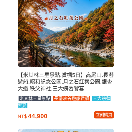
【米其林三星景點.賞楓5日】高尾山.長瀞
遊船.昭和紀念公園.月之石紅葉公園.銀杏
大道.秩父神社.三大螃蟹饗宴
米其林三星景點
長瀞峽谷遊船賞楓
三大螃蟹
饗宴
立刻購買
44,900
NT$