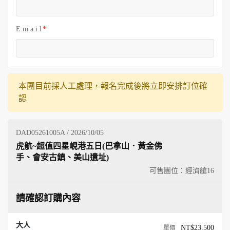
E m a i l
本團目前採人工處理，報名完成後將立即安排訂位確
認
DAD05261005A / 2026/10/05
虎航~超值四星峴港五日(巴拿山．黃金佛
手、會安古鎮、美山遺址)
可售團位：經濟艙
16
請確認訂購內容
大人
NT$23,500