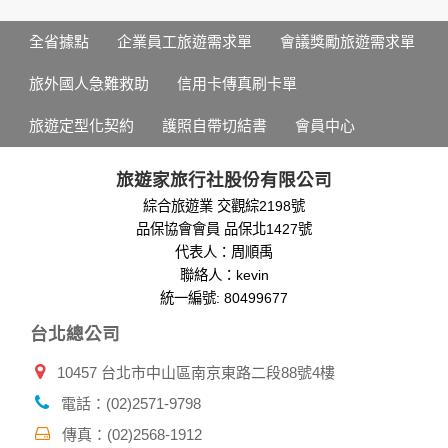
您所提供的姓名、電子郵件地址、聯絡方式及使用時間等。
於一般瀏覽時，伺服器會自行記錄相關行徑，包括您使用連線
全省據點
企業員工旅遊需求單
會議獎勵旅遊需求單
設備的 IP 位址、使用時間、使用的瀏覽器、瀏覽及點選資料記
錄等，做為我們增進網站服務的參考依據，此記錄為內部應
旅外國人急難救助
信用卡傳真刷卡單
用，決不對外公布。
為提供精確的服務，我們會將收集的問卷調查內容進行統計與
旅遊定型化契約
護照自帶切結書
會員中心
分析，分析結果之統計數據或說明文字呈現，除供內部研究
外，我們會視需要公佈統計數據及說明文字，但不涉及特定個
人之資料。
旅遊家旅行社股份有限公司
除非取得您的同意或其他法令之特別規定，本網站絕不會將您
綜合旅遊業 交觀綜2198號
的個人資料揭露予第三人或使用於蒐集目的以外之其他用途。
品保協會會員 品保北1427號
在您於本網站註冊帳號、使用本網站相關產品、服務、活動或
贈獎時，本網站會收集您的個人識別資料，本網站也可以從商
代表人：周順禹
業夥伴處取得個人資料。
聯絡人：kevin
當客戶在本網站註冊時，我們會取得您的姓名、電話、住址、
統一編號: 80499677
身份證字號、電子郵件、出生日期、性別、行業等相關資料，
台北總公司
當您註冊成功，並登入使用我們的服務後，我們即取得您的資
料。註冊時，本網站取得您的姓名、電話、住址、身份證字
10457 台北市中山區南京東路二段88號4樓
號、電子郵件、出生日期、性別、行業等相關資料，當您註冊
成功，並登入使用我們的服務後，本網站即取得您的資料。
電話：(02)2571-9798
其他除了上述，會保留您在上網瀏覽或查詢時，伺服器自行產
生的相關記錄，包括您使用連線設備的 IP 位址、使用時間、使
傳真：(02)2568-1912