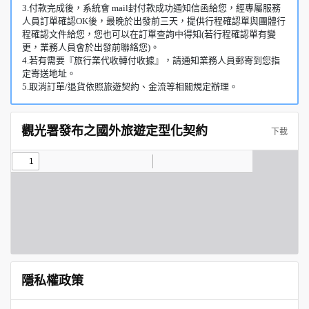
3.付款完成後，系統會 mail封付款成功通知信函給您，經專屬服務
人員訂單確認OK後，最晚於出發前三天，提供行程確認單與團體行
程確認文件給您，您也可以在訂單查詢中得知(若行程確認單有變
更，業務人員會於出發前聯絡您)。
4.若有需要『旅行業代收轉付收據』，請通知業務人員郵寄到您指
定寄送地址。
5.取消訂單/退貨依照旅遊契約、金流等相關規定辦理。
觀光署發布之國外旅遊定型化契約
下載
隱私權政策