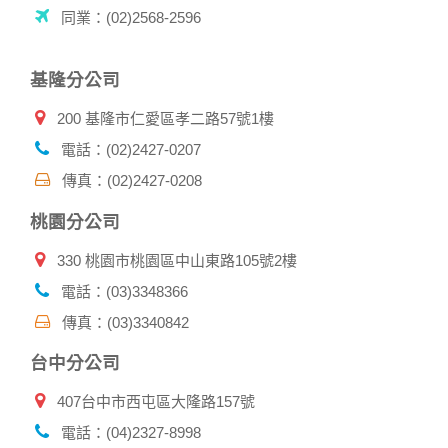
用的瀏覽器、瀏覽及點選資料紀錄等。本網站會對個別連線者
同業：(02)2568-2596
的瀏覽器予以標示，歸納使用者瀏覽器在本網站內部所瀏覽的
網頁，除非您願意告知您的個人資料，否則本網站不會也無法
將此項記錄和您對應。請您注意，在本網站網刊登廣告之廠
基隆分公司
商，或與連結本網站，也可能蒐集您個人的資料。對於您主動
提供的個人資訊，這些廣告廠商、或連結網站有其個別的私權
200 基隆市仁愛區孝二路57號1樓
保護政策，其資料處理措施不適用本網站隱私權保護政策，本
公司不負任何連帶責任。
電話：(02)2427-0207
本網站將在事前或註冊登錄取得您的同意後，傳送商業性資料
傳真：(02)2427-0208
或電子郵件給您。本公司除了在該資料或電子郵件上註明是由
本公司發送，也會在該資料或電子郵件上提供您能隨時停止接
桃園分公司
收這些資料或電子郵件的方法及說明。
330 桃園市桃園區中山東路105號2樓
資料使用:
本公司不會向任何人出售或出借您的個人識別資料。
電話：(03)3348366
在以下情況下， 本公司會向其他人士或公司提供您的個人識別
傳真：(03)3340842
資料：
1.遵守法令或政府機關的要求；或我們發覺您在網站上的行為
台中分公司
違反本公司旗下網站的會員條款或產品、服務的特定使用指
南。
407台中市西屯區大隆路157號
2.為了保護使用者個人隱私，我們無法為您查詢其他使用者的
帳號資料。若您有相關法律上問題需查閱他人資料時，請務必
電話：(04)2327-8998
向警政單位提出告訴，我們將全力配合警政單位調查並提供所