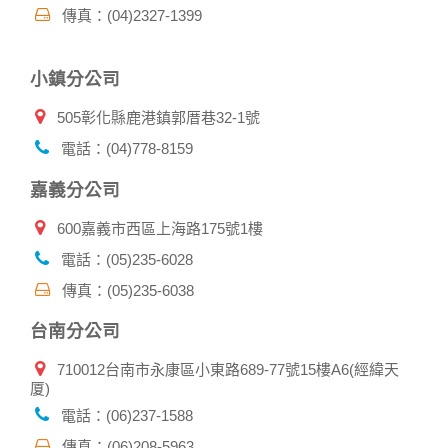
傳真：(04)2327-1399
有相關資料，以協助調查及破案！
自我保護措施:
小鎮分公司
請妥善保管您在本公司及相關企業伙伴網站的帳號、密碼或個
人資料，不要將任何資料、密碼提供給任何人。並在您使用完
505彰化縣鹿港鎮郭厝巷32-1號
本公司相關企業伙伴網站所提供的服務後，務必記得登出帳戶
或關閉網頁瀏覽器，以防止他人讀取您的個人資料。
電話：(04)778-8159
倘若您發現有任何非經授權的第三者使用您的帳號進行任何詢
問或訂購時，請立即通知本站。
嘉義分公司
600嘉義市西區上海路175號1樓
電話：(05)235-6028
傳真：(05)235-6038
台南分公司
710012台南市永康區小東路689-77號15樓A6(經緯天
厦)
電話：(06)237-1588
傳真：(06)208-5963