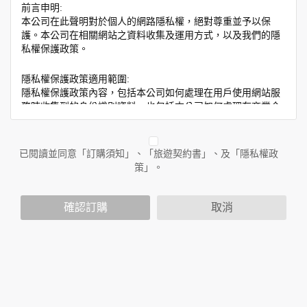
前言申明:
本公司在此聲明對於個人的網路隱私權，絕對尊重並予以保
護。本公司在相關網站之資料收集及運用方式，以及我們的隱
私權保護政策。
隱私權保護政策適用範圍:
隱私權保護政策內容，包括本公司如何處理在用戶使用網站服
務時收集到的身份識別資料，也包括本公司如何處理在商業合
作與本公司合作時分享的任何身份識別資料。隱私權保護政策
不適用於本公司以外的公司或網站群，與非本站所僱用或管理
人員。例如您透過本公司旗下網站上的廣告廠商連結，這些置
已閱讀並同意「訂購須知」、「旅遊契約書」、及「隱私權政
放連結的廠商也可能蒐集您個人的資料。對於您主動提供的個
策」。
人資訊，這些廣告廠商或連結網站有其個別的隱私權保護政
策，其資料處理措施不適用於本公司隱私權保護政策。
您個人在本網站上的聊天室或討論區中任意公開個人資料的行
確認訂購
取消
為，在非經加密的保護下，亦不適用於本公司隱私權保護政
策。
資料的蒐集與使用方式:
為了在本網站提供您最佳的互動性服務，可能會請您提供相關
個人的資料，其範圍如下：
本網站在您使用服務信箱、問卷調查等互動性功能時，會保留