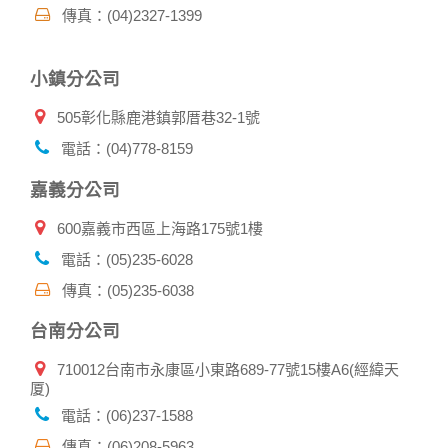
傳真：(04)2327-1399
有相關資料，以協助調查及破案！
自我保護措施:
小鎮分公司
請妥善保管您在本公司及相關企業伙伴網站的帳號、密碼或個
人資料，不要將任何資料、密碼提供給任何人。並在您使用完
505彰化縣鹿港鎮郭厝巷32-1號
本公司相關企業伙伴網站所提供的服務後，務必記得登出帳戶
或關閉網頁瀏覽器，以防止他人讀取您的個人資料。
電話：(04)778-8159
倘若您發現有任何非經授權的第三者使用您的帳號進行任何詢
問或訂購時，請立即通知本站。
嘉義分公司
600嘉義市西區上海路175號1樓
電話：(05)235-6028
傳真：(05)235-6038
台南分公司
710012台南市永康區小東路689-77號15樓A6(經緯天
厦)
電話：(06)237-1588
傳真：(06)208-5963