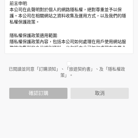
前言申明:
本公司在此聲明對於個人的網路隱私權，絕對尊重並予以保
護。本公司在相關網站之資料收集及運用方式，以及我們的隱
私權保護政策。
隱私權保護政策適用範圍:
隱私權保護政策內容，包括本公司如何處理在用戶使用網站服
務時收集到的身份識別資料，也包括本公司如何處理在商業合
作與本公司合作時分享的任何身份識別資料。隱私權保護政策
不適用於本公司以外的公司或網站群，與非本站所僱用或管理
人員。例如您透過本公司旗下網站上的廣告廠商連結，這些置
已閱讀並同意「訂購須知」、「旅遊契約書」、及「隱私權政
放連結的廠商也可能蒐集您個人的資料。對於您主動提供的個
策」。
人資訊，這些廣告廠商或連結網站有其個別的隱私權保護政
策，其資料處理措施不適用於本公司隱私權保護政策。
您個人在本網站上的聊天室或討論區中任意公開個人資料的行
確認訂購
取消
為，在非經加密的保護下，亦不適用於本公司隱私權保護政
策。
資料的蒐集與使用方式:
為了在本網站提供您最佳的互動性服務，可能會請您提供相關
個人的資料，其範圍如下：
本網站在您使用服務信箱、問卷調查等互動性功能時，會保留