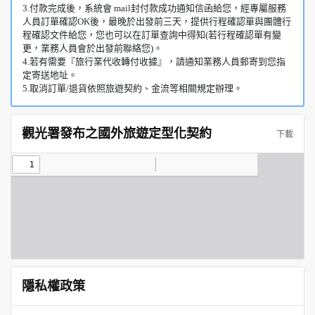
3.付款完成後，系統會 mail封付款成功通知信函給您，經專屬服務
人員訂單確認OK後，最晚於出發前三天，提供行程確認單與團體行
程確認文件給您，您也可以在訂單查詢中得知(若行程確認單有變
更，業務人員會於出發前聯絡您)。
4.若有需要『旅行業代收轉付收據』，請通知業務人員郵寄到您指
定寄送地址。
5.取消訂單/退貨依照旅遊契約、金流等相關規定辦理。
觀光署發布之國外旅遊定型化契約
下載
隱私權政策