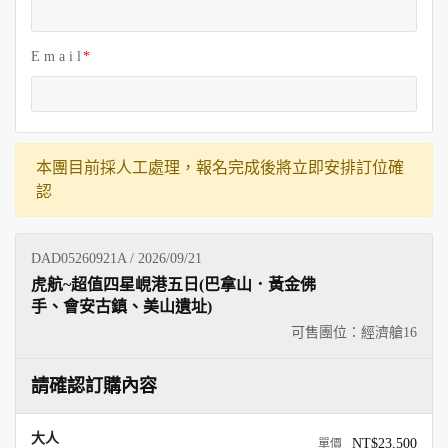
E m a i l
本團目前採人工處理，報名完成後將立即安排訂位確
認
DAD05260921A / 2026/09/21
虎航~超值四星峴港五日(巴拿山．黃金佛
手、會安古鎮、美山遺址)
可售團位：經濟艙
16
請確認訂購內容
大人
NT$23,500