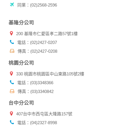
用的瀏覽器、瀏覽及點選資料紀錄等。本網站會對個別連線者
同業：(02)2568-2596
的瀏覽器予以標示，歸納使用者瀏覽器在本網站內部所瀏覽的
網頁，除非您願意告知您的個人資料，否則本網站不會也無法
將此項記錄和您對應。請您注意，在本網站網刊登廣告之廠
基隆分公司
商，或與連結本網站，也可能蒐集您個人的資料。對於您主動
提供的個人資訊，這些廣告廠商、或連結網站有其個別的私權
200 基隆市仁愛區孝二路57號1樓
保護政策，其資料處理措施不適用本網站隱私權保護政策，本
公司不負任何連帶責任。
電話：(02)2427-0207
本網站將在事前或註冊登錄取得您的同意後，傳送商業性資料
傳真：(02)2427-0208
或電子郵件給您。本公司除了在該資料或電子郵件上註明是由
本公司發送，也會在該資料或電子郵件上提供您能隨時停止接
桃園分公司
收這些資料或電子郵件的方法及說明。
330 桃園市桃園區中山東路105號2樓
資料使用:
本公司不會向任何人出售或出借您的個人識別資料。
電話：(03)3348366
在以下情況下， 本公司會向其他人士或公司提供您的個人識別
傳真：(03)3340842
資料：
1.遵守法令或政府機關的要求；或我們發覺您在網站上的行為
台中分公司
違反本公司旗下網站的會員條款或產品、服務的特定使用指
南。
407台中市西屯區大隆路157號
2.為了保護使用者個人隱私，我們無法為您查詢其他使用者的
帳號資料。若您有相關法律上問題需查閱他人資料時，請務必
電話：(04)2327-8998
向警政單位提出告訴，我們將全力配合警政單位調查並提供所