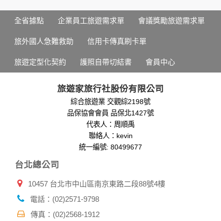
您所提供的姓名、電子郵件地址、聯絡方式及使用時間等。
於一般瀏覽時，伺服器會自行記錄相關行徑，包括您使用連線
全省據點
企業員工旅遊需求單
會議獎勵旅遊需求單
設備的 IP 位址、使用時間、使用的瀏覽器、瀏覽及點選資料記
錄等，做為我們增進網站服務的參考依據，此記錄為內部應
旅外國人急難救助
信用卡傳真刷卡單
用，決不對外公布。
為提供精確的服務，我們會將收集的問卷調查內容進行統計與
旅遊定型化契約
護照自帶切結書
會員中心
分析，分析結果之統計數據或說明文字呈現，除供內部研究
外，我們會視需要公佈統計數據及說明文字，但不涉及特定個
人之資料。
旅遊家旅行社股份有限公司
除非取得您的同意或其他法令之特別規定，本網站絕不會將您
綜合旅遊業 交觀綜2198號
的個人資料揭露予第三人或使用於蒐集目的以外之其他用途。
品保協會會員 品保北1427號
在您於本網站註冊帳號、使用本網站相關產品、服務、活動或
贈獎時，本網站會收集您的個人識別資料，本網站也可以從商
代表人：周順禹
業夥伴處取得個人資料。
聯絡人：kevin
當客戶在本網站註冊時，我們會取得您的姓名、電話、住址、
統一編號: 80499677
身份證字號、電子郵件、出生日期、性別、行業等相關資料，
台北總公司
當您註冊成功，並登入使用我們的服務後，我們即取得您的資
料。註冊時，本網站取得您的姓名、電話、住址、身份證字
10457 台北市中山區南京東路二段88號4樓
號、電子郵件、出生日期、性別、行業等相關資料，當您註冊
成功，並登入使用我們的服務後，本網站即取得您的資料。
電話：(02)2571-9798
其他除了上述，會保留您在上網瀏覽或查詢時，伺服器自行產
生的相關記錄，包括您使用連線設備的 IP 位址、使用時間、使
傳真：(02)2568-1912