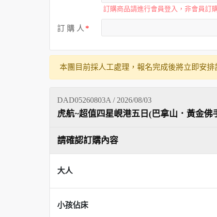
訂購商品請進行會員登入，非會員訂
訂 購 人
本團目前採人工處理，報名完成後將立即安排
DAD05260803A / 2026/08/03
虎航~超值四星峴港五日(巴拿山．黃金佛
請確認訂購內容
大人
小孩佔床