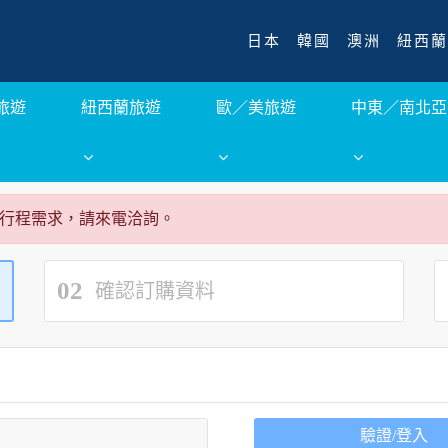
日本
韓國
澳洲
紐西蘭
旅遊
紐西蘭旅遊
歐／美旅遊
中東／南北亞
行程需求，請來電洽詢。
02
確認訂購資料
驗證/登入