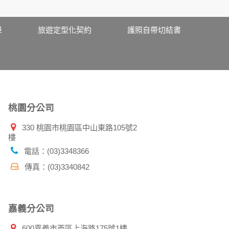
期、性別、行業等相關資料，當您註冊成功，並
、使用時間、使用的瀏覽器、瀏覽及點選資料紀
單
旅遊定型化契約
護照自帶切結書
告知您的個人資料，否則本網站不會也無法將此
您主動提供的個人資訊，這些廣告廠商、或連結
件上註明是由本公司發送，也會在該資料或電子
桃園分公司
330 桃園市桃園區中山東路105號2
樓
特定使用指南。
料時，請務必向警政單位提出告訴，我們將全力
電話：(03)3348366
傳真：(03)3340842
並在您使用完本公司相關企業伙伴網站所提供的
嘉義分公司
600嘉義市西區上海路175號1樓