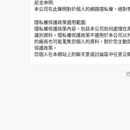
前言申明:
本公司在此聲明對於個人的網路隱私權，絕對
隱私權保護政策適用範圍:
隱私權保護政策內容，包括本公司如何處理在
識別資料。隱私權保護政策不適用於本公司以
的廠商也可能蒐集您個人的資料。對於您主動
保護政策。
您個人在本網站上的聊天室或討論區中任意公
資料的蒐集與使用方式:
為了在本網站提供您最佳的互動性服務，可能
本網站在您使用服務信箱、問卷調查等互動性
於一般瀏覽時，伺服器會自行記錄相關行徑，包
參考依據，此記錄為內部應用，決不對外公布
為提供精確的服務，我們會將收集的問卷調查
明文字，但不涉及特定個人之資料。
除非取得您的同意或其他法令之特別規定，本
在您於本網站註冊帳號、使用本網站相關產品
當客戶在本網站註冊時，我們會取得您的姓名