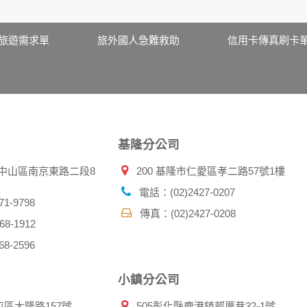
站取得您的姓名、電話、住址、身份證字號、電子郵件、出生日
料。
伺服器自行產生的相關記錄，包括您使用連線設備的 IP 位址
旅遊需求單
旅外國人急難救助
信用卡傳真刷卡
示，歸納使用者瀏覽器在本網站內部所瀏覽的網頁，除非您願意
廣告之廠商，或與連結本網站，也可能蒐集您個人的資料。對於
施不適用本網站隱私權保護政策，本公司不負任何連帶責任。
傳送商業性資料或電子郵件給您。本公司除了在該資料或電子郵
郵件的方法及說明。
基隆分公司
資料。
北市中山區南京東路二段8
200 基隆市仁愛區孝二路57號1樓
供您的個人識別資料：
在網站上的行為違反本公司旗下網站的會員條款或產品、服務的
電話：(02)2427-0207
詢其他使用者的帳號資料。若您有相關法律上問題需查閱他人資
1-9798
傳真：(02)2427-0208
助調查及破案！
8-1912
8-2596
帳號、密碼或個人資料，不要將任何資料、密碼提供給任何人。
，以防止他人讀取您的個人資料。
小鎮分公司
帳號進行任何詢問或訂購時，請立即通知本站。
屯區大隆路157號
505彰化縣鹿港鎮郭厝巷32-1號