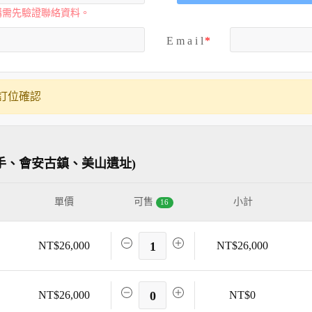
購需先驗證聯絡資料。
E m a i l
訂位確認
手、會安古鎮、美山遺址)
單價
可售
小計
16
NT$26,000
1
NT$26,000
NT$26,000
0
NT$0