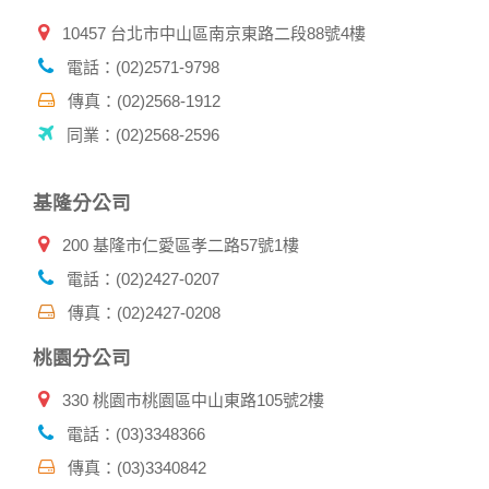
料。註冊時，本網站取得您的姓名、電話、住址、身份證字
10457 台北市中山區南京東路二段88號4樓
號、電子郵件、出生日期、性別、行業等相關資料，當您註冊
成功，並登入使用我們的服務後，本網站即取得您的資料。
電話：(02)2571-9798
其他除了上述，會保留您在上網瀏覽或查詢時，伺服器自行產
生的相關記錄，包括您使用連線設備的 IP 位址、使用時間、使
傳真：(02)2568-1912
用的瀏覽器、瀏覽及點選資料紀錄等。本網站會對個別連線者
同業：(02)2568-2596
的瀏覽器予以標示，歸納使用者瀏覽器在本網站內部所瀏覽的
網頁，除非您願意告知您的個人資料，否則本網站不會也無法
將此項記錄和您對應。請您注意，在本網站網刊登廣告之廠
基隆分公司
商，或與連結本網站，也可能蒐集您個人的資料。對於您主動
提供的個人資訊，這些廣告廠商、或連結網站有其個別的私權
200 基隆市仁愛區孝二路57號1樓
保護政策，其資料處理措施不適用本網站隱私權保護政策，本
公司不負任何連帶責任。
電話：(02)2427-0207
本網站將在事前或註冊登錄取得您的同意後，傳送商業性資料
傳真：(02)2427-0208
或電子郵件給您。本公司除了在該資料或電子郵件上註明是由
本公司發送，也會在該資料或電子郵件上提供您能隨時停止接
桃園分公司
收這些資料或電子郵件的方法及說明。
330 桃園市桃園區中山東路105號2樓
資料使用:
本公司不會向任何人出售或出借您的個人識別資料。
電話：(03)3348366
在以下情況下， 本公司會向其他人士或公司提供您的個人識別
傳真：(03)3340842
資料：