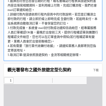
1.選擇出符合您出發日期的行程，報名後確認行程表與旅遊契約書
內容且填寫相關資料，並利用線上付款，完成訂購流程，我們也會
mail訂單通知給您。
2.詳細付款內容請依照行程內容頁中的付款說明。若您是訂購須立
即付款的行程，請立即於線上即時完成 全額付款，若逾時未付，本
站系統將自動取消訂單，不會保留您的訂位。
3.付款完成後，系統會 mail封付款成功通知信函給您，經專屬服務
人員訂單確認OK後，最晚於出發前三天，提供行程確認單與團體行
程確認文件給您，您也可以在訂單查詢中得知(若行程確認單有變
更，業務人員會於出發前聯絡您)。
4.若有需要『旅行業代收轉付收據』，請通知業務人員郵寄到您指
定寄送地址。
5.取消訂單/退貨依照旅遊契約、金流等相關規定辦理。
觀光署發布之國外旅遊定型化契約
下載