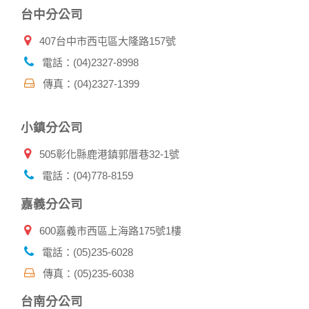
1.遵守法令或政府機關的要求；或我們發覺您在網站上的行為
台中分公司
違反本公司旗下網站的會員條款或產品、服務的特定使用指
南。
407台中市西屯區大隆路157號
2.為了保護使用者個人隱私，我們無法為您查詢其他使用者的
帳號資料。若您有相關法律上問題需查閱他人資料時，請務必
電話：(04)2327-8998
向警政單位提出告訴，我們將全力配合警政單位調查並提供所
傳真：(04)2327-1399
有相關資料，以協助調查及破案！
自我保護措施:
小鎮分公司
請妥善保管您在本公司及相關企業伙伴網站的帳號、密碼或個
人資料，不要將任何資料、密碼提供給任何人。並在您使用完
505彰化縣鹿港鎮郭厝巷32-1號
本公司相關企業伙伴網站所提供的服務後，務必記得登出帳戶
或關閉網頁瀏覽器，以防止他人讀取您的個人資料。
電話：(04)778-8159
倘若您發現有任何非經授權的第三者使用您的帳號進行任何詢
問或訂購時，請立即通知本站。
嘉義分公司
600嘉義市西區上海路175號1樓
電話：(05)235-6028
傳真：(05)235-6038
台南分公司