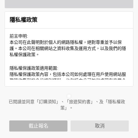
隱私權政策
前言申明:
本公司在此聲明對於個人的網路隱私權，絕對尊重並予以保
護。本公司在相關網站之資料收集及運用方式，以及我們的隱
私權保護政策。
隱私權保護政策適用範圍:
隱私權保護政策內容，包括本公司如何處理在用戶使用網站服
務時收集到的身份識別資料，也包括本公司如何處理在商業合
作與本公司合作時分享的任何身份識別資料。隱私權保護政策
不適用於本公司以外的公司或網站群，與非本站所僱用或管理
人員。例如您透過本公司旗下網站上的廣告廠商連結，這些置
已閱讀並同意「訂購須知」、「旅遊契約書」、及「隱私權政
放連結的廠商也可能蒐集您個人的資料。對於您主動提供的個
策」。
人資訊，這些廣告廠商或連結網站有其個別的隱私權保護政
策，其資料處理措施不適用於本公司隱私權保護政策。
您個人在本網站上的聊天室或討論區中任意公開個人資料的行
截止報名
取消
為，在非經加密的保護下，亦不適用於本公司隱私權保護政
策。