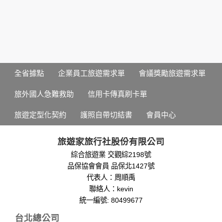
資料的蒐集與使用方式:
為了在本網站提供您最佳的互動性服務，可能會請您提供相關
個人的資料，其範圍如下：
本網站在您使用服務信箱、問卷調查等互動性功能時，會保留
您所提供的姓名、電子郵件地址、聯絡方式及使用時間等。
於一般瀏覽時，伺服器會自行記錄相關行徑，包括您使用連線
全省據點
企業員工旅遊需求單
會議獎勵旅遊需求單
設備的 IP 位址、使用時間、使用的瀏覽器、瀏覽及點選資料記
錄等，做為我們增進網站服務的參考依據，此記錄為內部應
旅外國人急難救助
信用卡傳真刷卡單
用，決不對外公布。
為提供精確的服務，我們會將收集的問卷調查內容進行統計與
旅遊定型化契約
護照自帶切結書
會員中心
分析，分析結果之統計數據或說明文字呈現，除供內部研究
外，我們會視需要公佈統計數據及說明文字，但不涉及特定個
人之資料。
旅遊家旅行社股份有限公司
除非取得您的同意或其他法令之特別規定，本網站絕不會將您
綜合旅遊業 交觀綜2198號
的個人資料揭露予第三人或使用於蒐集目的以外之其他用途。
品保協會會員 品保北1427號
在您於本網站註冊帳號、使用本網站相關產品、服務、活動或
贈獎時，本網站會收集您的個人識別資料，本網站也可以從商
代表人：周順禹
業夥伴處取得個人資料。
聯絡人：kevin
當客戶在本網站註冊時，我們會取得您的姓名、電話、住址、
統一編號: 80499677
身份證字號、電子郵件、出生日期、性別、行業等相關資料，
台北總公司
當您註冊成功，並登入使用我們的服務後，我們即取得您的資