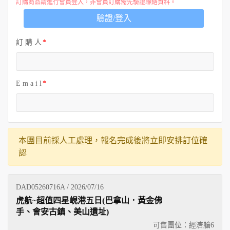
訂購商品請進行會員登入，非會員訂購需先驗證聯絡資料。
驗證/登入
訂 購 人
E m a i l
本團目前採人工處理，報名完成後將立即安排訂位確
認
DAD05260716A / 2026/07/16
虎航~超值四星峴港五日(巴拿山．黃金佛
手、會安古鎮、美山遺址)
可售團位：經濟艙
6