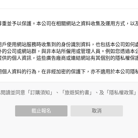
尊重並予以保護。本公司在相關網站之資料收集及運用方式，以
用戶使用網站服務時收集到的身份識別資料，也包括本公司如何
外的公司或網站群，與非本站所僱用或管理人員。例如您透過本
提供的個人資訊，這些廣告廠商或連結網站有其個別的隱私權保
開個人資料的行為，在非經加密的保護下，亦不適用於本公司隱
已閱讀並同意「訂購須知」、「旅遊契約書」、及「隱私權政策
會請您提供相關個人的資料，其範圍如下：
功能時，會保留您所提供的姓名、電子郵件地址、聯絡方式及使
括您使用連線設備的 IP 位址、使用時間、使用的瀏覽器、瀏
截止報名
取消
。
內容進行統計與分析，分析結果之統計數據或說明文字呈現，除
網站絕不會將您的個人資料揭露予第三人或使用於蒐集目的以外