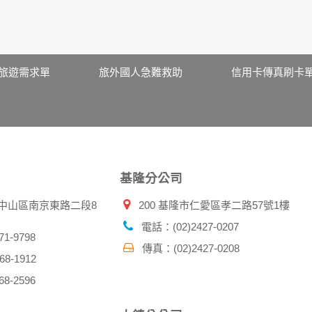
、服務、活動或贈獎時，本網站會收集您的個人識別資料，本網
、電話、住址、身份證字號、電子郵件、出生日期、性別、行業
站取得您的姓名、電話、住址、身份證字號、電子郵件、出生日
料。
伺服器自行產生的相關記錄，包括您使用連線設備的 IP 位址
旅遊需求單
旅外國人急難救助
信用卡傳真刷卡
示，歸納使用者瀏覽器在本網站內部所瀏覽的網頁，除非您願意
廣告之廠商，或與連結本網站，也可能蒐集您個人的資料。對於
施不適用本網站隱私權保護政策，本公司不負任何連帶責任。
傳送商業性資料或電子郵件給您。本公司除了在該資料或電子郵
郵件的方法及說明。
基隆分公司
資料。
北市中山區南京東路二段8
200 基隆市仁愛區孝二路57號1樓
供您的個人識別資料：
在網站上的行為違反本公司旗下網站的會員條款或產品、服務的
電話：(02)2427-0207
詢其他使用者的帳號資料。若您有相關法律上問題需查閱他人資
1-9798
傳真：(02)2427-0208
助調查及破案！
8-1912
8-2596
帳號、密碼或個人資料，不要將任何資料、密碼提供給任何人。