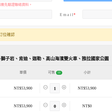
購需先驗證聯絡資料。
E m a i l
訂位確認
日~獅子岩、肯迪、迦勒、高山海濱雙火車、雅拉國家公園
單價
可售
小計
10
NT$53,900
1
NT$53,900
NT$53,900
0
NT$0