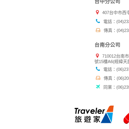
服務後，務必記得登出帳戶或關閉網頁瀏覽器
台中分公司
倘若您發現有任何非經授權的第三者使用您的
407台中市西
電話：(04)232
傳真：(04)232
台南分公司
710012台南
號15樓A6(經緯天
電話：(06)237
傳真：(06)208
同業：(06)235