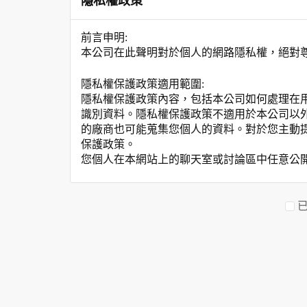
隱私權政策
前言申明:
本公司在此聲明對於個人的網路隱私權，絕對
隱私權保護政策適用範圍:
隱私權保護政策內容，包括本公司如何處理在
識別資料。隱私權保護政策不適用於本公司以
的廠商也可能蒐集您個人的資料。對於您主動
保護政策。
您個人在本網站上的聊天室或討論區中任意公
資料的蒐集與使用方式:
為了在本網站提供您最佳的互動性服務，可能
本網站在您使用服務信箱、問卷調查等互動性
於一般瀏覽時，伺服器會自行記錄相關行徑，包
參考依據，此記錄為內部應用，決不對外公布
為提供精確的服務，我們會將收集的問卷調查
明文字，但不涉及特定個人之資料。
除非取得您的同意或其他法令之特別規定，本