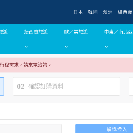
日本
韓國
澳洲
紐西蘭
旅遊
紐西蘭旅遊
歐／美旅遊
中東／南北亞
行程需求，請來電洽詢。
02
確認訂購資料
驗證/登入