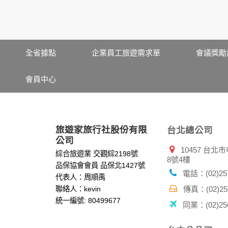
在您於本網站註冊帳號、使用本網站相關產品
當客戶在本網站註冊時，我們會取得您的姓名
服務後，我們即取得您的資料。註冊時，本網
登入使用我們的服務後，本網站即取得您的資
其他除了上述，會保留您在上網瀏覽或查詢時，
全省據點
企業員工旅遊需求單
會議獎勵
錄等。本網站會對個別連線者的瀏覽器予以標
項記錄和您對應。請您注意，在本網站網刊登
會員中心
網站有其個別的私權保護政策，其資料處理措
本網站將在事前或註冊登錄取得您的同意後，
郵件上提供您能隨時停止接收這些資料或電子
資料使用:
旅遊家旅行社股份有限
台北總公司
本公司不會向任何人出售或出借您的個人識別
公司
10457 台
在以下情況下， 本公司會向其他人士或公司提
綜合旅遊業 交觀綜2198號
8號4樓
1.遵守法令或政府機關的要求；或我們發覺您
品保協會會員 品保北1427號
2.為了保護使用者個人隱私，我們無法為您查
電話：(02)257
代表人：周順禹
配合警政單位調查並提供所有相關資料，以協
聯絡人：kevin
傳真：(02)256
統一編號: 80499677
同業：(02)256
自我保護措施:
請妥善保管您在本公司及相關企業伙伴網站的