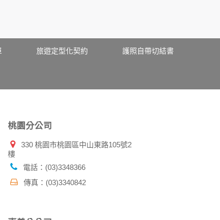
站也可以從商業夥伴處取得個人資料。
等相關資料，當您註冊成功，並登入使用我們的
期、性別、行業等相關資料，當您註冊成功，並
、使用時間、使用的瀏覽器、瀏覽及點選資料紀
單
旅遊定型化契約
護照自帶切結書
告知您的個人資料，否則本網站不會也無法將此
您主動提供的個人資訊，這些廣告廠商、或連結
件上註明是由本公司發送，也會在該資料或電子
桃園分公司
330 桃園市桃園區中山東路105號2
樓
特定使用指南。
料時，請務必向警政單位提出告訴，我們將全力
電話：(03)3348366
傳真：(03)3340842
並在您使用完本公司相關企業伙伴網站所提供的