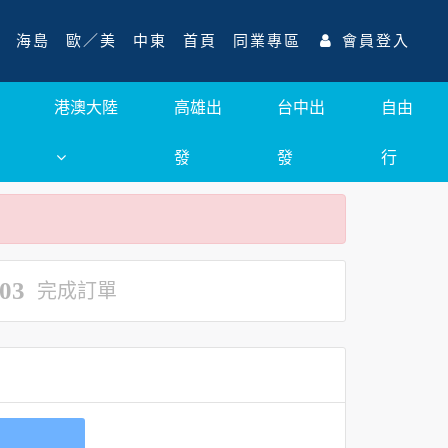
海島
歐／美
中東
首頁
同業專區
會員登入
港澳大陸
高雄出
台中出
自由
發
發
行
03
完成訂單