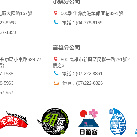
，以防止他人讀取您的個人資料。
小鎮分公司
帳號進行任何詢問或訂購時，請立即通知本站。
屯區大隆路157號
505彰化縣鹿港鎮郭厝巷32-1號
7-8998
電話：(04)778-8159
7-1399
高雄分公司
市永康區小東路689-77
800 高雄市新興區民權一路251號2
厦)
樓之3
-1588
電話：(07)222-8861
-5963
傳真：(07)222-8826
7-957