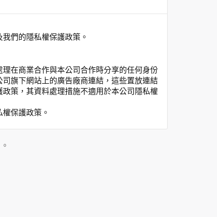
及我們的隱私權保護政策。
處理在商業合作與本公司合作時分享的任何身份
公司旗下網站上的廣告廠商連結，這些置放連結
護政策，其資料處理措施不適用於本公司隱私權
私權保護政策。
」。
用時間等。
覽及點選資料記錄等，做為我們增進網站服務的
供內部研究外，我們會視需要公佈統計數據及說
之其他用途。