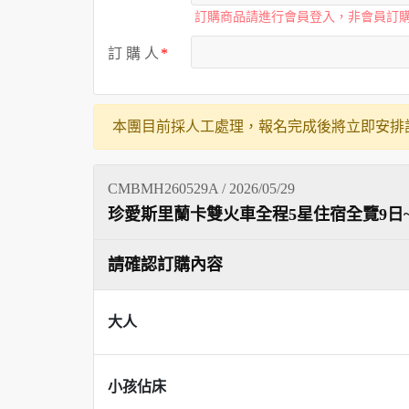
訂購商品請進行會員登入，非會員訂
訂 購 人
本團目前採人工處理，報名完成後將立即安排
CMBMH260529A / 2026/05/29
珍愛斯里蘭卡雙火車全程5星住宿全覽9
請確認訂購內容
大人
小孩佔床