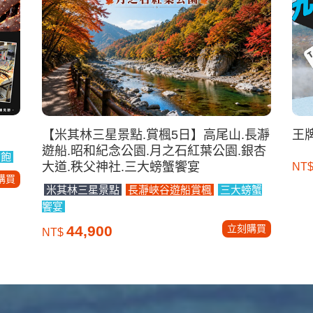
【米其林三星景點.賞楓5日】高尾山.長瀞
王
遊船.昭和紀念公園.月之石紅葉公園.銀杏
到飽
大道.秩父神社.三大螃蟹饗宴
NT
購買
米其林三星景點
長瀞峽谷遊船賞楓
三大螃蟹
饗宴
立刻購買
44,900
NT$