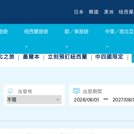
日本
韓國
澳洲
紐西蘭
旅遊
紐西蘭旅遊
歐／美旅遊
中東／南北亞
北之旅
墨爾本
立刻預訂紐西蘭
中四國限定
出發地
出發期間