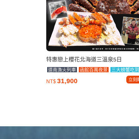
特惠戀上櫻花北海道三溫泉5日
道南漁火列車
函館百萬夜景
三大螃蟹吃
立刻
31,900
NT$