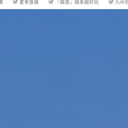
團
夏季旅展
『越南』越來越好玩
九州