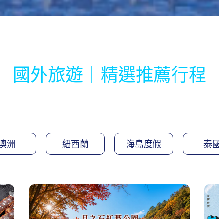
國外旅遊｜精選推薦行程
澳洲
紐西蘭
海島度假
泰