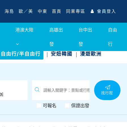
海島
歐／美
中東
首頁
同業專區
會員登入
港澳大陸
高雄出
台中出
自由
發
發
行
自由行/半自由行
安妞韓國
漫遊歐洲
找行程
可報名
保證出發