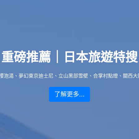
重磅推薦｜日本旅遊特搜
泡湯、夢幻東京迪士尼、立山黑部雪壁、合掌村點燈、關西大阪賞楓
了解更多...