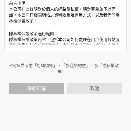
前言申明:
本公司在此聲明對於個人的網路隱私權，絕對尊重並予以保
護。本公司在相關網站之資料收集及運用方式，以及我們的隱
私權保護政策。
隱私權保護政策適用範圍:
隱私權保護政策內容，包括本公司如何處理在用戶使用網站服
務時收集到的身份識別資料，也包括本公司如何處理在商業合
作與本公司合作時分享的任何身份識別資料。隱私權保護政策
不適用於本公司以外的公司或網站群，與非本站所僱用或管理
人員。例如您透過本公司旗下網站上的廣告廠商連結，這些置
已閱讀並同意「訂購須知」、「旅遊契約書」、及「隱私權政
放連結的廠商也可能蒐集您個人的資料。對於您主動提供的個
策」。
人資訊，這些廣告廠商或連結網站有其個別的隱私權保護政
策，其資料處理措施不適用於本公司隱私權保護政策。
您個人在本網站上的聊天室或討論區中任意公開個人資料的行
確認訂購
取消
為，在非經加密的保護下，亦不適用於本公司隱私權保護政
策。
資料的蒐集與使用方式:
為了在本網站提供您最佳的互動性服務，可能會請您提供相關
個人的資料，其範圍如下：
本網站在您使用服務信箱、問卷調查等互動性功能時，會保留