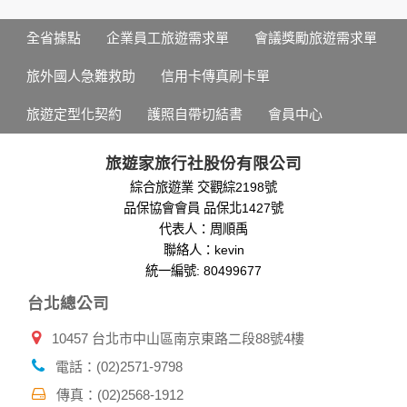
您所提供的姓名、電子郵件地址、聯絡方式及使用時間等。
於一般瀏覽時，伺服器會自行記錄相關行徑，包括您使用連線
全省據點
企業員工旅遊需求單
會議獎勵旅遊需求單
設備的 IP 位址、使用時間、使用的瀏覽器、瀏覽及點選資料記
錄等，做為我們增進網站服務的參考依據，此記錄為內部應
旅外國人急難救助
信用卡傳真刷卡單
用，決不對外公布。
為提供精確的服務，我們會將收集的問卷調查內容進行統計與
旅遊定型化契約
護照自帶切結書
會員中心
分析，分析結果之統計數據或說明文字呈現，除供內部研究
外，我們會視需要公佈統計數據及說明文字，但不涉及特定個
人之資料。
旅遊家旅行社股份有限公司
除非取得您的同意或其他法令之特別規定，本網站絕不會將您
綜合旅遊業 交觀綜2198號
的個人資料揭露予第三人或使用於蒐集目的以外之其他用途。
品保協會會員 品保北1427號
在您於本網站註冊帳號、使用本網站相關產品、服務、活動或
贈獎時，本網站會收集您的個人識別資料，本網站也可以從商
代表人：周順禹
業夥伴處取得個人資料。
聯絡人：kevin
當客戶在本網站註冊時，我們會取得您的姓名、電話、住址、
統一編號: 80499677
身份證字號、電子郵件、出生日期、性別、行業等相關資料，
台北總公司
當您註冊成功，並登入使用我們的服務後，我們即取得您的資
料。註冊時，本網站取得您的姓名、電話、住址、身份證字
10457 台北市中山區南京東路二段88號4樓
號、電子郵件、出生日期、性別、行業等相關資料，當您註冊
成功，並登入使用我們的服務後，本網站即取得您的資料。
電話：(02)2571-9798
其他除了上述，會保留您在上網瀏覽或查詢時，伺服器自行產
生的相關記錄，包括您使用連線設備的 IP 位址、使用時間、使
傳真：(02)2568-1912