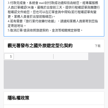
3.付款完成後，系統會 mail封付款成功通知信函給您，經專屬服務
人員訂單確認OK後，最晚於出發前三天，提供行程確認單與團體行
程確認文件給您，您也可以在訂單查詢中得知(若行程確認單有變
更，業務人員會於出發前聯絡您)。
4.若有需要『旅行業代收轉付收據』，請通知業務人員郵寄到您指
定寄送地址。
5.取消訂單/退貨依照旅遊契約、金流等相關規定辦理。
觀光署發布之國外旅遊定型化契約
下載
隱私權政策