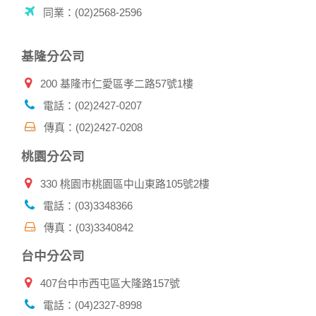
用的瀏覽器、瀏覽及點選資料紀錄等。本網站會對個別連線者
同業：(02)2568-2596
的瀏覽器予以標示，歸納使用者瀏覽器在本網站內部所瀏覽的
網頁，除非您願意告知您的個人資料，否則本網站不會也無法
將此項記錄和您對應。請您注意，在本網站網刊登廣告之廠
基隆分公司
商，或與連結本網站，也可能蒐集您個人的資料。對於您主動
提供的個人資訊，這些廣告廠商、或連結網站有其個別的私權
200 基隆市仁愛區孝二路57號1樓
保護政策，其資料處理措施不適用本網站隱私權保護政策，本
公司不負任何連帶責任。
電話：(02)2427-0207
本網站將在事前或註冊登錄取得您的同意後，傳送商業性資料
傳真：(02)2427-0208
或電子郵件給您。本公司除了在該資料或電子郵件上註明是由
本公司發送，也會在該資料或電子郵件上提供您能隨時停止接
桃園分公司
收這些資料或電子郵件的方法及說明。
330 桃園市桃園區中山東路105號2樓
資料使用:
本公司不會向任何人出售或出借您的個人識別資料。
電話：(03)3348366
在以下情況下， 本公司會向其他人士或公司提供您的個人識別
傳真：(03)3340842
資料：
1.遵守法令或政府機關的要求；或我們發覺您在網站上的行為
台中分公司
違反本公司旗下網站的會員條款或產品、服務的特定使用指
南。
407台中市西屯區大隆路157號
2.為了保護使用者個人隱私，我們無法為您查詢其他使用者的
帳號資料。若您有相關法律上問題需查閱他人資料時，請務必
電話：(04)2327-8998
向警政單位提出告訴，我們將全力配合警政單位調查並提供所