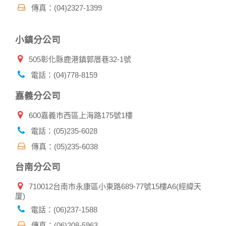
傳真：(04)2327-1399
有相關資料，以協助調查及破案！
自我保護措施:
小鎮分公司
請妥善保管您在本公司及相關企業伙伴網站的帳號、密碼或個
人資料，不要將任何資料、密碼提供給任何人。並在您使用完
505彰化縣鹿港鎮郭厝巷32-1號
本公司相關企業伙伴網站所提供的服務後，務必記得登出帳戶
或關閉網頁瀏覽器，以防止他人讀取您的個人資料。
電話：(04)778-8159
倘若您發現有任何非經授權的第三者使用您的帳號進行任何詢
問或訂購時，請立即通知本站。
嘉義分公司
600嘉義市西區上海路175號1樓
電話：(05)235-6028
傳真：(05)235-6038
台南分公司
710012台南市永康區小東路689-77號15樓A6(經緯天
厦)
電話：(06)237-1588
傳真：(06)208-5963