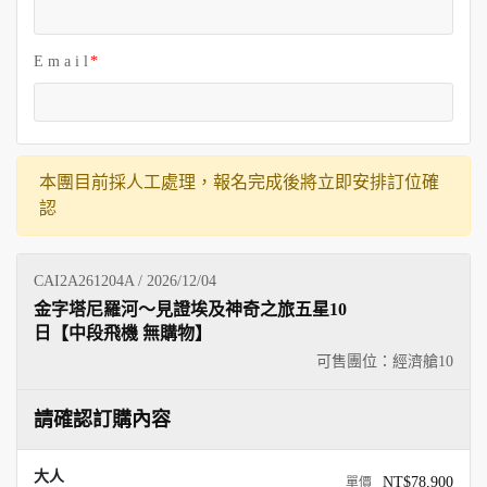
E m a i l
本團目前採人工處理，報名完成後將立即安排訂位確
認
CAI2A261204A / 2026/12/04
金字塔尼羅河～見證埃及神奇之旅五星10
日【中段飛機 無購物】
可售團位：經濟艙
10
請確認訂購內容
大人
NT$78,900