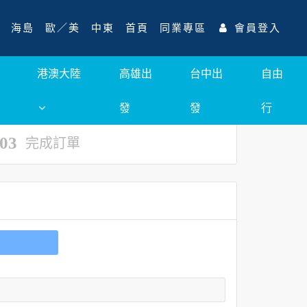
海島
歐／美
中東
首頁
同業專區
會員登入
港澳大陸
高雄出
台中出
自由
發
發
行
03
完成訂單