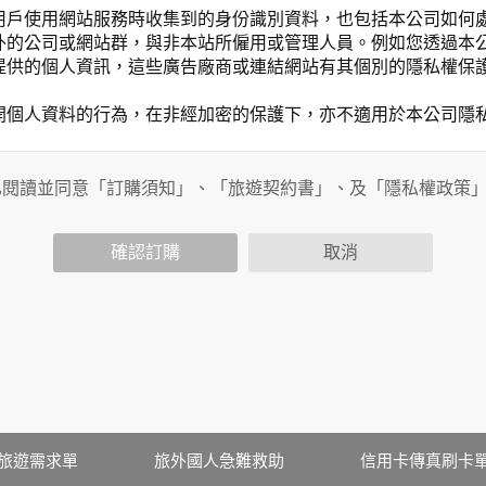
用戶使用網站服務時收集到的身份識別資料，也包括本公司如何
外的公司或網站群，與非本站所僱用或管理人員。例如您透過本
提供的個人資訊，這些廣告廠商或連結網站有其個別的隱私權保
開個人資料的行為，在非經加密的保護下，亦不適用於本公司隱
已閱讀並同意「訂購須知」、「旅遊契約書」、及「隱私權政策
會請您提供相關個人的資料，其範圍如下：
功能時，會保留您所提供的姓名、電子郵件地址、聯絡方式及使
括您使用連線設備的 IP 位址、使用時間、使用的瀏覽器、瀏
確認訂購
取消
。
內容進行統計與分析，分析結果之統計數據或說明文字呈現，除
網站絕不會將您的個人資料揭露予第三人或使用於蒐集目的以外
、服務、活動或贈獎時，本網站會收集您的個人識別資料，本網
、電話、住址、身份證字號、電子郵件、出生日期、性別、行業
站取得您的姓名、電話、住址、身份證字號、電子郵件、出生日
料。
伺服器自行產生的相關記錄，包括您使用連線設備的 IP 位址
旅遊需求單
旅外國人急難救助
信用卡傳真刷卡
示，歸納使用者瀏覽器在本網站內部所瀏覽的網頁，除非您願意