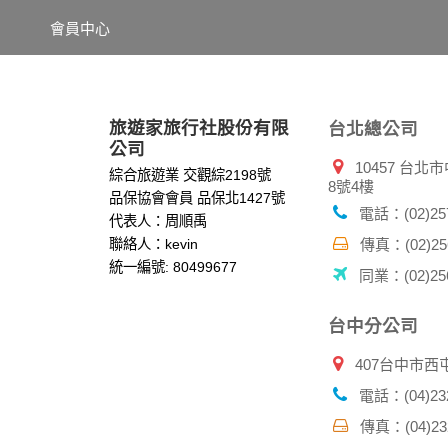
項記錄和您對應。請您注意，在本網站網刊登
會員中心
網站有其個別的私權保護政策，其資料處理措
本網站將在事前或註冊登錄取得您的同意後，
郵件上提供您能隨時停止接收這些資料或電子
資料使用:
旅遊家旅行社股份有限
台北總公司
本公司不會向任何人出售或出借您的個人識別
公司
10457 台
在以下情況下， 本公司會向其他人士或公司提
綜合旅遊業 交觀綜2198號
8號4樓
1.遵守法令或政府機關的要求；或我們發覺您
品保協會會員 品保北1427號
2.為了保護使用者個人隱私，我們無法為您查
電話：(02)257
代表人：周順禹
配合警政單位調查並提供所有相關資料，以協
聯絡人：kevin
傳真：(02)256
統一編號: 80499677
同業：(02)256
自我保護措施:
請妥善保管您在本公司及相關企業伙伴網站的
服務後，務必記得登出帳戶或關閉網頁瀏覽器
台中分公司
倘若您發現有任何非經授權的第三者使用您的
407台中市西
電話：(04)232
傳真：(04)232