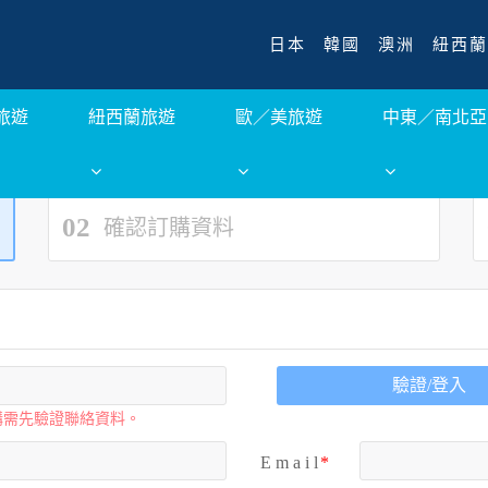
日本
韓國
澳洲
紐西蘭
旅遊
紐西蘭旅遊
歐／美旅遊
中東／南北亞
02
確認訂購資料
驗證/登入
購需先驗證聯絡資料。
E m a i l