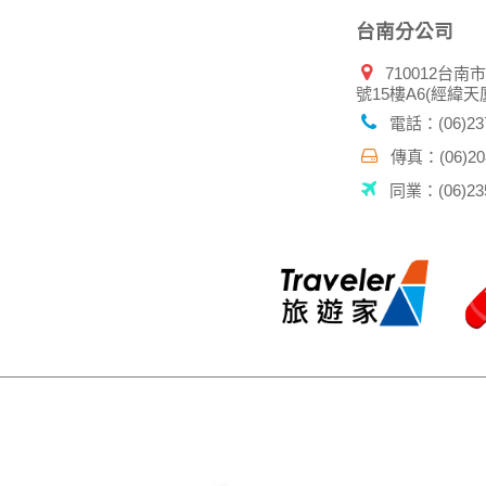
台南分公司
710012台南
號15樓A6(經緯天
電話：(06)237
傳真：(06)208
同業：(06)235