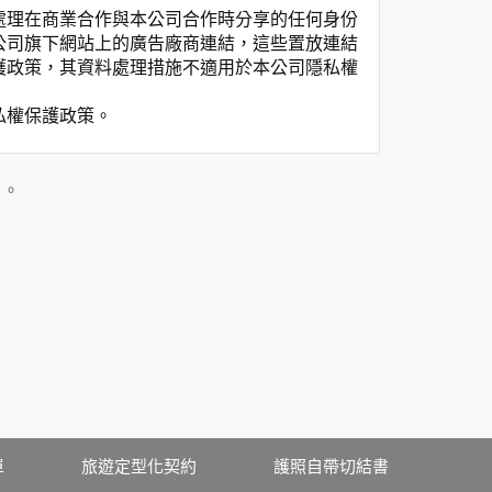
處理在商業合作與本公司合作時分享的任何身份
公司旗下網站上的廣告廠商連結，這些置放連結
護政策，其資料處理措施不適用於本公司隱私權
私權保護政策。
」。
用時間等。
覽及點選資料記錄等，做為我們增進網站服務的
供內部研究外，我們會視需要公佈統計數據及說
之其他用途。
站也可以從商業夥伴處取得個人資料。
等相關資料，當您註冊成功，並登入使用我們的
期、性別、行業等相關資料，當您註冊成功，並
、使用時間、使用的瀏覽器、瀏覽及點選資料紀
單
旅遊定型化契約
護照自帶切結書
告知您的個人資料，否則本網站不會也無法將此