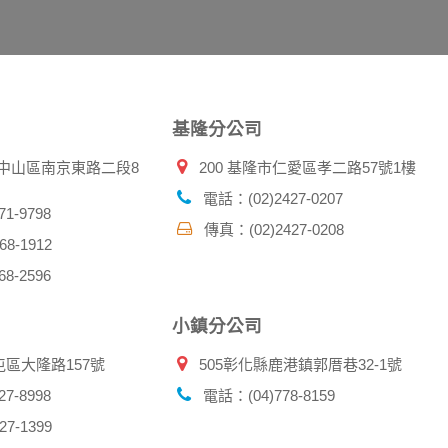
廣告之廠商，或與連結本網站，也可能蒐集您個人的資料。對於
施不適用本網站隱私權保護政策，本公司不負任何連帶責任。
傳送商業性資料或電子郵件給您。本公司除了在該資料或電子郵
郵件的方法及說明。
基隆分公司
資料。
北市中山區南京東路二段8
200 基隆市仁愛區孝二路57號1樓
供您的個人識別資料：
在網站上的行為違反本公司旗下網站的會員條款或產品、服務的
電話：(02)2427-0207
詢其他使用者的帳號資料。若您有相關法律上問題需查閱他人資
1-9798
傳真：(02)2427-0208
助調查及破案！
8-1912
8-2596
帳號、密碼或個人資料，不要將任何資料、密碼提供給任何人。
，以防止他人讀取您的個人資料。
小鎮分公司
帳號進行任何詢問或訂購時，請立即通知本站。
屯區大隆路157號
505彰化縣鹿港鎮郭厝巷32-1號
7-8998
電話：(04)778-8159
7-1399