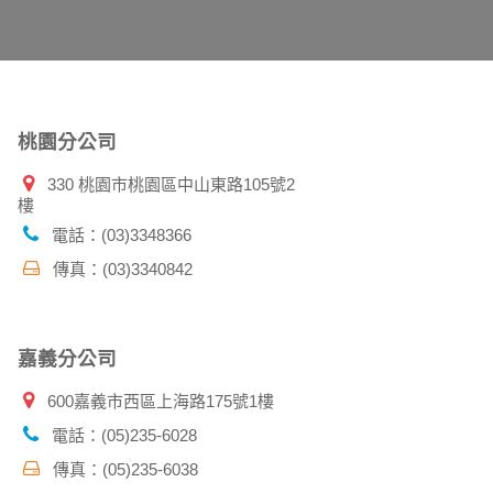
您主動提供的個人資訊，這些廣告廠商、或連結
件上註明是由本公司發送，也會在該資料或電子
桃園分公司
330 桃園市桃園區中山東路105號2
樓
特定使用指南。
料時，請務必向警政單位提出告訴，我們將全力
電話：(03)3348366
傳真：(03)3340842
並在您使用完本公司相關企業伙伴網站所提供的
嘉義分公司
600嘉義市西區上海路175號1樓
電話：(05)235-6028
傳真：(05)235-6038