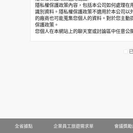
隱私權保護政策內容，包括本公司如何處理在
識別資料。隱私權保護政策不適用於本公司以
的廠商也可能蒐集您個人的資料。對於您主動
保護政策。
您個人在本網站上的聊天室或討論區中任意公
資料的蒐集與使用方式:
為了在本網站提供您最佳的互動性服務，可能
本網站在您使用服務信箱、問卷調查等互動性
於一般瀏覽時，伺服器會自行記錄相關行徑，包
參考依據，此記錄為內部應用，決不對外公布
為提供精確的服務，我們會將收集的問卷調查
明文字，但不涉及特定個人之資料。
除非取得您的同意或其他法令之特別規定，本
在您於本網站註冊帳號、使用本網站相關產品
當客戶在本網站註冊時，我們會取得您的姓名
服務後，我們即取得您的資料。註冊時，本網
登入使用我們的服務後，本網站即取得您的資
其他除了上述，會保留您在上網瀏覽或查詢時，
全省據點
企業員工旅遊需求單
會議獎勵
錄等。本網站會對個別連線者的瀏覽器予以標