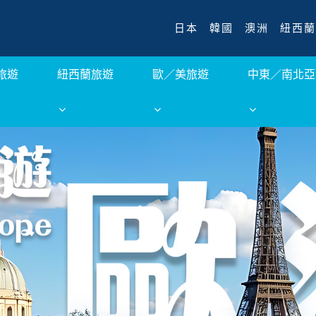
日本
韓國
澳洲
紐西蘭
旅遊
紐西蘭旅遊
歐／美旅遊
中東／南北亞