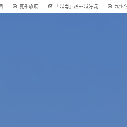
團
夏季旅展
『越南』越來越好玩
九州