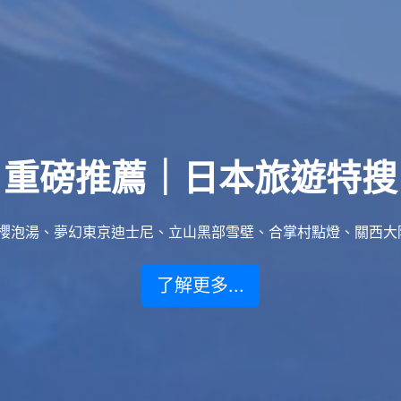
重磅推薦｜日本旅遊特搜
泡湯、夢幻東京迪士尼、立山黑部雪壁、合掌村點燈、關西大阪賞楓
了解更多...