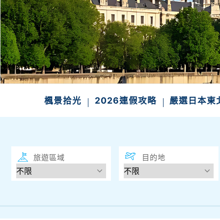
楓景拾光
2026連假攻略
嚴選日本
旅遊區域
目的地