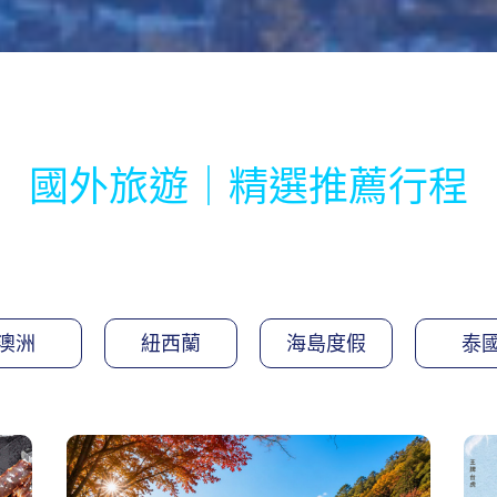
國外旅遊｜精選推薦行程
澳洲
紐西蘭
海島度假
泰