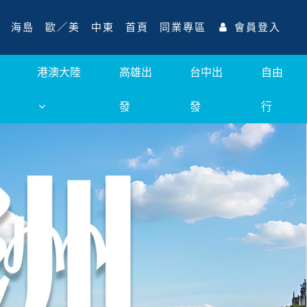
海島
歐／美
中東
首頁
同業專區
會員登入
港澳大陸
高雄出
台中出
自由
發
發
行