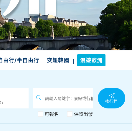
自由行/半自由行
安妞韓國
漫遊歐洲
找行程
可報名
保證出發