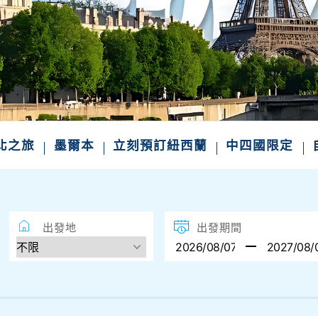
東北之旅
墨爾本
立刻預訂紐西蘭
中四國限定
出發地
出發期間