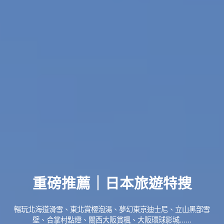
重磅推薦｜日本旅遊特搜
暢玩北海道滑雪、東北賞櫻泡湯、夢幻東京迪士尼、立山黑部雪
壁、合掌村點燈、關西大阪賞楓、大阪環球影城......