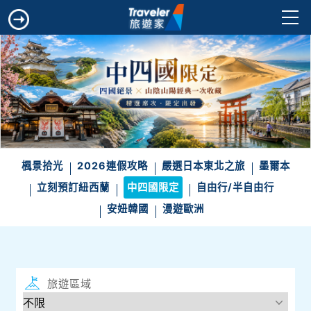
楓景拾光
2026連假攻略
嚴選日本東北之旅
墨爾本
立刻預訂紐西蘭
中四國限定
自由行/半自由行
安妞韓國
漫遊歐洲
旅遊區域