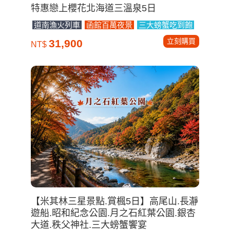
特惠戀上櫻花北海道三溫泉5日
道南漁火列車
函館百萬夜景
三大螃蟹吃到飽
立刻購買
31,900
NT$
【米其林三星景點.賞楓5日】高尾山.長瀞
遊船.昭和紀念公園.月之石紅葉公園.銀杏
大道.秩父神社.三大螃蟹饗宴