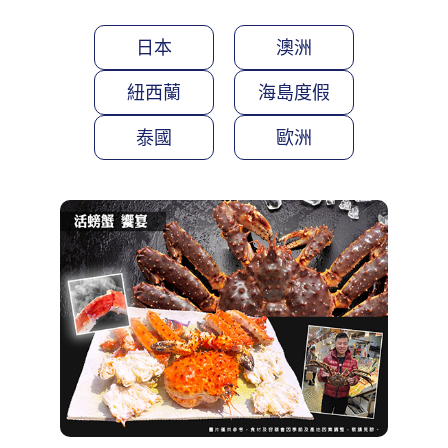
日本
澳洲
紐西蘭
海島度假
泰國
歐洲