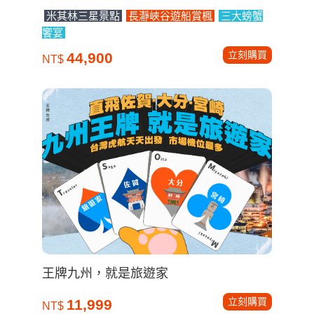
米其林三星景點
長瀞峽谷遊船賞楓
三大螃蟹
饗宴
立刻購買
44,900
NT$
王牌九州，就是旅遊家
立刻購買
11,999
NT$