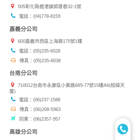
人資料，不要將任何資料、密碼提供給任何人。並在您使用完
505彰化縣鹿港鎮郭厝巷32-1號
本公司相關企業伙伴網站所提供的服務後，務必記得登出帳戶
或關閉網頁瀏覽器，以防止他人讀取您的個人資料。
電話：(04)778-8159
倘若您發現有任何非經授權的第三者使用您的帳號進行任何詢
問或訂購時，請立即通知本站。
嘉義分公司
600嘉義市西區上海路175號1樓
電話：(05)235-6028
傳真：(05)235-6038
台南分公司
710012台南市永康區小東路689-77號15樓A6(經緯天
厦)
電話：(06)237-1588
傳真：(06)208-5963
同業：(06)2357-957
高雄分公司