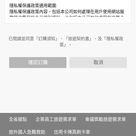
隱私權保護政策適用範圍:
隱私權保護政策內容，包括本公司如何處理在用戶使用網站服
務時收集到的身份識別資料，也包括本公司如何處理在商業合
作與本公司合作時分享的任何身份識別資料。隱私權保護政策
不適用於本公司以外的公司或網站群，與非本站所僱用或管理
人員。例如您透過本公司旗下網站上的廣告廠商連結，這些置
已閱讀並同意「訂購須知」、「旅遊契約書」、及「隱私權政
放連結的廠商也可能蒐集您個人的資料。對於您主動提供的個
策」。
人資訊，這些廣告廠商或連結網站有其個別的隱私權保護政
策，其資料處理措施不適用於本公司隱私權保護政策。
您個人在本網站上的聊天室或討論區中任意公開個人資料的行
確認訂購
取消
為，在非經加密的保護下，亦不適用於本公司隱私權保護政
策。
資料的蒐集與使用方式:
為了在本網站提供您最佳的互動性服務，可能會請您提供相關
個人的資料，其範圍如下：
本網站在您使用服務信箱、問卷調查等互動性功能時，會保留
您所提供的姓名、電子郵件地址、聯絡方式及使用時間等。
於一般瀏覽時，伺服器會自行記錄相關行徑，包括您使用連線
全省據點
企業員工旅遊需求單
會議獎勵旅遊需求單
設備的 IP 位址、使用時間、使用的瀏覽器、瀏覽及點選資料記
錄等，做為我們增進網站服務的參考依據，此記錄為內部應
旅外國人急難救助
信用卡傳真刷卡單
用，決不對外公布。