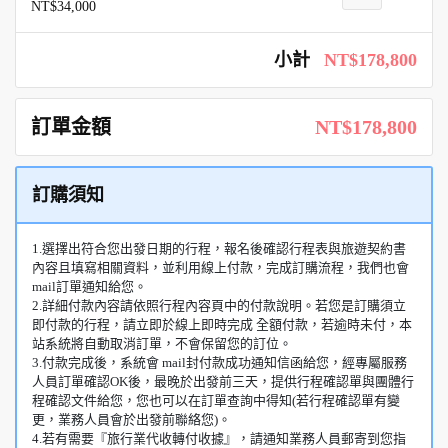
NT$34,000
小計
NT$178,800
訂單金額
NT$178,800
訂購須知
1.選擇出符合您出發日期的行程，報名後確認行程表與旅遊契約書
內容且填寫相關資料，並利用線上付款，完成訂購流程，我們也會
mail訂單通知給您。
2.詳細付款內容請依照行程內容頁中的付款說明。若您是訂購須立
即付款的行程，請立即於線上即時完成 全額付款，若逾時未付，本
站系統將自動取消訂單，不會保留您的訂位。
3.付款完成後，系統會 mail封付款成功通知信函給您，經專屬服務
人員訂單確認OK後，最晚於出發前三天，提供行程確認單與團體行
程確認文件給您，您也可以在訂單查詢中得知(若行程確認單有變
更，業務人員會於出發前聯絡您)。
4.若有需要『旅行業代收轉付收據』，請通知業務人員郵寄到您指