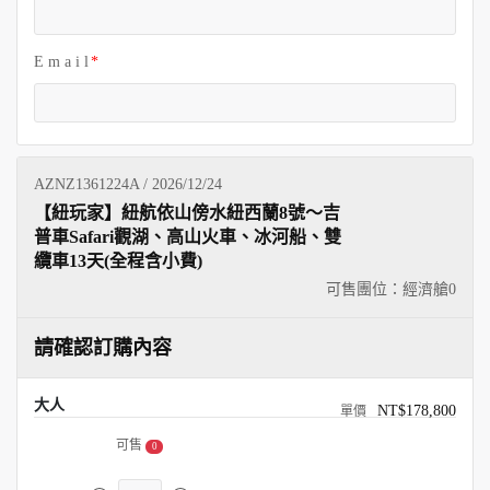
E m a i l
AZNZ1361224A / 2026/12/24
【紐玩家】紐航依山傍水紐西蘭8號～吉
普車Safari觀湖、高山火車、冰河船、雙
纜車13天(全程含小費)
可售團位：經濟艙
0
請確認訂購內容
大人
NT$178,800
可售
0