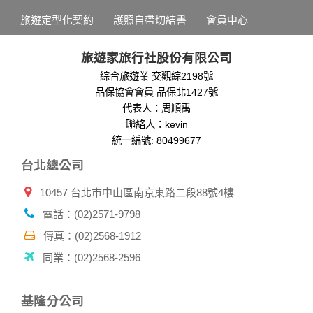
為提供精確的服務，我們會將收集的問卷調查內容進行統計與
旅遊定型化契約
護照自帶切結書
會員中心
分析，分析結果之統計數據或說明文字呈現，除供內部研究
外，我們會視需要公佈統計數據及說明文字，但不涉及特定個
人之資料。
旅遊家旅行社股份有限公司
除非取得您的同意或其他法令之特別規定，本網站絕不會將您
綜合旅遊業 交觀綜2198號
的個人資料揭露予第三人或使用於蒐集目的以外之其他用途。
品保協會會員 品保北1427號
在您於本網站註冊帳號、使用本網站相關產品、服務、活動或
贈獎時，本網站會收集您的個人識別資料，本網站也可以從商
代表人：周順禹
業夥伴處取得個人資料。
聯絡人：kevin
當客戶在本網站註冊時，我們會取得您的姓名、電話、住址、
統一編號: 80499677
身份證字號、電子郵件、出生日期、性別、行業等相關資料，
台北總公司
當您註冊成功，並登入使用我們的服務後，我們即取得您的資
料。註冊時，本網站取得您的姓名、電話、住址、身份證字
10457 台北市中山區南京東路二段88號4樓
號、電子郵件、出生日期、性別、行業等相關資料，當您註冊
成功，並登入使用我們的服務後，本網站即取得您的資料。
電話：(02)2571-9798
其他除了上述，會保留您在上網瀏覽或查詢時，伺服器自行產
生的相關記錄，包括您使用連線設備的 IP 位址、使用時間、使
傳真：(02)2568-1912
用的瀏覽器、瀏覽及點選資料紀錄等。本網站會對個別連線者
同業：(02)2568-2596
的瀏覽器予以標示，歸納使用者瀏覽器在本網站內部所瀏覽的
網頁，除非您願意告知您的個人資料，否則本網站不會也無法
將此項記錄和您對應。請您注意，在本網站網刊登廣告之廠
基隆分公司
商，或與連結本網站，也可能蒐集您個人的資料。對於您主動