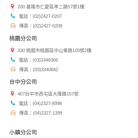
提供的個人資訊，這些廣告廠商、或連結網站有其個別的私權
200 基隆市仁愛區孝二路57號1樓
保護政策，其資料處理措施不適用本網站隱私權保護政策，本
公司不負任何連帶責任。
電話：(02)2427-0207
本網站將在事前或註冊登錄取得您的同意後，傳送商業性資料
傳真：(02)2427-0208
或電子郵件給您。本公司除了在該資料或電子郵件上註明是由
本公司發送，也會在該資料或電子郵件上提供您能隨時停止接
桃園分公司
收這些資料或電子郵件的方法及說明。
330 桃園市桃園區中山東路105號2樓
資料使用:
本公司不會向任何人出售或出借您的個人識別資料。
電話：(03)3348366
在以下情況下， 本公司會向其他人士或公司提供您的個人識別
傳真：(03)3340842
資料：
1.遵守法令或政府機關的要求；或我們發覺您在網站上的行為
台中分公司
違反本公司旗下網站的會員條款或產品、服務的特定使用指
南。
407台中市西屯區大隆路157號
2.為了保護使用者個人隱私，我們無法為您查詢其他使用者的
帳號資料。若您有相關法律上問題需查閱他人資料時，請務必
電話：(04)2327-8998
向警政單位提出告訴，我們將全力配合警政單位調查並提供所
傳真：(04)2327-1399
有相關資料，以協助調查及破案！
自我保護措施:
小鎮分公司
請妥善保管您在本公司及相關企業伙伴網站的帳號、密碼或個