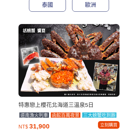
泰國
歐洲
特惠戀上櫻花北海道三溫泉5日
道南漁火列車
函館百萬夜景
三大螃蟹吃到飽
立刻購買
31,900
NT$