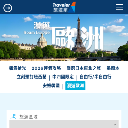
楓景拾光
2026連假攻略
嚴選日本東北之旅
墨爾本
立刻預訂紐西蘭
中四國限定
自由行/半自由行
安妞韓國
漫遊歐洲
旅遊區域