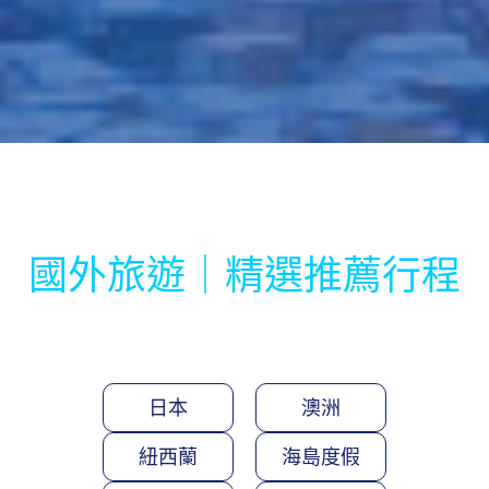
國外旅遊｜精選推薦行程
日本
澳洲
紐西蘭
海島度假