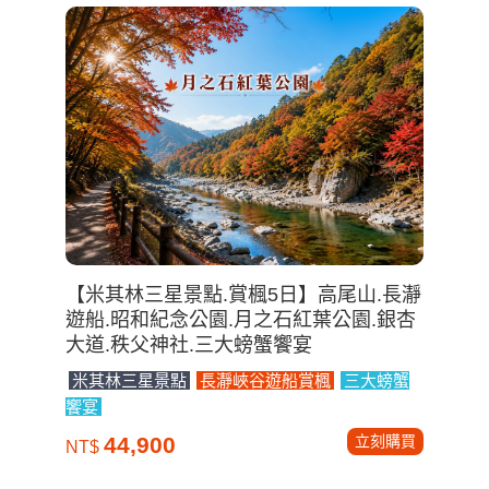
【米其林三星景點.賞楓5日】高尾山.長瀞
遊船.昭和紀念公園.月之石紅葉公園.銀杏
大道.秩父神社.三大螃蟹饗宴
米其林三星景點
長瀞峽谷遊船賞楓
三大螃蟹
饗宴
立刻購買
44,900
NT$