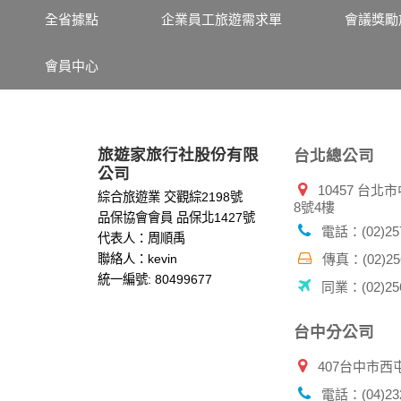
其他除了上述，會保留您在上網瀏覽或查詢時，
全省據點
企業員工旅遊需求單
會議獎勵
錄等。本網站會對個別連線者的瀏覽器予以標
項記錄和您對應。請您注意，在本網站網刊登
會員中心
網站有其個別的私權保護政策，其資料處理措
本網站將在事前或註冊登錄取得您的同意後，
郵件上提供您能隨時停止接收這些資料或電子
資料使用:
旅遊家旅行社股份有限
台北總公司
本公司不會向任何人出售或出借您的個人識別
公司
10457 台
在以下情況下， 本公司會向其他人士或公司提
綜合旅遊業 交觀綜2198號
8號4樓
1.遵守法令或政府機關的要求；或我們發覺您
品保協會會員 品保北1427號
2.為了保護使用者個人隱私，我們無法為您查
電話：(02)257
代表人：周順禹
配合警政單位調查並提供所有相關資料，以協
聯絡人：kevin
傳真：(02)256
統一編號: 80499677
同業：(02)256
自我保護措施:
請妥善保管您在本公司及相關企業伙伴網站的
服務後，務必記得登出帳戶或關閉網頁瀏覽器
台中分公司
倘若您發現有任何非經授權的第三者使用您的
407台中市西
電話：(04)232