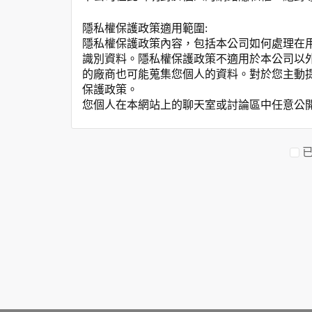
隱私權保護政策適用範圍:
隱私權保護政策內容，包括本公司如何處理在
識別資料。隱私權保護政策不適用於本公司以
的廠商也可能蒐集您個人的資料。對於您主動
保護政策。
您個人在本網站上的聊天室或討論區中任意公
資料的蒐集與使用方式:
為了在本網站提供您最佳的互動性服務，可能
本網站在您使用服務信箱、問卷調查等互動性
於一般瀏覽時，伺服器會自行記錄相關行徑，包
參考依據，此記錄為內部應用，決不對外公布
為提供精確的服務，我們會將收集的問卷調查
明文字，但不涉及特定個人之資料。
除非取得您的同意或其他法令之特別規定，本
在您於本網站註冊帳號、使用本網站相關產品
當客戶在本網站註冊時，我們會取得您的姓名
服務後，我們即取得您的資料。註冊時，本網
登入使用我們的服務後，本網站即取得您的資