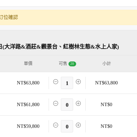
訂位確認
日(大洋路&酒莊&觀景台、紅樹林生態&水上人家)
單價
可售
小計
20
NT$63,800
1
NT$63,800
NT$61,800
0
NT$0
NT$59,800
0
NT$0