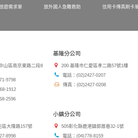
伺服器自行產生的相關記錄，包括您使用連線設備的 IP 位址
旅遊需求單
旅外國人急難救助
信用卡傳真刷卡
示，歸納使用者瀏覽器在本網站內部所瀏覽的網頁，除非您願意
廣告之廠商，或與連結本網站，也可能蒐集您個人的資料。對於
施不適用本網站隱私權保護政策，本公司不負任何連帶責任。
傳送商業性資料或電子郵件給您。本公司除了在該資料或電子郵
郵件的方法及說明。
基隆分公司
資料。
北市中山區南京東路二段8
200 基隆市仁愛區孝二路57號1樓
供您的個人識別資料：
在網站上的行為違反本公司旗下網站的會員條款或產品、服務的
電話：(02)2427-0207
詢其他使用者的帳號資料。若您有相關法律上問題需查閱他人資
1-9798
傳真：(02)2427-0208
助調查及破案！
8-1912
8-2596
帳號、密碼或個人資料，不要將任何資料、密碼提供給任何人。
，以防止他人讀取您的個人資料。
小鎮分公司
帳號進行任何詢問或訂購時，請立即通知本站。
屯區大隆路157號
505彰化縣鹿港鎮郭厝巷32-1號
7-8998
電話：(04)778-8159