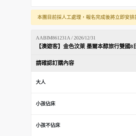
本團目前採人工處理，報名完成後將立即安排
AABIM861231A / 2026/12/31
【澳遊客】金色汶萊 墨爾本醇旅行雙國8
請確認訂購內容
大人
小孩佔床
小孩不佔床