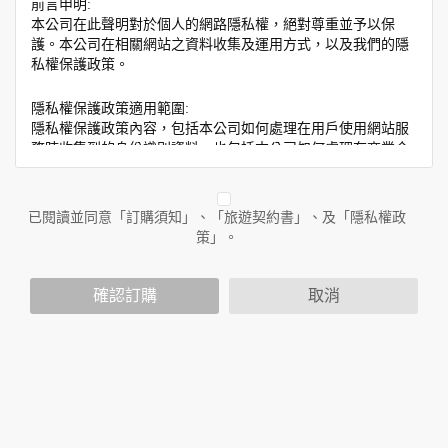
前言申明:
本公司在此聲明對於個人的網路隱私權，絕對尊重並予以保
護。本公司在相關網站之資料收集及運用方式，以及我們的隱
私權保護政策。
隱私權保護政策適用範圍:
隱私權保護政策內容，包括本公司如何處理在用戶使用網站服
務時收集到的身份識別資料，也包括本公司如何處理在商業合
作與本公司合作時分享的任何身份識別資料。隱私權保護政策
不適用於本公司以外的公司或網站群，與非本站所僱用或管理
人員。例如您透過本公司旗下網站上的廣告廠商連結，這些置
已閱讀並同意「訂購須知」、「旅遊契約書」、及「隱私權政
放連結的廠商也可能蒐集您個人的資料。對於您主動提供的個
策」。
人資訊，這些廣告廠商或連結網站有其個別的隱私權保護政
策，其資料處理措施不適用於本公司隱私權保護政策。
您個人在本網站上的聊天室或討論區中任意公開個人資料的行
確認訂購
取消
為，在非經加密的保護下，亦不適用於本公司隱私權保護政
策。
資料的蒐集與使用方式:
為了在本網站提供您最佳的互動性服務，可能會請您提供相關
個人的資料，其範圍如下：
本網站在您使用服務信箱、問卷調查等互動性功能時，會保留