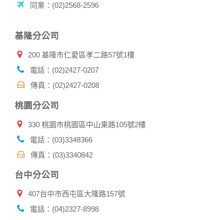
同業：(02)2568-2596
的瀏覽器予以標示，歸納使用者瀏覽器在本網站內部所瀏覽的
網頁，除非您願意告知您的個人資料，否則本網站不會也無法
將此項記錄和您對應。請您注意，在本網站網刊登廣告之廠
基隆分公司
商，或與連結本網站，也可能蒐集您個人的資料。對於您主動
提供的個人資訊，這些廣告廠商、或連結網站有其個別的私權
200 基隆市仁愛區孝二路57號1樓
保護政策，其資料處理措施不適用本網站隱私權保護政策，本
公司不負任何連帶責任。
電話：(02)2427-0207
本網站將在事前或註冊登錄取得您的同意後，傳送商業性資料
傳真：(02)2427-0208
或電子郵件給您。本公司除了在該資料或電子郵件上註明是由
本公司發送，也會在該資料或電子郵件上提供您能隨時停止接
桃園分公司
收這些資料或電子郵件的方法及說明。
330 桃園市桃園區中山東路105號2樓
資料使用:
本公司不會向任何人出售或出借您的個人識別資料。
電話：(03)3348366
在以下情況下， 本公司會向其他人士或公司提供您的個人識別
傳真：(03)3340842
資料：
1.遵守法令或政府機關的要求；或我們發覺您在網站上的行為
台中分公司
違反本公司旗下網站的會員條款或產品、服務的特定使用指
南。
407台中市西屯區大隆路157號
2.為了保護使用者個人隱私，我們無法為您查詢其他使用者的
帳號資料。若您有相關法律上問題需查閱他人資料時，請務必
電話：(04)2327-8998
向警政單位提出告訴，我們將全力配合警政單位調查並提供所