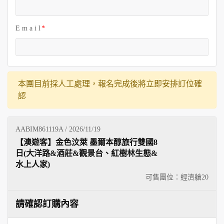
E m a i l
本團目前採人工處理，報名完成後將立即安排訂位確
認
AABIM861119A / 2026/11/19
【澳遊客】金色汶萊 墨爾本醇旅行雙國8
日(大洋路&酒莊&觀景台、紅樹林生態&
水上人家)
可售團位：經濟艙
20
請確認訂購內容