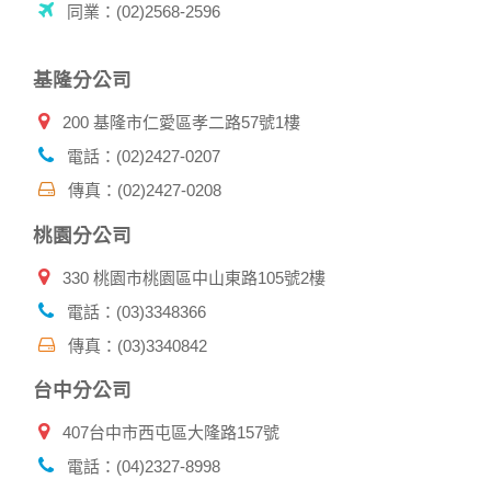
同業：(02)2568-2596
的瀏覽器予以標示，歸納使用者瀏覽器在本網站內部所瀏覽的
網頁，除非您願意告知您的個人資料，否則本網站不會也無法
將此項記錄和您對應。請您注意，在本網站網刊登廣告之廠
基隆分公司
商，或與連結本網站，也可能蒐集您個人的資料。對於您主動
提供的個人資訊，這些廣告廠商、或連結網站有其個別的私權
200 基隆市仁愛區孝二路57號1樓
保護政策，其資料處理措施不適用本網站隱私權保護政策，本
公司不負任何連帶責任。
電話：(02)2427-0207
本網站將在事前或註冊登錄取得您的同意後，傳送商業性資料
傳真：(02)2427-0208
或電子郵件給您。本公司除了在該資料或電子郵件上註明是由
本公司發送，也會在該資料或電子郵件上提供您能隨時停止接
桃園分公司
收這些資料或電子郵件的方法及說明。
330 桃園市桃園區中山東路105號2樓
資料使用:
本公司不會向任何人出售或出借您的個人識別資料。
電話：(03)3348366
在以下情況下， 本公司會向其他人士或公司提供您的個人識別
傳真：(03)3340842
資料：
1.遵守法令或政府機關的要求；或我們發覺您在網站上的行為
台中分公司
違反本公司旗下網站的會員條款或產品、服務的特定使用指
南。
407台中市西屯區大隆路157號
2.為了保護使用者個人隱私，我們無法為您查詢其他使用者的
帳號資料。若您有相關法律上問題需查閱他人資料時，請務必
電話：(04)2327-8998
向警政單位提出告訴，我們將全力配合警政單位調查並提供所