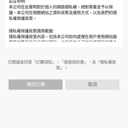
前言申明:
本公司在此聲明對於個人的網路隱私權，絕對尊重並予以保
護。本公司在相關網站之資料收集及運用方式，以及我們的隱
私權保護政策。
隱私權保護政策適用範圍:
隱私權保護政策內容，包括本公司如何處理在用戶使用網站服
務時收集到的身份識別資料，也包括本公司如何處理在商業合
作與本公司合作時分享的任何身份識別資料。隱私權保護政策
不適用於本公司以外的公司或網站群，與非本站所僱用或管理
人員。例如您透過本公司旗下網站上的廣告廠商連結，這些置
已閱讀並同意「訂購須知」、「旅遊契約書」、及「隱私權政
放連結的廠商也可能蒐集您個人的資料。對於您主動提供的個
策」。
人資訊，這些廣告廠商或連結網站有其個別的隱私權保護政
策，其資料處理措施不適用於本公司隱私權保護政策。
您個人在本網站上的聊天室或討論區中任意公開個人資料的行
確認訂購
取消
為，在非經加密的保護下，亦不適用於本公司隱私權保護政
策。
資料的蒐集與使用方式:
為了在本網站提供您最佳的互動性服務，可能會請您提供相關
個人的資料，其範圍如下：
本網站在您使用服務信箱、問卷調查等互動性功能時，會保留