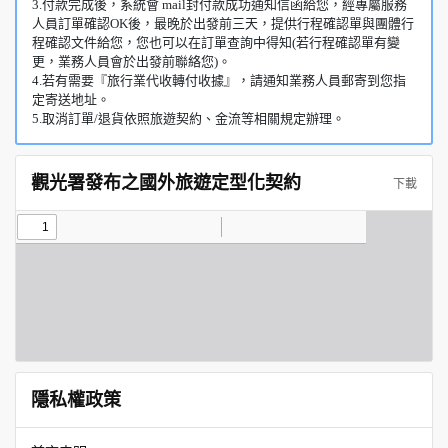
3.付款完成後，系統會 mail封付款成功通知信函給您，經專屬服務
人員訂單確認OK後，最晚於出發前三天，提供行程確認單與團體行
程確認文件給您，您也可以在訂單查詢中得知(若行程確認單有變
更，業務人員會於出發前聯絡您)。
4.若有需要『旅行業代收轉付收據』，請通知業務人員郵寄到您指
定寄送地址。
5.取消訂單/退貨依照旅遊契約、金流等相關規定辦理。
觀光署發布之國外旅遊定型化契約
下載
隱私權政策