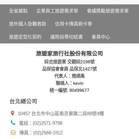
您所提供的姓名、電子郵件地址、聯絡方式及使用時間等。
於一般瀏覽時，伺服器會自行記錄相關行徑，包括您使用連線
全省據點
企業員工旅遊需求單
會議獎勵旅遊需求單
設備的 IP 位址、使用時間、使用的瀏覽器、瀏覽及點選資料記
錄等，做為我們增進網站服務的參考依據，此記錄為內部應
旅外國人急難救助
信用卡傳真刷卡單
用，決不對外公布。
為提供精確的服務，我們會將收集的問卷調查內容進行統計與
旅遊定型化契約
護照自帶切結書
會員中心
分析，分析結果之統計數據或說明文字呈現，除供內部研究
外，我們會視需要公佈統計數據及說明文字，但不涉及特定個
人之資料。
旅遊家旅行社股份有限公司
除非取得您的同意或其他法令之特別規定，本網站絕不會將您
綜合旅遊業 交觀綜2198號
的個人資料揭露予第三人或使用於蒐集目的以外之其他用途。
品保協會會員 品保北1427號
在您於本網站註冊帳號、使用本網站相關產品、服務、活動或
贈獎時，本網站會收集您的個人識別資料，本網站也可以從商
代表人：周順禹
業夥伴處取得個人資料。
聯絡人：kevin
當客戶在本網站註冊時，我們會取得您的姓名、電話、住址、
統一編號: 80499677
身份證字號、電子郵件、出生日期、性別、行業等相關資料，
台北總公司
當您註冊成功，並登入使用我們的服務後，我們即取得您的資
料。註冊時，本網站取得您的姓名、電話、住址、身份證字
10457 台北市中山區南京東路二段88號4樓
號、電子郵件、出生日期、性別、行業等相關資料，當您註冊
成功，並登入使用我們的服務後，本網站即取得您的資料。
電話：(02)2571-9798
其他除了上述，會保留您在上網瀏覽或查詢時，伺服器自行產
生的相關記錄，包括您使用連線設備的 IP 位址、使用時間、使
傳真：(02)2568-1912
用的瀏覽器、瀏覽及點選資料紀錄等。本網站會對個別連線者