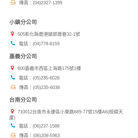
傳真：(04)2327-1399
有相關資料，以協助調查及破案！
自我保護措施:
小鎮分公司
請妥善保管您在本公司及相關企業伙伴網站的帳號、密碼或個
人資料，不要將任何資料、密碼提供給任何人。並在您使用完
505彰化縣鹿港鎮郭厝巷32-1號
本公司相關企業伙伴網站所提供的服務後，務必記得登出帳戶
或關閉網頁瀏覽器，以防止他人讀取您的個人資料。
電話：(04)778-8159
倘若您發現有任何非經授權的第三者使用您的帳號進行任何詢
問或訂購時，請立即通知本站。
嘉義分公司
600嘉義市西區上海路175號1樓
電話：(05)235-6028
傳真：(05)235-6038
台南分公司
710012台南市永康區小東路689-77號15樓A6(經緯天
厦)
電話：(06)237-1588
傳真：(06)208-5963