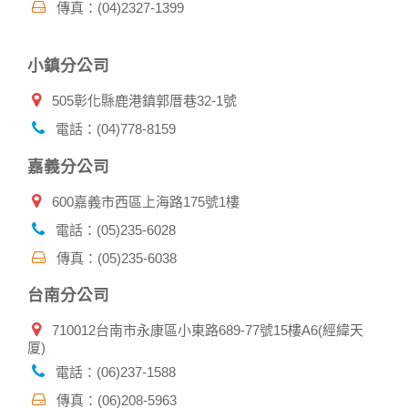
傳真：(04)2327-1399
有相關資料，以協助調查及破案！
自我保護措施:
小鎮分公司
請妥善保管您在本公司及相關企業伙伴網站的帳號、密碼或個
人資料，不要將任何資料、密碼提供給任何人。並在您使用完
505彰化縣鹿港鎮郭厝巷32-1號
本公司相關企業伙伴網站所提供的服務後，務必記得登出帳戶
或關閉網頁瀏覽器，以防止他人讀取您的個人資料。
電話：(04)778-8159
倘若您發現有任何非經授權的第三者使用您的帳號進行任何詢
問或訂購時，請立即通知本站。
嘉義分公司
600嘉義市西區上海路175號1樓
電話：(05)235-6028
傳真：(05)235-6038
台南分公司
710012台南市永康區小東路689-77號15樓A6(經緯天
厦)
電話：(06)237-1588
傳真：(06)208-5963