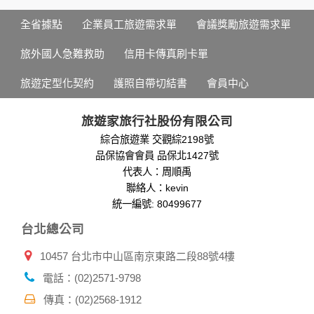
您所提供的姓名、電子郵件地址、聯絡方式及使用時間等。
於一般瀏覽時，伺服器會自行記錄相關行徑，包括您使用連線
全省據點
企業員工旅遊需求單
會議獎勵旅遊需求單
設備的 IP 位址、使用時間、使用的瀏覽器、瀏覽及點選資料記
錄等，做為我們增進網站服務的參考依據，此記錄為內部應
旅外國人急難救助
信用卡傳真刷卡單
用，決不對外公布。
為提供精確的服務，我們會將收集的問卷調查內容進行統計與
旅遊定型化契約
護照自帶切結書
會員中心
分析，分析結果之統計數據或說明文字呈現，除供內部研究
外，我們會視需要公佈統計數據及說明文字，但不涉及特定個
人之資料。
旅遊家旅行社股份有限公司
除非取得您的同意或其他法令之特別規定，本網站絕不會將您
綜合旅遊業 交觀綜2198號
的個人資料揭露予第三人或使用於蒐集目的以外之其他用途。
品保協會會員 品保北1427號
在您於本網站註冊帳號、使用本網站相關產品、服務、活動或
贈獎時，本網站會收集您的個人識別資料，本網站也可以從商
代表人：周順禹
業夥伴處取得個人資料。
聯絡人：kevin
當客戶在本網站註冊時，我們會取得您的姓名、電話、住址、
統一編號: 80499677
身份證字號、電子郵件、出生日期、性別、行業等相關資料，
台北總公司
當您註冊成功，並登入使用我們的服務後，我們即取得您的資
料。註冊時，本網站取得您的姓名、電話、住址、身份證字
10457 台北市中山區南京東路二段88號4樓
號、電子郵件、出生日期、性別、行業等相關資料，當您註冊
成功，並登入使用我們的服務後，本網站即取得您的資料。
電話：(02)2571-9798
其他除了上述，會保留您在上網瀏覽或查詢時，伺服器自行產
生的相關記錄，包括您使用連線設備的 IP 位址、使用時間、使
傳真：(02)2568-1912
用的瀏覽器、瀏覽及點選資料紀錄等。本網站會對個別連線者