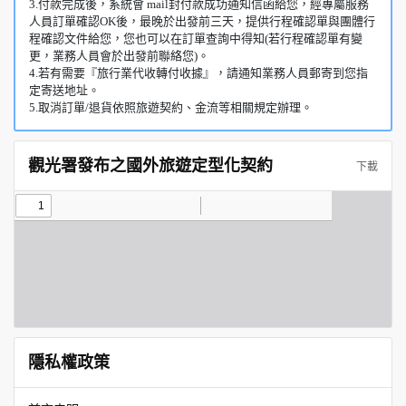
3.付款完成後，系統會 mail封付款成功通知信函給您，經專屬服務
人員訂單確認OK後，最晚於出發前三天，提供行程確認單與團體行
程確認文件給您，您也可以在訂單查詢中得知(若行程確認單有變
更，業務人員會於出發前聯絡您)。
4.若有需要『旅行業代收轉付收據』，請通知業務人員郵寄到您指
定寄送地址。
5.取消訂單/退貨依照旅遊契約、金流等相關規定辦理。
觀光署發布之國外旅遊定型化契約
下載
隱私權政策