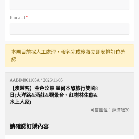
E m a i l
本團目前採人工處理，報名完成後將立即安排訂位確
認
AABIM861105A / 2026/11/05
【澳遊客】金色汶萊 墨爾本醇旅行雙國8
日(大洋路&酒莊&觀景台、紅樹林生態&
水上人家)
可售團位：經濟艙
20
請確認訂購內容