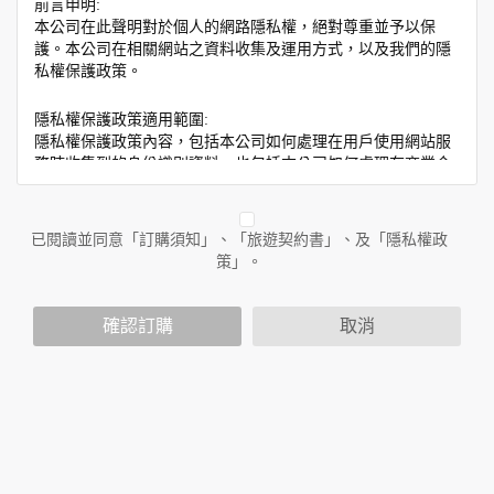
前言申明:
本公司在此聲明對於個人的網路隱私權，絕對尊重並予以保
護。本公司在相關網站之資料收集及運用方式，以及我們的隱
私權保護政策。
隱私權保護政策適用範圍:
隱私權保護政策內容，包括本公司如何處理在用戶使用網站服
務時收集到的身份識別資料，也包括本公司如何處理在商業合
作與本公司合作時分享的任何身份識別資料。隱私權保護政策
不適用於本公司以外的公司或網站群，與非本站所僱用或管理
人員。例如您透過本公司旗下網站上的廣告廠商連結，這些置
已閱讀並同意「訂購須知」、「旅遊契約書」、及「隱私權政
放連結的廠商也可能蒐集您個人的資料。對於您主動提供的個
策」。
人資訊，這些廣告廠商或連結網站有其個別的隱私權保護政
策，其資料處理措施不適用於本公司隱私權保護政策。
您個人在本網站上的聊天室或討論區中任意公開個人資料的行
確認訂購
取消
為，在非經加密的保護下，亦不適用於本公司隱私權保護政
策。
資料的蒐集與使用方式:
為了在本網站提供您最佳的互動性服務，可能會請您提供相關
個人的資料，其範圍如下：
本網站在您使用服務信箱、問卷調查等互動性功能時，會保留