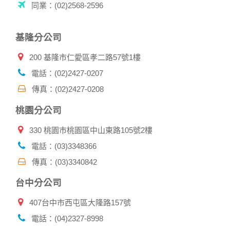
同業：(02)2568-2596
的瀏覽器予以標示，歸納使用者瀏覽器在本網站內部所瀏覽的
網頁，除非您願意告知您的個人資料，否則本網站不會也無法
將此項記錄和您對應。請您注意，在本網站網刊登廣告之廠
基隆分公司
商，或與連結本網站，也可能蒐集您個人的資料。對於您主動
提供的個人資訊，這些廣告廠商、或連結網站有其個別的私權
200 基隆市仁愛區孝二路57號1樓
保護政策，其資料處理措施不適用本網站隱私權保護政策，本
公司不負任何連帶責任。
電話：(02)2427-0207
本網站將在事前或註冊登錄取得您的同意後，傳送商業性資料
傳真：(02)2427-0208
或電子郵件給您。本公司除了在該資料或電子郵件上註明是由
本公司發送，也會在該資料或電子郵件上提供您能隨時停止接
桃園分公司
收這些資料或電子郵件的方法及說明。
330 桃園市桃園區中山東路105號2樓
資料使用:
本公司不會向任何人出售或出借您的個人識別資料。
電話：(03)3348366
在以下情況下， 本公司會向其他人士或公司提供您的個人識別
傳真：(03)3340842
資料：
1.遵守法令或政府機關的要求；或我們發覺您在網站上的行為
台中分公司
違反本公司旗下網站的會員條款或產品、服務的特定使用指
南。
407台中市西屯區大隆路157號
2.為了保護使用者個人隱私，我們無法為您查詢其他使用者的
帳號資料。若您有相關法律上問題需查閱他人資料時，請務必
電話：(04)2327-8998
向警政單位提出告訴，我們將全力配合警政單位調查並提供所