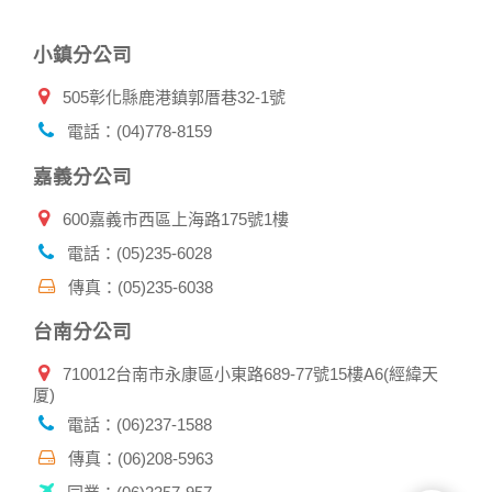
自我保護措施:
小鎮分公司
請妥善保管您在本公司及相關企業伙伴網站的帳號、密碼或個
人資料，不要將任何資料、密碼提供給任何人。並在您使用完
505彰化縣鹿港鎮郭厝巷32-1號
本公司相關企業伙伴網站所提供的服務後，務必記得登出帳戶
或關閉網頁瀏覽器，以防止他人讀取您的個人資料。
電話：(04)778-8159
倘若您發現有任何非經授權的第三者使用您的帳號進行任何詢
問或訂購時，請立即通知本站。
嘉義分公司
600嘉義市西區上海路175號1樓
電話：(05)235-6028
傳真：(05)235-6038
台南分公司
710012台南市永康區小東路689-77號15樓A6(經緯天
厦)
電話：(06)237-1588
傳真：(06)208-5963