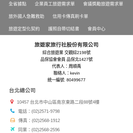
於一般瀏覽時，伺服器會自行記錄相關行徑，包括您使用連線
全省據點
企業員工旅遊需求單
會議獎勵旅遊需求單
設備的 IP 位址、使用時間、使用的瀏覽器、瀏覽及點選資料記
錄等，做為我們增進網站服務的參考依據，此記錄為內部應
旅外國人急難救助
信用卡傳真刷卡單
用，決不對外公布。
為提供精確的服務，我們會將收集的問卷調查內容進行統計與
旅遊定型化契約
護照自帶切結書
會員中心
分析，分析結果之統計數據或說明文字呈現，除供內部研究
外，我們會視需要公佈統計數據及說明文字，但不涉及特定個
人之資料。
旅遊家旅行社股份有限公司
除非取得您的同意或其他法令之特別規定，本網站絕不會將您
綜合旅遊業 交觀綜2198號
的個人資料揭露予第三人或使用於蒐集目的以外之其他用途。
品保協會會員 品保北1427號
在您於本網站註冊帳號、使用本網站相關產品、服務、活動或
贈獎時，本網站會收集您的個人識別資料，本網站也可以從商
代表人：周順禹
業夥伴處取得個人資料。
聯絡人：kevin
當客戶在本網站註冊時，我們會取得您的姓名、電話、住址、
統一編號: 80499677
身份證字號、電子郵件、出生日期、性別、行業等相關資料，
台北總公司
當您註冊成功，並登入使用我們的服務後，我們即取得您的資
料。註冊時，本網站取得您的姓名、電話、住址、身份證字
10457 台北市中山區南京東路二段88號4樓
號、電子郵件、出生日期、性別、行業等相關資料，當您註冊
成功，並登入使用我們的服務後，本網站即取得您的資料。
電話：(02)2571-9798
其他除了上述，會保留您在上網瀏覽或查詢時，伺服器自行產
生的相關記錄，包括您使用連線設備的 IP 位址、使用時間、使
傳真：(02)2568-1912
用的瀏覽器、瀏覽及點選資料紀錄等。本網站會對個別連線者
同業：(02)2568-2596
的瀏覽器予以標示，歸納使用者瀏覽器在本網站內部所瀏覽的