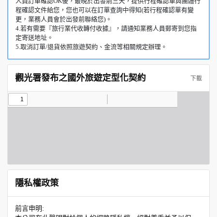
人員訂單確認OK後，最晚於出發前三天，提供行程確認單與團體行
程確認文件給您，您也可以在訂單查詢中得知(若行程確認單有變
更，業務人員會於出發前聯絡您)。
4.若有需要『旅行業代收轉付收據』，請通知業務人員郵寄到您指
定寄送地址。
5.取消訂單/退貨依照旅遊契約、金流等相關規定辦理。
觀光署發布之國外旅遊定型化契約
下載
隱私權政策
前言申明: