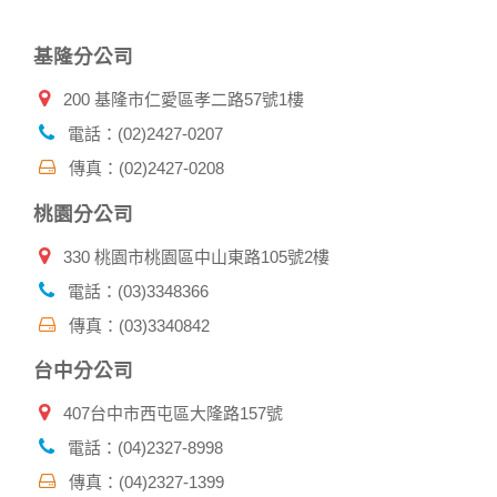
網頁，除非您願意告知您的個人資料，否則本網站不會也無法
將此項記錄和您對應。請您注意，在本網站網刊登廣告之廠
基隆分公司
商，或與連結本網站，也可能蒐集您個人的資料。對於您主動
提供的個人資訊，這些廣告廠商、或連結網站有其個別的私權
200 基隆市仁愛區孝二路57號1樓
保護政策，其資料處理措施不適用本網站隱私權保護政策，本
公司不負任何連帶責任。
電話：(02)2427-0207
本網站將在事前或註冊登錄取得您的同意後，傳送商業性資料
傳真：(02)2427-0208
或電子郵件給您。本公司除了在該資料或電子郵件上註明是由
本公司發送，也會在該資料或電子郵件上提供您能隨時停止接
桃園分公司
收這些資料或電子郵件的方法及說明。
330 桃園市桃園區中山東路105號2樓
資料使用:
本公司不會向任何人出售或出借您的個人識別資料。
電話：(03)3348366
在以下情況下， 本公司會向其他人士或公司提供您的個人識別
傳真：(03)3340842
資料：
1.遵守法令或政府機關的要求；或我們發覺您在網站上的行為
台中分公司
違反本公司旗下網站的會員條款或產品、服務的特定使用指
南。
407台中市西屯區大隆路157號
2.為了保護使用者個人隱私，我們無法為您查詢其他使用者的
帳號資料。若您有相關法律上問題需查閱他人資料時，請務必
電話：(04)2327-8998
向警政單位提出告訴，我們將全力配合警政單位調查並提供所
傳真：(04)2327-1399
有相關資料，以協助調查及破案！