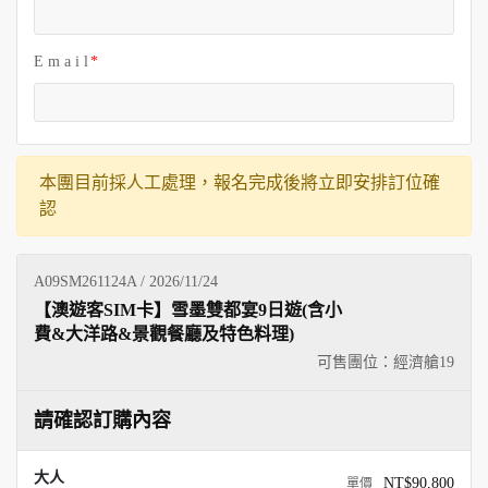
E m a i l
本團目前採人工處理，報名完成後將立即安排訂位確
認
A09SM261124A / 2026/11/24
【澳遊客SIM卡】雪墨雙都宴9日遊(含小
費&大洋路&景觀餐廳及特色料理)
可售團位：經濟艙
19
請確認訂購內容
大人
NT$90,800