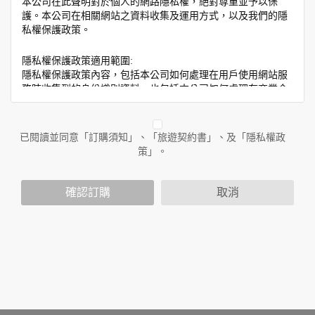
本公司在此聲明對於個人的網路隱私權，絕對尊重並予以保
護。本公司在相關網站之資料收集及運用方式，以及我們的隱
私權保護政策。
隱私權保護政策適用範圍:
隱私權保護政策內容，包括本公司如何處理在用戶使用網站服
務時收集到的身份識別資料，也包括本公司如何處理在商業合
作與本公司合作時分享的任何身份識別資料。隱私權保護政策
不適用於本公司以外的公司或網站群，與非本站所僱用或管理
人員。例如您透過本公司旗下網站上的廣告廠商連結，這些置
已閱讀並同意「訂購須知」、「旅遊契約書」、及「隱私權政
放連結的廠商也可能蒐集您個人的資料。對於您主動提供的個
策」。
人資訊，這些廣告廠商或連結網站有其個別的隱私權保護政
策，其資料處理措施不適用於本公司隱私權保護政策。
您個人在本網站上的聊天室或討論區中任意公開個人資料的行
確認訂購
取消
為，在非經加密的保護下，亦不適用於本公司隱私權保護政
策。
資料的蒐集與使用方式:
為了在本網站提供您最佳的互動性服務，可能會請您提供相關
個人的資料，其範圍如下：
本網站在您使用服務信箱、問卷調查等互動性功能時，會保留
您所提供的姓名、電子郵件地址、聯絡方式及使用時間等。