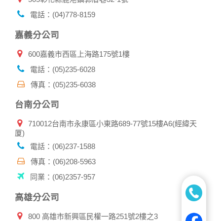
本公司相關企業伙伴網站所提供的服務後，務必記得登出帳戶
或關閉網頁瀏覽器，以防止他人讀取您的個人資料。
電話：(04)778-8159
倘若您發現有任何非經授權的第三者使用您的帳號進行任何詢
問或訂購時，請立即通知本站。
嘉義分公司
600嘉義市西區上海路175號1樓
電話：(05)235-6028
傳真：(05)235-6038
台南分公司
710012台南市永康區小東路689-77號15樓A6(經緯天
厦)
電話：(06)237-1588
傳真：(06)208-5963
同業：(06)2357-957
高雄分公司
800 高雄市新興區民權一路251號2樓之3