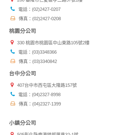
保護政策，其資料處理措施不適用本網站隱私權保護政策，本
公司不負任何連帶責任。
電話：(02)2427-0207
本網站將在事前或註冊登錄取得您的同意後，傳送商業性資料
傳真：(02)2427-0208
或電子郵件給您。本公司除了在該資料或電子郵件上註明是由
本公司發送，也會在該資料或電子郵件上提供您能隨時停止接
桃園分公司
收這些資料或電子郵件的方法及說明。
330 桃園市桃園區中山東路105號2樓
資料使用:
本公司不會向任何人出售或出借您的個人識別資料。
電話：(03)3348366
在以下情況下， 本公司會向其他人士或公司提供您的個人識別
傳真：(03)3340842
資料：
1.遵守法令或政府機關的要求；或我們發覺您在網站上的行為
台中分公司
違反本公司旗下網站的會員條款或產品、服務的特定使用指
南。
407台中市西屯區大隆路157號
2.為了保護使用者個人隱私，我們無法為您查詢其他使用者的
帳號資料。若您有相關法律上問題需查閱他人資料時，請務必
電話：(04)2327-8998
向警政單位提出告訴，我們將全力配合警政單位調查並提供所
傳真：(04)2327-1399
有相關資料，以協助調查及破案！
自我保護措施:
小鎮分公司
請妥善保管您在本公司及相關企業伙伴網站的帳號、密碼或個
人資料，不要將任何資料、密碼提供給任何人。並在您使用完
505彰化縣鹿港鎮郭厝巷32-1號