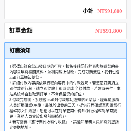
小計
NT$91,800
訂單金額
NT$91,800
訂購須知
1.選擇出符合您出發日期的行程，報名後確認行程表與旅遊契約書
內容且填寫相關資料，並利用線上付款，完成訂購流程，我們也會
mail訂單通知給您。
2.詳細付款內容請依照行程內容頁中的付款說明。若您是訂購須立
即付款的行程，請立即於線上即時完成 全額付款，若逾時未付，本
站系統將自動取消訂單，不會保留您的訂位。
3.付款完成後，系統會 mail封付款成功通知信函給您，經專屬服務
人員訂單確認OK後，最晚於出發前三天，提供行程確認單與團體行
程確認文件給您，您也可以在訂單查詢中得知(若行程確認單有變
更，業務人員會於出發前聯絡您)。
4.若有需要『旅行業代收轉付收據』，請通知業務人員郵寄到您指
定寄送地址。