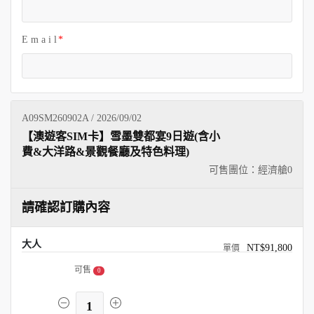
E m a i l
A09SM260902A / 2026/09/02
【澳遊客SIM卡】雪墨雙都宴9日遊(含小
費&大洋路&景觀餐廳及特色料理)
可售團位：經濟艙
0
請確認訂購內容
大人
NT$91,800
可售
0
1