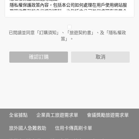
隱私權保護政策內容，包括本公司如何處理在用戶使用網站服
務時收集到的身份識別資料，也包括本公司如何處理在商業合
作與本公司合作時分享的任何身份識別資料。隱私權保護政策
不適用於本公司以外的公司或網站群，與非本站所僱用或管理
人員。例如您透過本公司旗下網站上的廣告廠商連結，這些置
已閱讀並同意「訂購須知」、「旅遊契約書」、及「隱私權政
放連結的廠商也可能蒐集您個人的資料。對於您主動提供的個
策」。
人資訊，這些廣告廠商或連結網站有其個別的隱私權保護政
策，其資料處理措施不適用於本公司隱私權保護政策。
您個人在本網站上的聊天室或討論區中任意公開個人資料的行
確認訂購
取消
為，在非經加密的保護下，亦不適用於本公司隱私權保護政
策。
資料的蒐集與使用方式:
為了在本網站提供您最佳的互動性服務，可能會請您提供相關
個人的資料，其範圍如下：
本網站在您使用服務信箱、問卷調查等互動性功能時，會保留
您所提供的姓名、電子郵件地址、聯絡方式及使用時間等。
於一般瀏覽時，伺服器會自行記錄相關行徑，包括您使用連線
全省據點
企業員工旅遊需求單
會議獎勵旅遊需求單
設備的 IP 位址、使用時間、使用的瀏覽器、瀏覽及點選資料記
錄等，做為我們增進網站服務的參考依據，此記錄為內部應
旅外國人急難救助
信用卡傳真刷卡單
用，決不對外公布。
為提供精確的服務，我們會將收集的問卷調查內容進行統計與