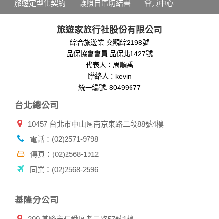
旅遊定型化契約
護照自帶切結書
會員中心
分析，分析結果之統計數據或說明文字呈現，除供內部研究
外，我們會視需要公佈統計數據及說明文字，但不涉及特定個
人之資料。
旅遊家旅行社股份有限公司
除非取得您的同意或其他法令之特別規定，本網站絕不會將您
綜合旅遊業 交觀綜2198號
的個人資料揭露予第三人或使用於蒐集目的以外之其他用途。
品保協會會員 品保北1427號
在您於本網站註冊帳號、使用本網站相關產品、服務、活動或
贈獎時，本網站會收集您的個人識別資料，本網站也可以從商
代表人：周順禹
業夥伴處取得個人資料。
聯絡人：kevin
當客戶在本網站註冊時，我們會取得您的姓名、電話、住址、
統一編號: 80499677
身份證字號、電子郵件、出生日期、性別、行業等相關資料，
台北總公司
當您註冊成功，並登入使用我們的服務後，我們即取得您的資
料。註冊時，本網站取得您的姓名、電話、住址、身份證字
10457 台北市中山區南京東路二段88號4樓
號、電子郵件、出生日期、性別、行業等相關資料，當您註冊
成功，並登入使用我們的服務後，本網站即取得您的資料。
電話：(02)2571-9798
其他除了上述，會保留您在上網瀏覽或查詢時，伺服器自行產
生的相關記錄，包括您使用連線設備的 IP 位址、使用時間、使
傳真：(02)2568-1912
用的瀏覽器、瀏覽及點選資料紀錄等。本網站會對個別連線者
同業：(02)2568-2596
的瀏覽器予以標示，歸納使用者瀏覽器在本網站內部所瀏覽的
網頁，除非您願意告知您的個人資料，否則本網站不會也無法
將此項記錄和您對應。請您注意，在本網站網刊登廣告之廠
基隆分公司
商，或與連結本網站，也可能蒐集您個人的資料。對於您主動
提供的個人資訊，這些廣告廠商、或連結網站有其個別的私權
200 基隆市仁愛區孝二路57號1樓