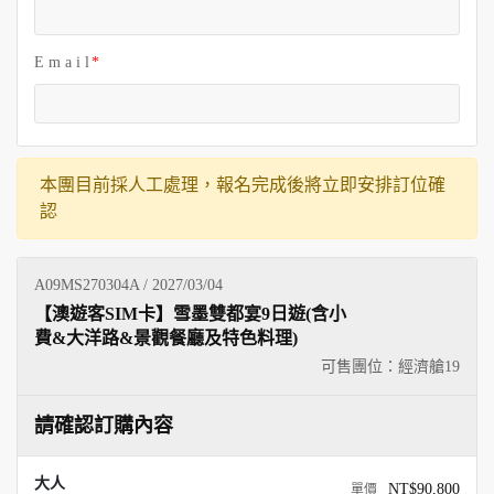
E m a i l
本團目前採人工處理，報名完成後將立即安排訂位確
認
A09MS270304A / 2027/03/04
【澳遊客SIM卡】雪墨雙都宴9日遊(含小
費&大洋路&景觀餐廳及特色料理)
可售團位：經濟艙
19
請確認訂購內容
大人
NT$90,800