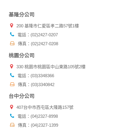
網頁，除非您願意告知您的個人資料，否則本網站不會也無法
將此項記錄和您對應。請您注意，在本網站網刊登廣告之廠
基隆分公司
商，或與連結本網站，也可能蒐集您個人的資料。對於您主動
提供的個人資訊，這些廣告廠商、或連結網站有其個別的私權
200 基隆市仁愛區孝二路57號1樓
保護政策，其資料處理措施不適用本網站隱私權保護政策，本
公司不負任何連帶責任。
電話：(02)2427-0207
本網站將在事前或註冊登錄取得您的同意後，傳送商業性資料
傳真：(02)2427-0208
或電子郵件給您。本公司除了在該資料或電子郵件上註明是由
本公司發送，也會在該資料或電子郵件上提供您能隨時停止接
桃園分公司
收這些資料或電子郵件的方法及說明。
330 桃園市桃園區中山東路105號2樓
資料使用:
本公司不會向任何人出售或出借您的個人識別資料。
電話：(03)3348366
在以下情況下， 本公司會向其他人士或公司提供您的個人識別
傳真：(03)3340842
資料：
1.遵守法令或政府機關的要求；或我們發覺您在網站上的行為
台中分公司
違反本公司旗下網站的會員條款或產品、服務的特定使用指
南。
407台中市西屯區大隆路157號
2.為了保護使用者個人隱私，我們無法為您查詢其他使用者的
帳號資料。若您有相關法律上問題需查閱他人資料時，請務必
電話：(04)2327-8998
向警政單位提出告訴，我們將全力配合警政單位調查並提供所
傳真：(04)2327-1399
有相關資料，以協助調查及破案！