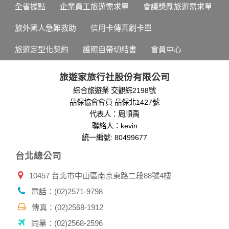
於一般瀏覽時，伺服器會自行記錄相關行徑，包括您使用連線
全省據點
企業員工旅遊需求單
會議獎勵旅遊需求單
設備的 IP 位址、使用時間、使用的瀏覽器、瀏覽及點選資料記
錄等，做為我們增進網站服務的參考依據，此記錄為內部應
旅外國人急難救助
信用卡傳真刷卡單
用，決不對外公布。
為提供精確的服務，我們會將收集的問卷調查內容進行統計與
旅遊定型化契約
護照自帶切結書
會員中心
分析，分析結果之統計數據或說明文字呈現，除供內部研究
外，我們會視需要公佈統計數據及說明文字，但不涉及特定個
人之資料。
旅遊家旅行社股份有限公司
除非取得您的同意或其他法令之特別規定，本網站絕不會將您
綜合旅遊業 交觀綜2198號
的個人資料揭露予第三人或使用於蒐集目的以外之其他用途。
品保協會會員 品保北1427號
在您於本網站註冊帳號、使用本網站相關產品、服務、活動或
贈獎時，本網站會收集您的個人識別資料，本網站也可以從商
代表人：周順禹
業夥伴處取得個人資料。
聯絡人：kevin
當客戶在本網站註冊時，我們會取得您的姓名、電話、住址、
統一編號: 80499677
身份證字號、電子郵件、出生日期、性別、行業等相關資料，
台北總公司
當您註冊成功，並登入使用我們的服務後，我們即取得您的資
料。註冊時，本網站取得您的姓名、電話、住址、身份證字
10457 台北市中山區南京東路二段88號4樓
號、電子郵件、出生日期、性別、行業等相關資料，當您註冊
成功，並登入使用我們的服務後，本網站即取得您的資料。
電話：(02)2571-9798
其他除了上述，會保留您在上網瀏覽或查詢時，伺服器自行產
生的相關記錄，包括您使用連線設備的 IP 位址、使用時間、使
傳真：(02)2568-1912
用的瀏覽器、瀏覽及點選資料紀錄等。本網站會對個別連線者
同業：(02)2568-2596
的瀏覽器予以標示，歸納使用者瀏覽器在本網站內部所瀏覽的