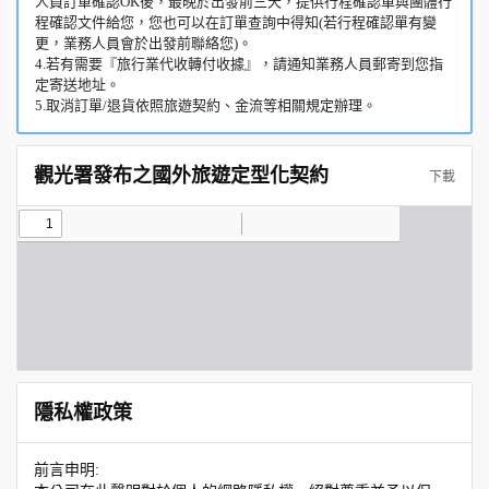
人員訂單確認OK後，最晚於出發前三天，提供行程確認單與團體行
程確認文件給您，您也可以在訂單查詢中得知(若行程確認單有變
更，業務人員會於出發前聯絡您)。
4.若有需要『旅行業代收轉付收據』，請通知業務人員郵寄到您指
定寄送地址。
5.取消訂單/退貨依照旅遊契約、金流等相關規定辦理。
觀光署發布之國外旅遊定型化契約
下載
隱私權政策
前言申明: