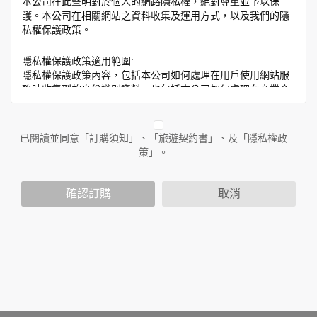
本公司在此聲明對於個人的網路隱私權，絕對尊重並予以保
護。本公司在相關網站之資料收集及運用方式，以及我們的隱
私權保護政策。
隱私權保護政策適用範圍:
隱私權保護政策內容，包括本公司如何處理在用戶使用網站服
務時收集到的身份識別資料，也包括本公司如何處理在商業合
作與本公司合作時分享的任何身份識別資料。隱私權保護政策
不適用於本公司以外的公司或網站群，與非本站所僱用或管理
人員。例如您透過本公司旗下網站上的廣告廠商連結，這些置
已閱讀並同意「訂購須知」、「旅遊契約書」、及「隱私權政
放連結的廠商也可能蒐集您個人的資料。對於您主動提供的個
策」。
人資訊，這些廣告廠商或連結網站有其個別的隱私權保護政
策，其資料處理措施不適用於本公司隱私權保護政策。
您個人在本網站上的聊天室或討論區中任意公開個人資料的行
確認訂購
取消
為，在非經加密的保護下，亦不適用於本公司隱私權保護政
策。
資料的蒐集與使用方式:
為了在本網站提供您最佳的互動性服務，可能會請您提供相關
個人的資料，其範圍如下：
本網站在您使用服務信箱、問卷調查等互動性功能時，會保留
您所提供的姓名、電子郵件地址、聯絡方式及使用時間等。