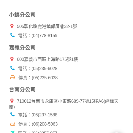
自我保護措施:
小鎮分公司
請妥善保管您在本公司及相關企業伙伴網站的帳號、密碼或個
人資料，不要將任何資料、密碼提供給任何人。並在您使用完
505彰化縣鹿港鎮郭厝巷32-1號
本公司相關企業伙伴網站所提供的服務後，務必記得登出帳戶
或關閉網頁瀏覽器，以防止他人讀取您的個人資料。
電話：(04)778-8159
倘若您發現有任何非經授權的第三者使用您的帳號進行任何詢
問或訂購時，請立即通知本站。
嘉義分公司
600嘉義市西區上海路175號1樓
電話：(05)235-6028
傳真：(05)235-6038
台南分公司
710012台南市永康區小東路689-77號15樓A6(經緯天
厦)
電話：(06)237-1588
傳真：(06)208-5963