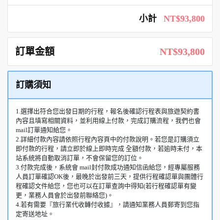
小計
NT$93,800
訂單金額
NT$93,800
訂購須知
1.選擇出符合您出發日期的行程，報名後確認行程表與旅遊契約書
內容且填寫相關資料，並利用線上付款，完成訂購流程，我們也會
mail訂單通知給您。
2.詳細付款內容請依照行程內容頁中的付款說明。若您是訂購須立
即付款的行程，請立即於線上即時完成 全額付款，若逾時未付，本
站系統將自動取消訂單，不會保留您的訂位。
3.付款完成後，系統會 mail封付款成功通知信函給您，經專屬服務
人員訂單確認OK後，最晚於出發前三天，提供行程確認單與團體行
程確認文件給您，您也可以在訂單查詢中得知(若行程確認單有變
更，業務人員會於出發前聯絡您)。
4.若有需要『旅行業代收轉付收據』，請通知業務人員郵寄到您指
定寄送地址。