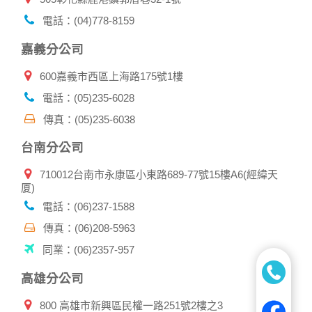
本公司相關企業伙伴網站所提供的服務後，務必記得登出帳戶
或關閉網頁瀏覽器，以防止他人讀取您的個人資料。
電話：(04)778-8159
倘若您發現有任何非經授權的第三者使用您的帳號進行任何詢
問或訂購時，請立即通知本站。
嘉義分公司
600嘉義市西區上海路175號1樓
電話：(05)235-6028
傳真：(05)235-6038
台南分公司
710012台南市永康區小東路689-77號15樓A6(經緯天
厦)
電話：(06)237-1588
傳真：(06)208-5963
同業：(06)2357-957
高雄分公司
800 高雄市新興區民權一路251號2樓之3