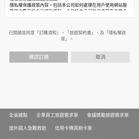
隱私權保護政策內容，包括本公司如何處理在用戶使用網站服
務時收集到的身份識別資料，也包括本公司如何處理在商業合
作與本公司合作時分享的任何身份識別資料。隱私權保護政策
不適用於本公司以外的公司或網站群，與非本站所僱用或管理
人員。例如您透過本公司旗下網站上的廣告廠商連結，這些置
已閱讀並同意「訂購須知」、「旅遊契約書」、及「隱私權政
放連結的廠商也可能蒐集您個人的資料。對於您主動提供的個
策」。
人資訊，這些廣告廠商或連結網站有其個別的隱私權保護政
策，其資料處理措施不適用於本公司隱私權保護政策。
您個人在本網站上的聊天室或討論區中任意公開個人資料的行
確認訂購
取消
為，在非經加密的保護下，亦不適用於本公司隱私權保護政
策。
資料的蒐集與使用方式:
為了在本網站提供您最佳的互動性服務，可能會請您提供相關
個人的資料，其範圍如下：
本網站在您使用服務信箱、問卷調查等互動性功能時，會保留
您所提供的姓名、電子郵件地址、聯絡方式及使用時間等。
於一般瀏覽時，伺服器會自行記錄相關行徑，包括您使用連線
全省據點
企業員工旅遊需求單
會議獎勵旅遊需求單
設備的 IP 位址、使用時間、使用的瀏覽器、瀏覽及點選資料記
錄等，做為我們增進網站服務的參考依據，此記錄為內部應
旅外國人急難救助
信用卡傳真刷卡單
用，決不對外公布。
為提供精確的服務，我們會將收集的問卷調查內容進行統計與