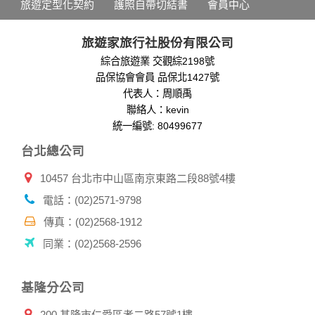
旅遊定型化契約
護照自帶切結書
會員中心
分析，分析結果之統計數據或說明文字呈現，除供內部研究
外，我們會視需要公佈統計數據及說明文字，但不涉及特定個
人之資料。
旅遊家旅行社股份有限公司
除非取得您的同意或其他法令之特別規定，本網站絕不會將您
綜合旅遊業 交觀綜2198號
的個人資料揭露予第三人或使用於蒐集目的以外之其他用途。
品保協會會員 品保北1427號
在您於本網站註冊帳號、使用本網站相關產品、服務、活動或
贈獎時，本網站會收集您的個人識別資料，本網站也可以從商
代表人：周順禹
業夥伴處取得個人資料。
聯絡人：kevin
當客戶在本網站註冊時，我們會取得您的姓名、電話、住址、
統一編號: 80499677
身份證字號、電子郵件、出生日期、性別、行業等相關資料，
台北總公司
當您註冊成功，並登入使用我們的服務後，我們即取得您的資
料。註冊時，本網站取得您的姓名、電話、住址、身份證字
10457 台北市中山區南京東路二段88號4樓
號、電子郵件、出生日期、性別、行業等相關資料，當您註冊
成功，並登入使用我們的服務後，本網站即取得您的資料。
電話：(02)2571-9798
其他除了上述，會保留您在上網瀏覽或查詢時，伺服器自行產
生的相關記錄，包括您使用連線設備的 IP 位址、使用時間、使
傳真：(02)2568-1912
用的瀏覽器、瀏覽及點選資料紀錄等。本網站會對個別連線者
同業：(02)2568-2596
的瀏覽器予以標示，歸納使用者瀏覽器在本網站內部所瀏覽的
網頁，除非您願意告知您的個人資料，否則本網站不會也無法
將此項記錄和您對應。請您注意，在本網站網刊登廣告之廠
基隆分公司
商，或與連結本網站，也可能蒐集您個人的資料。對於您主動
提供的個人資訊，這些廣告廠商、或連結網站有其個別的私權
200 基隆市仁愛區孝二路57號1樓