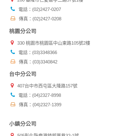
保護政策，其資料處理措施不適用本網站隱私權保護政策，本
公司不負任何連帶責任。
電話：(02)2427-0207
本網站將在事前或註冊登錄取得您的同意後，傳送商業性資料
傳真：(02)2427-0208
或電子郵件給您。本公司除了在該資料或電子郵件上註明是由
本公司發送，也會在該資料或電子郵件上提供您能隨時停止接
桃園分公司
收這些資料或電子郵件的方法及說明。
330 桃園市桃園區中山東路105號2樓
資料使用:
本公司不會向任何人出售或出借您的個人識別資料。
電話：(03)3348366
在以下情況下， 本公司會向其他人士或公司提供您的個人識別
傳真：(03)3340842
資料：
1.遵守法令或政府機關的要求；或我們發覺您在網站上的行為
台中分公司
違反本公司旗下網站的會員條款或產品、服務的特定使用指
南。
407台中市西屯區大隆路157號
2.為了保護使用者個人隱私，我們無法為您查詢其他使用者的
帳號資料。若您有相關法律上問題需查閱他人資料時，請務必
電話：(04)2327-8998
向警政單位提出告訴，我們將全力配合警政單位調查並提供所
傳真：(04)2327-1399
有相關資料，以協助調查及破案！
自我保護措施:
小鎮分公司
請妥善保管您在本公司及相關企業伙伴網站的帳號、密碼或個
人資料，不要將任何資料、密碼提供給任何人。並在您使用完
505彰化縣鹿港鎮郭厝巷32-1號