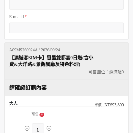
E m a i l
A09MS260924A / 2026/09/24
【澳遊客SIM卡】雪墨雙都宴9日遊(含小
費&大洋路&景觀餐廳及特色料理)
可售團位：經濟艙
0
請確認訂購內容
大人
NT$93,800
可售
0
1