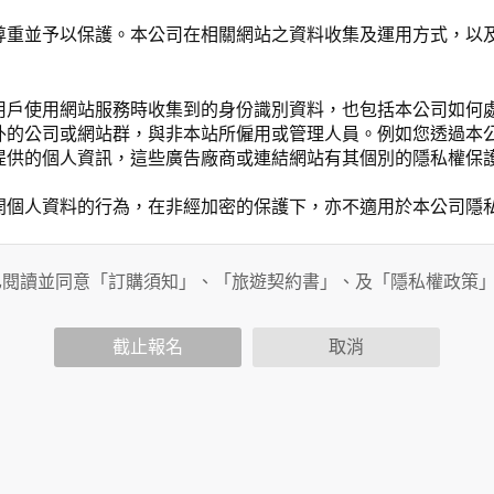
尊重並予以保護。本公司在相關網站之資料收集及運用方式，以
用戶使用網站服務時收集到的身份識別資料，也包括本公司如何
外的公司或網站群，與非本站所僱用或管理人員。例如您透過本
提供的個人資訊，這些廣告廠商或連結網站有其個別的隱私權保
開個人資料的行為，在非經加密的保護下，亦不適用於本公司隱
已閱讀並同意「訂購須知」、「旅遊契約書」、及「隱私權政策
會請您提供相關個人的資料，其範圍如下：
功能時，會保留您所提供的姓名、電子郵件地址、聯絡方式及使
括您使用連線設備的 IP 位址、使用時間、使用的瀏覽器、瀏
截止報名
取消
。
內容進行統計與分析，分析結果之統計數據或說明文字呈現，除
網站絕不會將您的個人資料揭露予第三人或使用於蒐集目的以外
、服務、活動或贈獎時，本網站會收集您的個人識別資料，本網
、電話、住址、身份證字號、電子郵件、出生日期、性別、行業