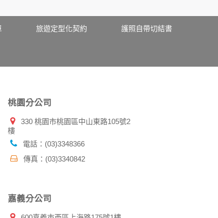
期、性別、行業等相關資料，當您註冊成功，並
、使用時間、使用的瀏覽器、瀏覽及點選資料紀
單
旅遊定型化契約
護照自帶切結書
告知您的個人資料，否則本網站不會也無法將此
您主動提供的個人資訊，這些廣告廠商、或連結
件上註明是由本公司發送，也會在該資料或電子
桃園分公司
330 桃園市桃園區中山東路105號2
樓
特定使用指南。
料時，請務必向警政單位提出告訴，我們將全力
電話：(03)3348366
傳真：(03)3340842
並在您使用完本公司相關企業伙伴網站所提供的
嘉義分公司
600嘉義市西區上海路175號1樓