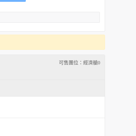
可售團位：經濟艙
0