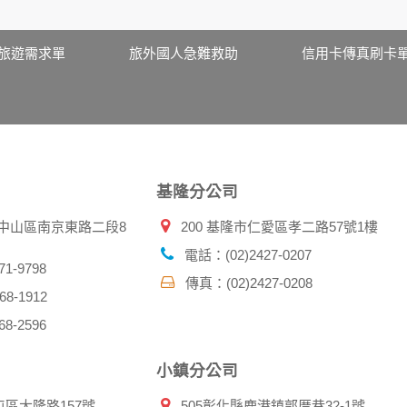
站取得您的姓名、電話、住址、身份證字號、電子郵件、出生日
料。
伺服器自行產生的相關記錄，包括您使用連線設備的 IP 位址
旅遊需求單
旅外國人急難救助
信用卡傳真刷卡
示，歸納使用者瀏覽器在本網站內部所瀏覽的網頁，除非您願意
廣告之廠商，或與連結本網站，也可能蒐集您個人的資料。對於
施不適用本網站隱私權保護政策，本公司不負任何連帶責任。
傳送商業性資料或電子郵件給您。本公司除了在該資料或電子郵
郵件的方法及說明。
基隆分公司
資料。
北市中山區南京東路二段8
200 基隆市仁愛區孝二路57號1樓
供您的個人識別資料：
在網站上的行為違反本公司旗下網站的會員條款或產品、服務的
電話：(02)2427-0207
詢其他使用者的帳號資料。若您有相關法律上問題需查閱他人資
1-9798
傳真：(02)2427-0208
助調查及破案！
8-1912
8-2596
帳號、密碼或個人資料，不要將任何資料、密碼提供給任何人。
，以防止他人讀取您的個人資料。
小鎮分公司
帳號進行任何詢問或訂購時，請立即通知本站。
屯區大隆路157號
505彰化縣鹿港鎮郭厝巷32-1號