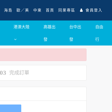
海島
歐／美
中東
首頁
同業專區
會員登入
港澳大陸
高雄出
台中出
自由
發
發
行
03
完成訂單