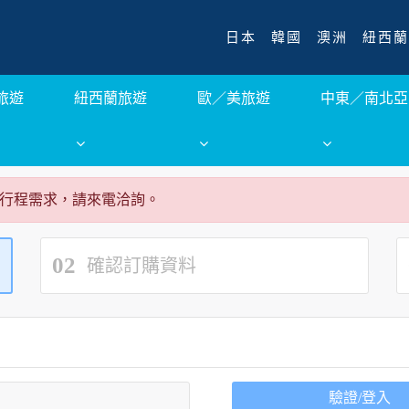
日本
韓國
澳洲
紐西蘭
旅遊
紐西蘭旅遊
歐／美旅遊
中東／南北亞
行程需求，請來電洽詢。
02
確認訂購資料
驗證/登入