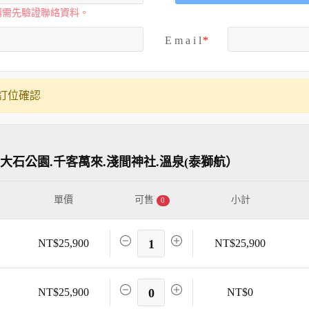
購需先驗證聯絡資料。
E m a i l
訂位確認
大石公園.千客萬來.淺間神社.溫泉(泰獅航）
單價
可售
小計
0
NT$25,900
1
NT$25,900
NT$25,900
0
NT$0