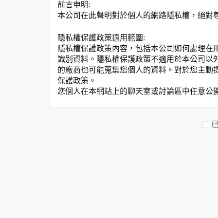
前言申明:
本公司在此聲明對於個人的網路隱私權，絕對
隱私權保護政策適用範圍:
隱私權保護政策內容，包括本公司如何處理在
識別資料。隱私權保護政策不適用於本公司以
的廠商也可能蒐集您個人的資料。對於您主動
保護政策。
您個人在本網站上的聊天室或討論區中任意公
資料的蒐集與使用方式:
為了在本網站提供您最佳的互動性服務，可能
本網站在您使用服務信箱、問卷調查等互動性
於一般瀏覽時，伺服器會自行記錄相關行徑，包
參考依據，此記錄為內部應用，決不對外公布
為提供精確的服務，我們會將收集的問卷調查
明文字，但不涉及特定個人之資料。
除非取得您的同意或其他法令之特別規定，本
在您於本網站註冊帳號、使用本網站相關產品
當客戶在本網站註冊時，我們會取得您的姓名