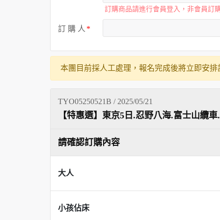
訂購商品請進行會員登入，非會員訂
訂 購 人
本團目前採人工處理，報名完成後將立即安排
TYO05250521B / 2025/05/21
【特惠選】東京5日.忍野八海.富士山纜車.
請確認訂購內容
大人
小孩佔床