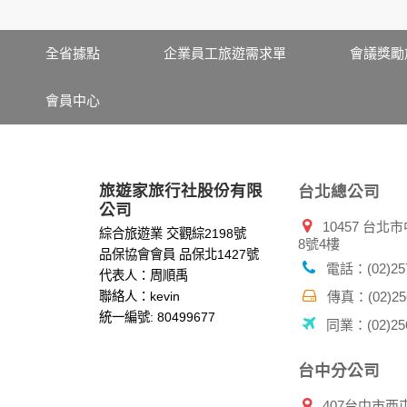
服務後，我們即取得您的資料。註冊時，本網
登入使用我們的服務後，本網站即取得您的資
其他除了上述，會保留您在上網瀏覽或查詢時，
全省據點
企業員工旅遊需求單
會議獎勵
錄等。本網站會對個別連線者的瀏覽器予以標
項記錄和您對應。請您注意，在本網站網刊登
會員中心
網站有其個別的私權保護政策，其資料處理措
本網站將在事前或註冊登錄取得您的同意後，
郵件上提供您能隨時停止接收這些資料或電子
資料使用:
旅遊家旅行社股份有限
台北總公司
本公司不會向任何人出售或出借您的個人識別
公司
10457 台
在以下情況下， 本公司會向其他人士或公司提
綜合旅遊業 交觀綜2198號
8號4樓
1.遵守法令或政府機關的要求；或我們發覺您
品保協會會員 品保北1427號
2.為了保護使用者個人隱私，我們無法為您查
電話：(02)257
代表人：周順禹
配合警政單位調查並提供所有相關資料，以協
聯絡人：kevin
傳真：(02)256
統一編號: 80499677
同業：(02)256
自我保護措施:
請妥善保管您在本公司及相關企業伙伴網站的
服務後，務必記得登出帳戶或關閉網頁瀏覽器
台中分公司
倘若您發現有任何非經授權的第三者使用您的
407台中市西