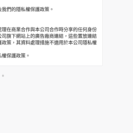
及我們的隱私權保護政策。
處理在商業合作與本公司合作時分享的任何身份
公司旗下網站上的廣告廠商連結，這些置放連結
護政策，其資料處理措施不適用於本公司隱私權
私權保護政策。
」。
用時間等。
覽及點選資料記錄等，做為我們增進網站服務的
供內部研究外，我們會視需要公佈統計數據及說
之其他用途。
站也可以從商業夥伴處取得個人資料。
等相關資料，當您註冊成功，並登入使用我們的