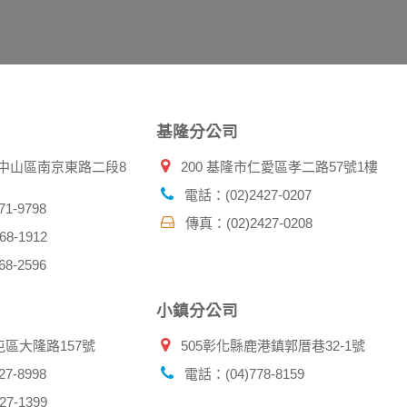
示，歸納使用者瀏覽器在本網站內部所瀏覽的網頁，除非您願意
廣告之廠商，或與連結本網站，也可能蒐集您個人的資料。對於
施不適用本網站隱私權保護政策，本公司不負任何連帶責任。
傳送商業性資料或電子郵件給您。本公司除了在該資料或電子郵
郵件的方法及說明。
基隆分公司
資料。
北市中山區南京東路二段8
200 基隆市仁愛區孝二路57號1樓
供您的個人識別資料：
在網站上的行為違反本公司旗下網站的會員條款或產品、服務的
電話：(02)2427-0207
詢其他使用者的帳號資料。若您有相關法律上問題需查閱他人資
1-9798
傳真：(02)2427-0208
助調查及破案！
8-1912
8-2596
帳號、密碼或個人資料，不要將任何資料、密碼提供給任何人。
，以防止他人讀取您的個人資料。
小鎮分公司
帳號進行任何詢問或訂購時，請立即通知本站。
屯區大隆路157號
505彰化縣鹿港鎮郭厝巷32-1號
7-8998
電話：(04)778-8159
7-1399