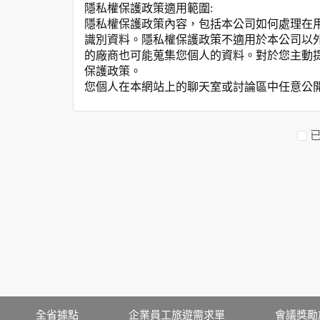
隱私權保護政策適用範圍:
隱私權保護政策內容，包括本公司如何處理在
識別資料。隱私權保護政策不適用於本公司以
的廠商也可能蒐集您個人的資料。對於您主動
保護政策。
您個人在本網站上的聊天室或討論區中任意公
資料的蒐集與使用方式:
為了在本網站提供您最佳的互動性服務，可能
本網站在您使用服務信箱、問卷調查等互動性
於一般瀏覽時，伺服器會自行記錄相關行徑，包
參考依據，此記錄為內部應用，決不對外公布
為提供精確的服務，我們會將收集的問卷調查
明文字，但不涉及特定個人之資料。
除非取得您的同意或其他法令之特別規定，本
在您於本網站註冊帳號、使用本網站相關產品
當客戶在本網站註冊時，我們會取得您的姓名
服務後，我們即取得您的資料。註冊時，本網
登入使用我們的服務後，本網站即取得您的資
其他除了上述，會保留您在上網瀏覽或查詢時，
全省據點
企業員工旅遊需求單
會議獎勵