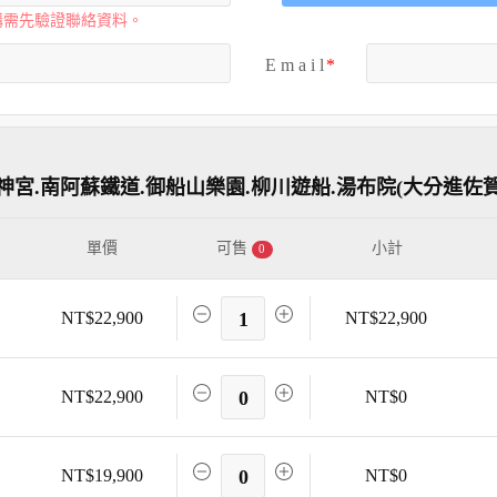
購需先驗證聯絡資料。
E m a i l
神宮.南阿蘇鐵道.御船山樂園.柳川遊船.湯布院(大分進佐賀
單價
可售
小計
0
NT$22,900
1
NT$22,900
NT$22,900
0
NT$0
NT$19,900
0
NT$0