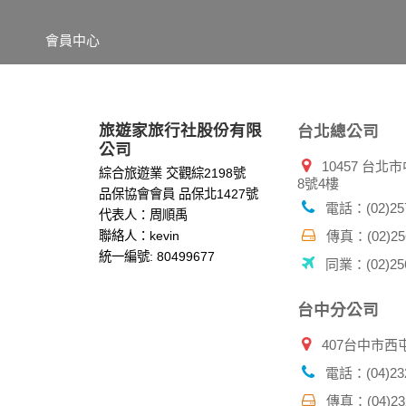
錄等。本網站會對個別連線者的瀏覽器予以標
項記錄和您對應。請您注意，在本網站網刊登
會員中心
網站有其個別的私權保護政策，其資料處理措
本網站將在事前或註冊登錄取得您的同意後，
郵件上提供您能隨時停止接收這些資料或電子
資料使用:
旅遊家旅行社股份有限
台北總公司
本公司不會向任何人出售或出借您的個人識別
公司
10457 台
在以下情況下， 本公司會向其他人士或公司提
綜合旅遊業 交觀綜2198號
8號4樓
1.遵守法令或政府機關的要求；或我們發覺您
品保協會會員 品保北1427號
2.為了保護使用者個人隱私，我們無法為您查
電話：(02)257
代表人：周順禹
配合警政單位調查並提供所有相關資料，以協
聯絡人：kevin
傳真：(02)256
統一編號: 80499677
同業：(02)256
自我保護措施:
請妥善保管您在本公司及相關企業伙伴網站的
服務後，務必記得登出帳戶或關閉網頁瀏覽器
台中分公司
倘若您發現有任何非經授權的第三者使用您的
407台中市西
電話：(04)232
傳真：(04)232