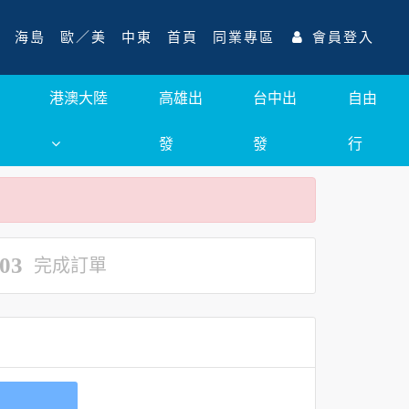
海島
歐／美
中東
首頁
同業專區
會員登入
港澳大陸
高雄出
台中出
自由
發
發
行
03
完成訂單