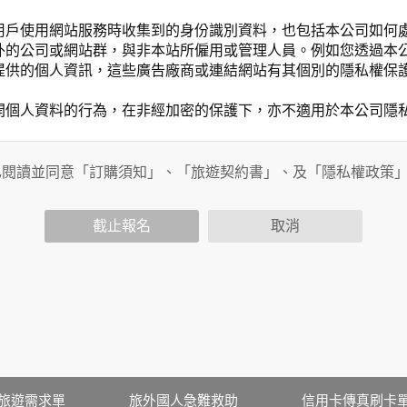
用戶使用網站服務時收集到的身份識別資料，也包括本公司如何
外的公司或網站群，與非本站所僱用或管理人員。例如您透過本
提供的個人資訊，這些廣告廠商或連結網站有其個別的隱私權保
開個人資料的行為，在非經加密的保護下，亦不適用於本公司隱
已閱讀並同意「訂購須知」、「旅遊契約書」、及「隱私權政策
會請您提供相關個人的資料，其範圍如下：
功能時，會保留您所提供的姓名、電子郵件地址、聯絡方式及使
括您使用連線設備的 IP 位址、使用時間、使用的瀏覽器、瀏
截止報名
取消
。
內容進行統計與分析，分析結果之統計數據或說明文字呈現，除
網站絕不會將您的個人資料揭露予第三人或使用於蒐集目的以外
、服務、活動或贈獎時，本網站會收集您的個人識別資料，本網
、電話、住址、身份證字號、電子郵件、出生日期、性別、行業
站取得您的姓名、電話、住址、身份證字號、電子郵件、出生日
料。
伺服器自行產生的相關記錄，包括您使用連線設備的 IP 位址
旅遊需求單
旅外國人急難救助
信用卡傳真刷卡