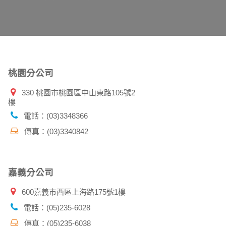
告知您的個人資料，否則本網站不會也無法將此
您主動提供的個人資訊，這些廣告廠商、或連結
件上註明是由本公司發送，也會在該資料或電子
桃園分公司
330 桃園市桃園區中山東路105號2
樓
特定使用指南。
料時，請務必向警政單位提出告訴，我們將全力
電話：(03)3348366
傳真：(03)3340842
並在您使用完本公司相關企業伙伴網站所提供的
嘉義分公司
600嘉義市西區上海路175號1樓
電話：(05)235-6028
傳真：(05)235-6038