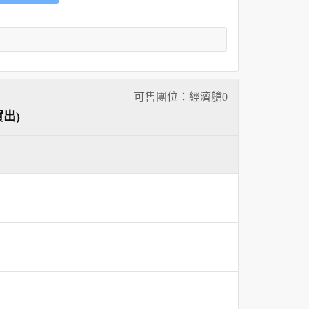
可售團位：經濟艙
0
出)