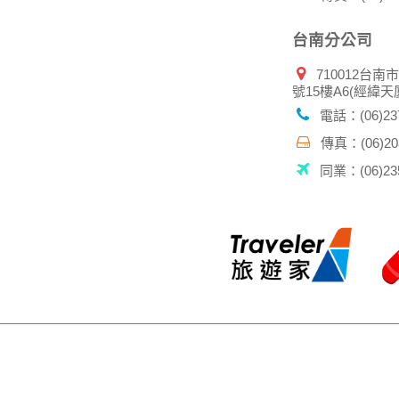
台南分公司
710012台南
號15樓A6(經緯天
電話：(06)237
傳真：(06)208
同業：(06)235