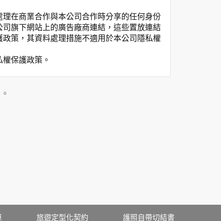
處理在商業合作與本公司合作時分享的任何身份
公司旗下網站上的廣告廠商連結，這些置放連結
護政策，其資料處理措施不適用於本公司隱私權
私權保護政策。
」。
用時間等。
覽及點選資料記錄等，做為我們增進網站服務的
供內部研究外，我們會視需要公佈統計數據及說
之其他用途。
站也可以從商業夥伴處取得個人資料。
等相關資料，當您註冊成功，並登入使用我們的
期、性別、行業等相關資料，當您註冊成功，並
、使用時間、使用的瀏覽器、瀏覽及點選資料紀
單
旅遊定型化契約
護照自帶切結書