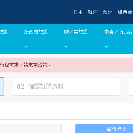
日本
韓國
澳洲
紐西蘭
旅遊
紐西蘭旅遊
歐／美旅遊
中東／南北亞
行程需求，請來電洽詢。
02
確認訂購資料
驗證/登入