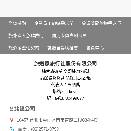
個人的資料，其範圍如下：
本網站在您使用服務信箱、問卷調查等互動性功能時，會保留
您所提供的姓名、電子郵件地址、聯絡方式及使用時間等。
於一般瀏覽時，伺服器會自行記錄相關行徑，包括您使用連線
全省據點
企業員工旅遊需求單
會議獎勵旅遊需求單
設備的 IP 位址、使用時間、使用的瀏覽器、瀏覽及點選資料記
錄等，做為我們增進網站服務的參考依據，此記錄為內部應
旅外國人急難救助
信用卡傳真刷卡單
用，決不對外公布。
為提供精確的服務，我們會將收集的問卷調查內容進行統計與
旅遊定型化契約
護照自帶切結書
會員中心
分析，分析結果之統計數據或說明文字呈現，除供內部研究
外，我們會視需要公佈統計數據及說明文字，但不涉及特定個
人之資料。
旅遊家旅行社股份有限公司
除非取得您的同意或其他法令之特別規定，本網站絕不會將您
綜合旅遊業 交觀綜2198號
的個人資料揭露予第三人或使用於蒐集目的以外之其他用途。
品保協會會員 品保北1427號
在您於本網站註冊帳號、使用本網站相關產品、服務、活動或
贈獎時，本網站會收集您的個人識別資料，本網站也可以從商
代表人：周順禹
業夥伴處取得個人資料。
聯絡人：kevin
當客戶在本網站註冊時，我們會取得您的姓名、電話、住址、
統一編號: 80499677
身份證字號、電子郵件、出生日期、性別、行業等相關資料，
台北總公司
當您註冊成功，並登入使用我們的服務後，我們即取得您的資
料。註冊時，本網站取得您的姓名、電話、住址、身份證字
10457 台北市中山區南京東路二段88號4樓
號、電子郵件、出生日期、性別、行業等相關資料，當您註冊
成功，並登入使用我們的服務後，本網站即取得您的資料。
電話：(02)2571-9798