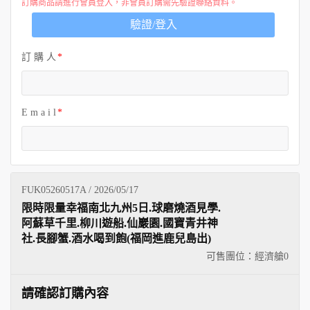
訂購商品請進行會員登入，非會員訂購需先驗證聯絡資料。
驗證/登入
訂 購 人
E m a i l
FUK05260517A / 2026/05/17
限時限量幸福南北九州5日.球磨燒酒見學.
阿蘇草千里.柳川遊船.仙巖園.國寶青井神
社.長腳蟹.酒水喝到飽(福岡進鹿兒島出)
可售團位：經濟艙
0
請確認訂購內容