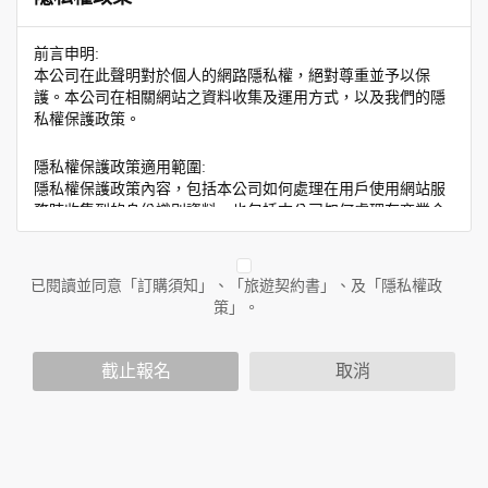
前言申明:
本公司在此聲明對於個人的網路隱私權，絕對尊重並予以保
護。本公司在相關網站之資料收集及運用方式，以及我們的隱
私權保護政策。
隱私權保護政策適用範圍:
隱私權保護政策內容，包括本公司如何處理在用戶使用網站服
務時收集到的身份識別資料，也包括本公司如何處理在商業合
作與本公司合作時分享的任何身份識別資料。隱私權保護政策
不適用於本公司以外的公司或網站群，與非本站所僱用或管理
人員。例如您透過本公司旗下網站上的廣告廠商連結，這些置
已閱讀並同意「訂購須知」、「旅遊契約書」、及「隱私權政
放連結的廠商也可能蒐集您個人的資料。對於您主動提供的個
策」。
人資訊，這些廣告廠商或連結網站有其個別的隱私權保護政
策，其資料處理措施不適用於本公司隱私權保護政策。
您個人在本網站上的聊天室或討論區中任意公開個人資料的行
截止報名
取消
為，在非經加密的保護下，亦不適用於本公司隱私權保護政
策。
資料的蒐集與使用方式:
為了在本網站提供您最佳的互動性服務，可能會請您提供相關