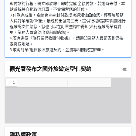
即付款的行程，請立即於線上即時完成 全額付款，若逾時未付，本
站系統將自動取消訂單，不會保留您的訂位。
3.付款完成後，系統會 mail封付款成功通知信函給您，經專屬服務
人員訂單確認OK後，最晚於出發前三天，提供行程確認單與團體行
程確認文件給您，您也可以在訂單查詢中得知(若行程確認單有變
更，業務人員會於出發前聯絡您)。
4.若有需要『旅行業代收轉付收據』，請通知業務人員郵寄到您指
定寄送地址。
5.取消訂單/退貨依照旅遊契約、金流等相關規定辦理。
觀光署發布之國外旅遊定型化契約
下載
隱私權政策