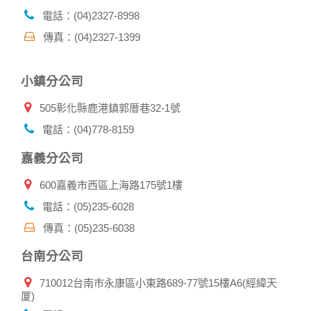
帳號資料。若您有相關法律上問題需查閱他人資料時，請務必
電話：(04)2327-8998
向警政單位提出告訴，我們將全力配合警政單位調查並提供所
傳真：(04)2327-1399
有相關資料，以協助調查及破案！
自我保護措施:
小鎮分公司
請妥善保管您在本公司及相關企業伙伴網站的帳號、密碼或個
人資料，不要將任何資料、密碼提供給任何人。並在您使用完
505彰化縣鹿港鎮郭厝巷32-1號
本公司相關企業伙伴網站所提供的服務後，務必記得登出帳戶
或關閉網頁瀏覽器，以防止他人讀取您的個人資料。
電話：(04)778-8159
倘若您發現有任何非經授權的第三者使用您的帳號進行任何詢
問或訂購時，請立即通知本站。
嘉義分公司
600嘉義市西區上海路175號1樓
電話：(05)235-6028
傳真：(05)235-6038
台南分公司
710012台南市永康區小東路689-77號15樓A6(經緯天
厦)