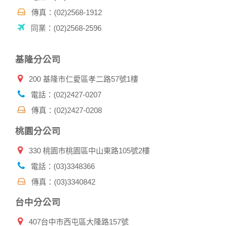
其他除了上述，會保留您在上網瀏覽或查詢時，伺服器自行產
生的相關記錄，包括您使用連線設備的 IP 位址、使用時間、使
傳真：(02)2568-1912
用的瀏覽器、瀏覽及點選資料紀錄等。本網站會對個別連線者
同業：(02)2568-2596
的瀏覽器予以標示，歸納使用者瀏覽器在本網站內部所瀏覽的
網頁，除非您願意告知您的個人資料，否則本網站不會也無法
將此項記錄和您對應。請您注意，在本網站網刊登廣告之廠
基隆分公司
商，或與連結本網站，也可能蒐集您個人的資料。對於您主動
提供的個人資訊，這些廣告廠商、或連結網站有其個別的私權
200 基隆市仁愛區孝二路57號1樓
保護政策，其資料處理措施不適用本網站隱私權保護政策，本
公司不負任何連帶責任。
電話：(02)2427-0207
本網站將在事前或註冊登錄取得您的同意後，傳送商業性資料
傳真：(02)2427-0208
或電子郵件給您。本公司除了在該資料或電子郵件上註明是由
本公司發送，也會在該資料或電子郵件上提供您能隨時停止接
桃園分公司
收這些資料或電子郵件的方法及說明。
330 桃園市桃園區中山東路105號2樓
資料使用:
本公司不會向任何人出售或出借您的個人識別資料。
電話：(03)3348366
在以下情況下， 本公司會向其他人士或公司提供您的個人識別
傳真：(03)3340842
資料：
1.遵守法令或政府機關的要求；或我們發覺您在網站上的行為
台中分公司
違反本公司旗下網站的會員條款或產品、服務的特定使用指
南。
407台中市西屯區大隆路157號
2.為了保護使用者個人隱私，我們無法為您查詢其他使用者的