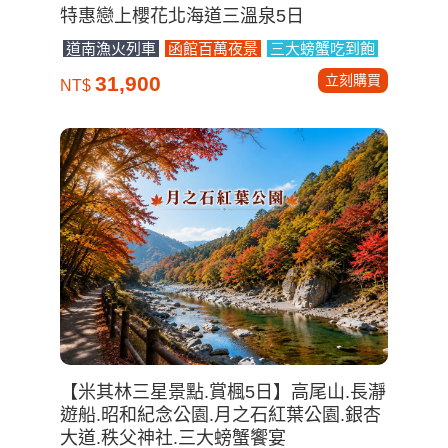
特惠戀上櫻花北海道三溫泉5日
道南漁火列車
函館百萬夜景
三大螃蟹吃到飽
立刻購買
31,900
NT$
【米其林三星景點.賞楓5日】高尾山.長瀞
遊船.昭和紀念公園.月之石紅葉公園.銀杏
大道.秩父神社.三大螃蟹饗宴