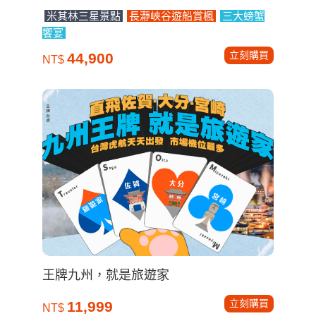
米其林三星景點
長瀞峽谷遊船賞楓
三大螃蟹
饗宴
立刻購買
44,900
NT$
王牌九州，就是旅遊家
立刻購買
11,999
NT$