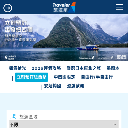
楓景拾光
2026連假攻略
嚴選日本東北之旅
墨爾本
立刻預訂紐西蘭
中四國限定
自由行/半自由行
安妞韓國
漫遊歐洲
旅遊區域