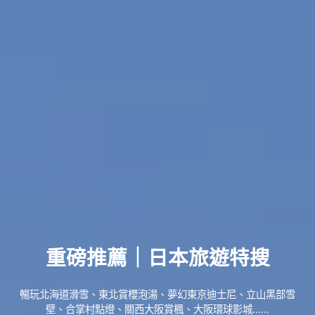
重磅推薦｜日本旅遊特搜
暢玩北海道滑雪、東北賞櫻泡湯、夢幻東京迪士尼、立山黑部雪
壁、合掌村點燈、關西大阪賞楓、大阪環球影城......