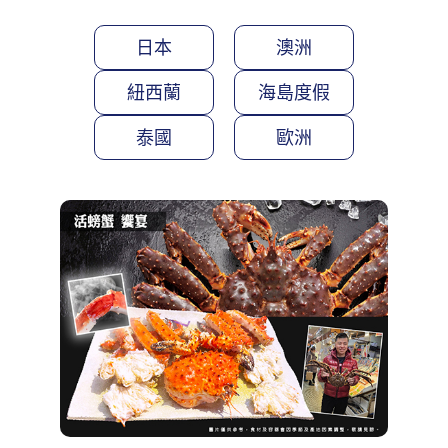
日本
澳洲
紐西蘭
海島度假
泰國
歐洲