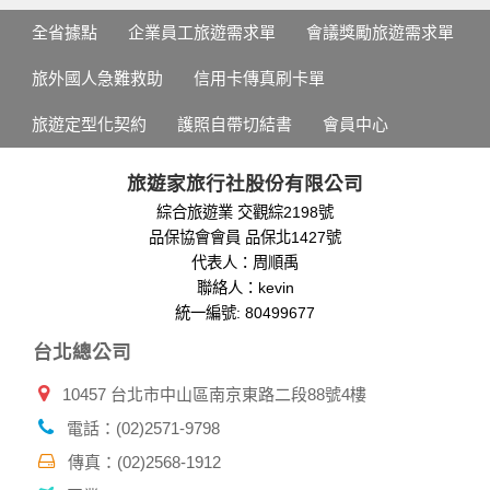
全省據點
企業員工旅遊需求單
會議獎勵旅遊需求單
旅外國人急難救助
信用卡傳真刷卡單
旅遊定型化契約
護照自帶切結書
會員中心
旅遊家旅行社股份有限公司
綜合旅遊業 交觀綜2198號
品保協會會員 品保北1427號
代表人：周順禹
聯絡人：kevin
統一編號: 80499677
台北總公司
10457 台北市中山區南京東路二段88號4樓
電話：(02)2571-9798
傳真：(02)2568-1912