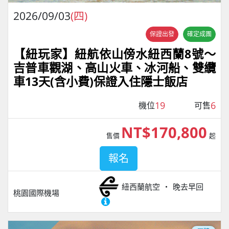
2026/09/03
(四)
保證出發
確定成團
【紐玩家】紐航依山傍水紐西蘭8號～
吉普車觀湖、高山火車、冰河船、雙纜
車13天(含小費)保證入住隱士飯店
19
6
機位
可售
NT$170,800
售價
起
報名
紐西蘭航空
晚去早回
桃園國際機場