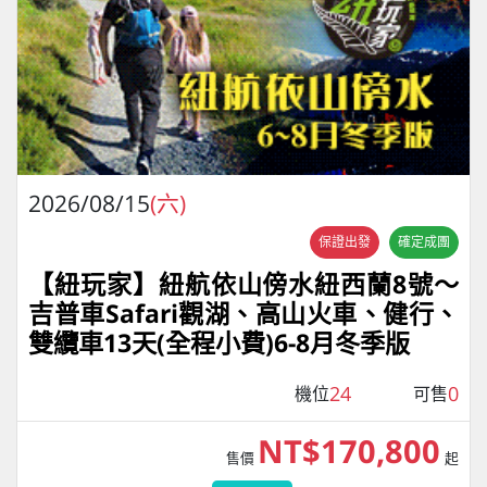
2026/08/15
(六)
保證出發
確定成團
【紐玩家】紐航依山傍水紐西蘭8號～
吉普車Safari觀湖、高山火車、健行、
雙纜車13天(全程小費)6-8月冬季版
24
0
機位
可售
NT$170,800
售價
起