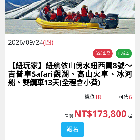
2026/09/24
(四)
保證出發
已成團
【紐玩家】紐航依山傍水紐西蘭8號～
吉普車Safari觀湖、高山火車、冰河
船、雙纜車13天(全程含小費)
18
6
機位
可售
NT$173,800
售價
起
報名