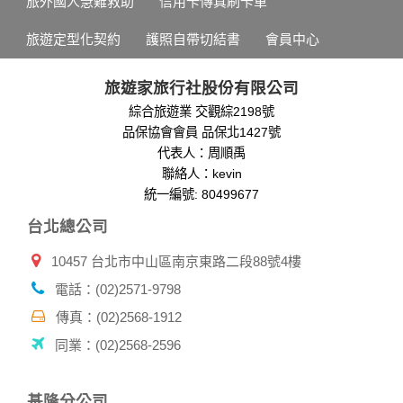
旅外國人急難救助
信用卡傳真刷卡單
旅遊定型化契約
護照自帶切結書
會員中心
旅遊家旅行社股份有限公司
綜合旅遊業 交觀綜2198號
品保協會會員 品保北1427號
代表人：周順禹
聯絡人：kevin
統一編號: 80499677
台北總公司
10457 台北市中山區南京東路二段88號4樓
電話：(02)2571-9798
傳真：(02)2568-1912
同業：(02)2568-2596
基隆分公司