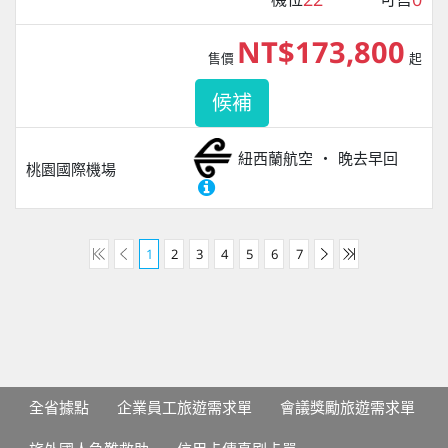
NT$173,800
售價
起
候補
紐西蘭航空
晚去早回
桃園國際機場
1
2
3
4
5
6
7
全省據點
企業員工旅遊需求單
會議獎勵旅遊需求單