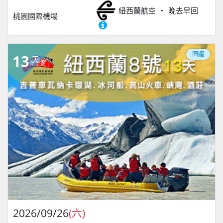
紐西蘭航空
晚去早回
桃園國際機場
團體
13
天
2026/09/26
(六)