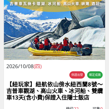
2026/10/08
(四)
保證出發
確定成團
【紐玩家】紐航依山傍水紐西蘭8號～
吉普車觀湖、高山火車、冰河船、雙纜
車13天(含小費)保證入住隱士飯店
22
0
機位
可售