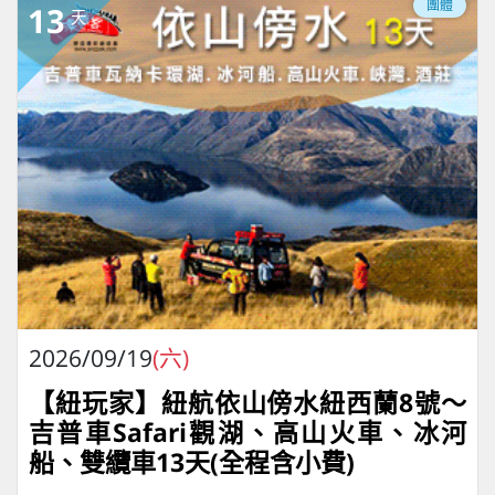
團體
13
天
2026/09/19
(六)
【紐玩家】紐航依山傍水紐西蘭8號～
吉普車Safari觀湖、高山火車、冰河
船、雙纜車13天(全程含小費)