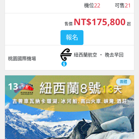
22
21
機位
可售
NT$175,800
售價
起
報名
紐西蘭航空
晚去早回
桃園國際機場
團體
13
天