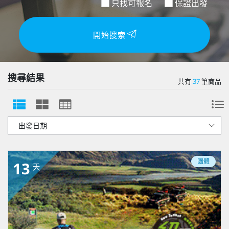
只找可報名
保證出發
開始搜索
搜尋結果
共有
37
筆商品
團體
13
天