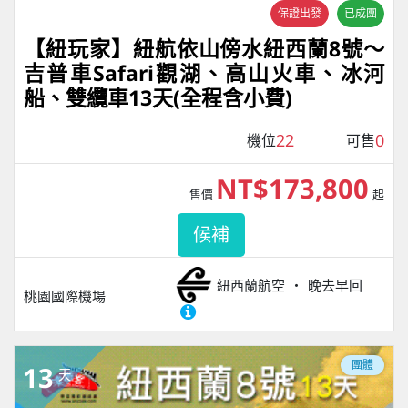
保證出發
已成團
【紐玩家】紐航依山傍水紐西蘭8號～
吉普車Safari觀湖、高山火車、冰河
船、雙纜車13天(全程含小費)
22
0
機位
可售
NT$173,800
售價
起
候補
紐西蘭航空
晚去早回
桃園國際機場
團體
13
天