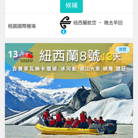
候補
紐西蘭航空
晚去早回
桃園國際機場
團體
13
天