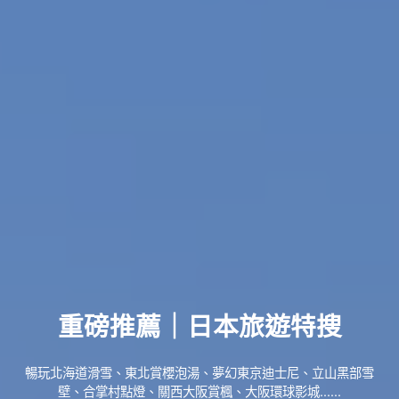
重磅推薦｜日本旅遊特搜
暢玩北海道滑雪、東北賞櫻泡湯、夢幻東京迪士尼、立山黑部雪
壁、合掌村點燈、關西大阪賞楓、大阪環球影城......