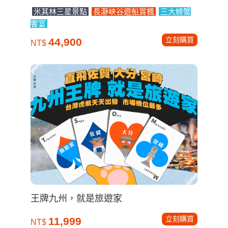
米其林三星景點
長瀞峽谷遊船賞楓
三大螃蟹
饗宴
立刻購買
44,900
NT$
王牌九州，就是旅遊家
立刻購買
11,999
NT$