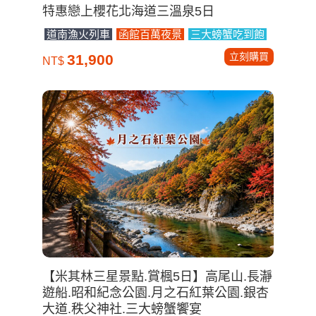
特惠戀上櫻花北海道三溫泉5日
道南漁火列車
函館百萬夜景
三大螃蟹吃到飽
立刻購買
31,900
NT$
【米其林三星景點.賞楓5日】高尾山.長瀞
遊船.昭和紀念公園.月之石紅葉公園.銀杏
大道.秩父神社.三大螃蟹饗宴