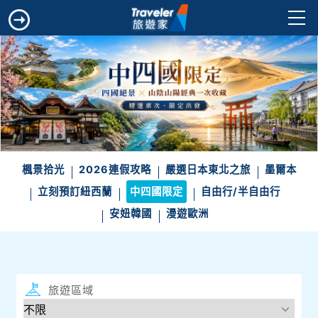
楓景拾光
2026連假攻略
嚴選日本東北之旅
墨爾本
立刻預訂紐西蘭
中四國限定
自由行/半自由行
安妞韓國
漫遊歐洲
旅遊區域