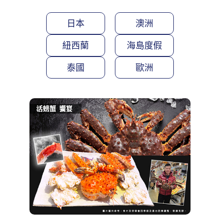
日本
澳洲
紐西蘭
海島度假
泰國
歐洲