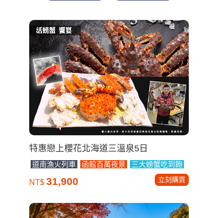
特惠戀上櫻花北海道三溫泉5日
道南漁火列車
函館百萬夜景
三大螃蟹吃到飽
立刻購買
31,900
NT$