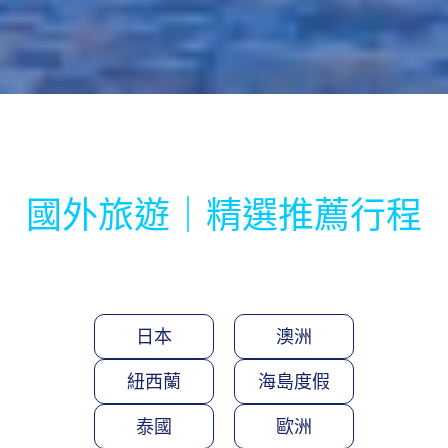
國外旅遊｜精選推薦行程
日本
澳洲
紐西蘭
海島度假
泰國
歐洲