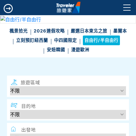
楓景拾光
2026連假攻略
嚴選日本東北之旅
墨爾本
立刻預訂紐西蘭
中四國限定
自由行/半自由行
安妞韓國
漫遊歐洲
旅遊區域
目的地
出發地