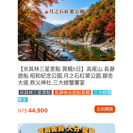
【米其林三星景點.賞楓5日】高尾山.長瀞
遊船.昭和紀念公園.月之石紅葉公園.銀杏
大道.秩父神社.三大螃蟹饗宴
米其林三星景點
長瀞峽谷遊船賞楓
三大螃蟹
饗宴
立刻購買
44,900
NT$